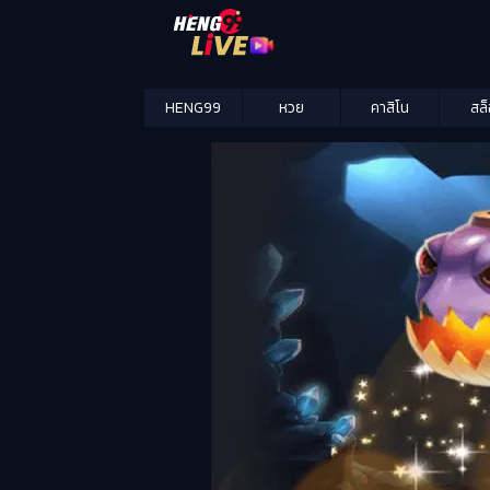
HENG99
หวย
คาสิโน
สล