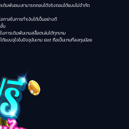
ากเดิมพันชนะสามารถถอนได้จริงถอนได้แบบไม่จำกัด
มโอกาสในการทำเงินได้เป็นอย่างดี
ั้น
ดในการเดิมพันเกมสล็อตเล่นได้ทุกเกม
ัลได้แบบจุใจในปัจจุบันเกม slot ถือเป็นเกมที่ลงทุนน้อย