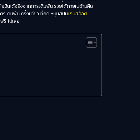
ทำเงินได้จริงจากการเดิมพัน รวยได้ภายในข้ามคืน
ดิมพัน ครั้งเดียว ที่กด หมุนสปิน
เกมสล็อต
ตฟรี ไปเลย