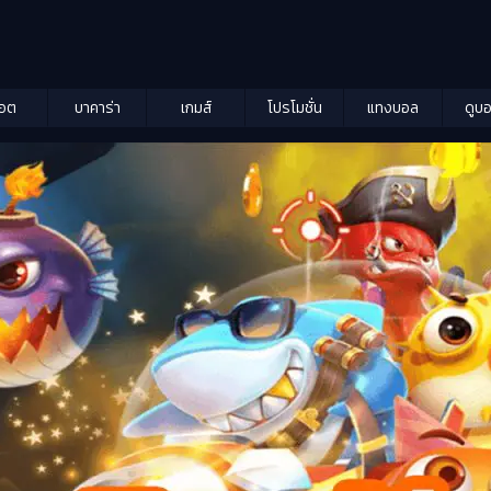
็อต
บาคาร่า
เกมส์
โปรโมชั่น
แทงบอล
ดูบ