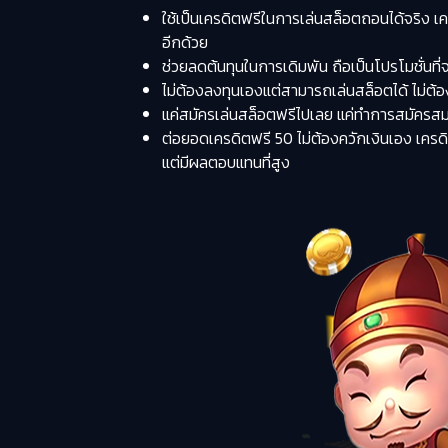
ใช้เป็นเครดิตฟรีในการเล่นสล็อตถอนได้จริง 
อีกด้วย
ช่วยลดต้นทุนในการเดิมพัน ถือเป็นโปรโมชั่นที่
ไม่ต้องลงทุนเองแต่สามารถเล่นสล็อตได้ ไม่ต้
แค่สมัครเล่นสล็อตฟรีไปเลย แค่ทำการสมัครสม
ต่อยอดเครดิตฟรี 50 ไม่ต้องควักเงินเอง เค
แต่มีผลตอบแทนที่สูง