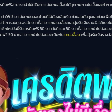
เครดิตฟรีสามารถนำไปใช้ในการเล่นเกมสล็อตได้ทุกเกมภายในเว็บและถ้าห
จะทำให้เข้ามาเล่นเกมตลอดโดยที่ไม่ต้องเสียเงิน ช่วยลดต้นทุนและช่วยเพิ่
องทำการลงทุนเองสักบาทก็สามารถเล่นสล็อตและลุ้นรับเงินรางวัลได้แบบไม่อ
าชิกใหม่วันนี้รับเครดิตฟรี 50 บาททันที และ 50 บาทก็สามารถนำไปต่อยอ
รดิตฟรี 50 บาทสามารถนำไปต่อยอดเดิมพัน
เกมสล็อต
เพื่อลุ้นรับเงินรางว