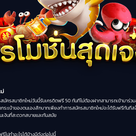
ม่
การสมัครสมาชิกใหม่วันนี้รับเครดิตฟรี 50 ทันทีไม่ต้องฝากสามารถเข้ามาร
เงินในกระเป๋าของตนเองสักบาทเพียงทำการสมัครสมาชิกใหม่จะได้รับฟรีทันท
นเงินที่สะดวกสบายและทันสมัย
ไปทำอะไรได้บ้างมีดังต่อไปนี้