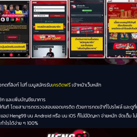
กดที่ลิงก์ ไปที่
เมนูสมัครรับ
เครดิตฟรี
เข้าหน้าเว็บหลัก
ิก และเพิ่มบัญชีธนาคาร
บัญชีทันที โดยสามารถตรวจสอบยอดเครดิต ด้วยการกดเข้าที่โปรไฟล์ และดูที่
าน แอป Heng99 บน Android หรือ บน iOS ก็ไม่มีปัญหา จ่ายหนัก จัดเต็ม ไม
ำกำไรได้ง่าย ๆ 100%