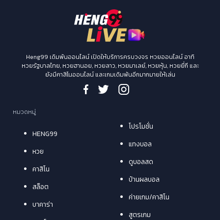
Heng99 เดิมพันออนไลน์ เปิดให้บริการครบวงจร หวยออนไลน์ อาทิ
หวยรัฐบาลไทย, หวยฮานอย, หวยลาว, หวยมาเลย์, หวยหุ้น, หวยยี่กี และ
ยังมีคาสิโนออนไลน์ และเกมเดิมพันอีกมากมายให้เล่น
หมวดหมู่
โปรโมชั่น
HENG99
แทงบอล
หวย
ดูบอลสด
คาสิโน
บ้านผลบอล
สล็อต
ค่ายเกม/คาสิโน
บาคาร่า
สูตรเกม