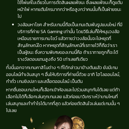
ใช้ไพ่แค่ใบเดียวในการตัดสินผลแพ้ชนะ ซึ่งผลแพ้ชนะก็ดูแต้ม
หน้าไพ่ หากแต้มใครมากกว่าหรือสูงกว่าคนนั้นก็เป็นฝ่ายชนะ
ไป
วงล้อมหาโชค สำหรับเกมนี้ถือเป็นเกมเดิมพันรูปแบบใหม่ ที่มี
บริการที่ค่าย SA Gaming เท่านั้น โดยวิธีเล่นก็ให้หมุนวงล้อ
เหมือนรายการเกมโชว์ แล้วทายว่าวงล้อนั้นจะไปหยุดที่
สัญลักษณ์ใด หากหยุดที่สัญลักษณ์ที่เรทายไว้ก็ถือว่าเรา
เป็นผู้ชนะ ซึ่งความพิเศษของเกมนี้คือ ถ้าเราทายถูกก็จะได้
รางวัลตอบแทนสูงถึง 50 เท่าเลยทีเดียว
ทั้งนี้นอกจากเกมคาสิโนต่าง ๆ ที่ได้กล่าวมาข้างต้นแล้ว ยังมีเกม
ออนไลน์ทำเงินสนุก ๆ อื่นให้บริการที่ค่ายนี้ด้วย อาทิ ไฮโลออนไลน์,
กำถั่ว เกมยิงปลา และสล็อตออนไลน์ เป็นต้น
หากชื่นชอบเกมไหนก็เลือกเข้าห้องและไปร่วมสนุกกันได้เลย แต่ถ้า
เลือกไม่ได้ก็เลือกเล่นทุกเกมเลย แล้วค่อยมาวิเคราะห์ว่าเกมไหนที่
เล่นสนุกและทำกำไรได้มากที่สุด แล้วค่อยตัดสินใจเล่นแต่เกมนั้น ๆ
ไปเลย