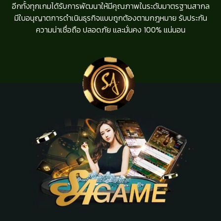
อีกทั้งทุกเกมได้รับการพัฒนาให้มีคุณภาพในระดับมาตรฐานสากล
มีใบอนุญาตการดำเนินธุรกิจแบบถูกต้องตามกฎหมาย รับประกัน
ความน่าเชื่อถือ ปลอดภัย และมั่นคง 100% แน่นอน