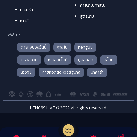
ค่ายเกม/คาสิโน
บาคาร่า
สูตรเกม
เกมส์
คำค้นหา
ตารางบอลวันนี้
คาสิโน
heng99
ตรวจหวย
เกมออนไลน์
ดูบอลสด
สล็อต
เฮง99
ถ่ายทอดสดหวยรัฐบาล
บาคาร่า
HENG99 LIVE © 2022 All rights reserved.