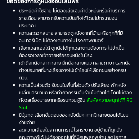
ข้อดีของการดูหนังออนไลน์ฟรี
ประหยัดค่าใช้จ่าย ไม่ต้องเสียเงินค่าตั๋วหนังหรือค่าบริการ
รายเดือน สามารถรับความบันเทิงได้โดยไม่กระทบงบ
ประมาณ.
ความสะดวกสบาย สามารถดูหนังจากที่บ้านหรือทุกที่ที่มี
อินเทอร์เน็ต ไม่ต้องเดินทางไปโรงภาพยนตร์
เลือกเวลาเองได้ ดูหนังได้ทุกเวลาตามต้องการ ไม่จำเป็น
ต้องรอเวลาเข้าฉายหรือรอบหนังในโรง.
เข้าถึงหนังหลากหลาย มีหนังหลายแนว หลายภาษา และหนัง
ต่างประเทศที่บางเรื่องอาจไม่เข้าโรงให้เลือกชมอย่างครบ
ถ้วน.
ความเป็นส่วนตัว รับชมในพื้นที่ส่วนตัว ปรับเสียง พักหนัง
เปลี่ยนอิริยาบถ หรือทำกิจกรรมอื่นร่วมไปด้วยได้ โดยไม่ต้อง
กังวลเรื่องมารยาทหรือรบกวนผู้อื่น
สัมผัสความสนุกได้ที่ RG
Slot
มีปุ่มกด เลือกขั้นตอนของหนังนั้นๆ หากมีหลายตอนได้แบบ
ง่ายด่าย
ลดความเสี่ยงในสถานการณ์โรคระบาด อยู่บ้านก็ดูหนัง
คุณภาพดีได้ ไม่ต้องออกไปที่ที่มีคนพลุกพล่าน ลดโอกาส