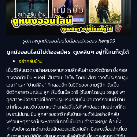
รูปภาพดูหนังออนไลน์ไม่ต้องสมัครของ heng99
ดูหนังออนไลน์ไม่ต้องสมัคร ดูเพลินๆ อยู่ที่ไหนก็ดูได้
อย่ากลับบ้าน
เป็นซีรีส์แนวดราม่าผสมผสานความลึกลับสำรวจจิตวิทยา ซึ่งค่อย
ๆ พลิกตัวเป็น หนังผี–สืบสวน–ไซไฟ โดยมีเสี้ยว “องค์ประกอบลูป
เวลา” และ “บ้านผีสิง” ที่หลอนลึก ในมิติของความรู้สึก มันเป็น
จิตวิทยาอารมณ์แม่ ลูก เริ่มขึ่นเมื่อ วารี (รับบทโดยนุน วรนุช) พา
ลูกสาวหนีจากสามีทีใช้ความรุนแรงกลับยัง บ้านจารึกอนันต์ บ้าน
เก่าที่เธอเคยเติบโตมาแต่บ้านหลังนี้ไม่ใช่ที่พักปลอดภัยอย่างที่คิด
เพราะไม่นาน มิน ลูกสาวขอวารีกลับบ้านหายตัวไม่อย่างลึกลับ
พร้อมเหตุการณ์ประหลาดที่เกิดขึ้นในบ้าน ตำรวจหญิง ฟ้า ซึ้ง
กำลังตั้งครรภ์เข้ามาช่วยสืบสวนแต่ยิ่งค้นลึก ยิ่งพบเงื่อนงำเกี่ยว
กับกาลเวลา มิติซ้อนทับและความลับคำมืดที่เชื่อมดยงทุกคนไว้กับ