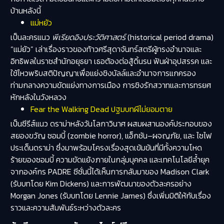
บ้านหลังนี้
แม่หยัว
เป็นละครแนว
พีเรียดอิงประวัติศาสตร์
(historical period drama)
“แม่ยัว” เล่าเรื่องราวของท้าวศรีสุดาจันทร์สตรีผู้ทรงอำนาจและ
อิทธิพลในราชสำนักอยุธยา เธอต้องต่อสู้ดิ้นรน ฟันฝ่าอุปสรรค และ
ใช้ไหวพริบสติปัญญาเพื่อแย่งชิงบัลล์และอำนาจการแกครอง
ท่ามกลางความขัดแย่งทางการเมือง การชิงรักสวาทและการทรยศ
หักหลังในวังหลวง
Fear the Walking Dead ปฐมบทผีไม่ยอมตาย
เป็นซีรีส์แนว ดราม่าหลังวันโลกาวินาศ ผสมผสานองค์ประกอบของ
สยองขวัญ ซอมบี้ (zombie horror), แอ็กชัน–ผจญภัย, และ ไซไฟ
ประเด็นดราม่า ซึ่งมาพร้อมโครงเรื่องสุดเข้มข้นที่มีทั้งความโหด
ร้ายของซอมบี้ ความขัดแย้งภายในกลุ่มบุคคล และเทคโนโลยีล้ำยุค
จากองค์กร PADRE
ซีซั่นนี้ได้เห็นการกลับมาของ Madison Clark
(รับบทโดย Kim Dickens) และการพัฒนาของตัวละครอย่าง
Morgan Jones (รับบทโดย Lennie James) ซึ่งเพิ่มมิติให้กับเรื่อง
ราวและความสัมพันธ์ระหว่างตัวละคร