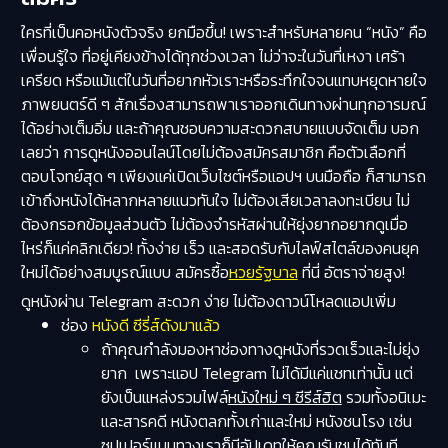
ใครที่เป็นคอหนังตัวจริง ยกมือขึ้น! เพราะสำหรับหลายคน “หนัง” คือ
เพื่อนรู้ใจ ที่อยู่เคียงข้างได้ทุกช่วงเวลา ไม่ว่าจะในวันที่เหงา เศร้า
เครียด หรือแม้แต่ในวันที่อยากหัวเราะหรือระทึกใจจนแทบหยุดหายใจ
ภาพยนตร์ดี ๆ สักเรื่องสามารถพาเราออกเดินทางผ่านทุกอารมณ์
ได้อย่างเต็มอิ่ม และถ้าคุณชอบความสะดวกสบายแบบจัดเต็ม บอก
เลยว่า การดูหนังออนไลน์โดยไม่ต้องสมัครสมาชิก คือตัวเลือกที่
ตอบโจทย์สุด ๆ เพียงแค่เปิดเว็บไซต์หรือแอปฯ บนมือถือ ก็สามารถ
เข้าถึงหนังได้หลากหลายแนวทันใจ ไม่ต้องเสียเวลาลงทะเบียน ไม่
ต้องกรอกข้อมูลส่วนตัว ไม่ต้องจำรหัสผ่านให้ยุ่งยากอยากดูเมื่อ
ไหร่ก็แค่คลิกเดียว! ทั้งง่าย เร็ว และสอดรับกับไลฟ์สไตล์ของคนยุค
ใหม่ได้อย่างสมบูรณ์แบบ สมัครซื้อ
หวยรัฐบาล
ที่นี่ อัตราจ่ายสูง!
ดูหนังผ่าน Telegram สะดวก ง่าย ไม่ต้องดาวน์โหลดแอปเพิ่ม
ช่อง
หนังดี ซีรี่ส์ดังมาแล้ว
ถ้าคุณกำลังมองหาช่องทางดูหนังที่รวดเร็วและไม่ยุ่ง
ยาก เพราะแอป Telegram ไม่ได้มีแค่แชทเท่านั้น แต่
ยังเป็นแหล่งรวมไฟล์
หนังใหม่ ๆ ซีรีส์ฮิต
รวมทั้งอนิเมะ
และสารคดี หนังตลกทั้งเก่าและใหม่ หนังชนโรง เช่น
ซุปเปอร์แมนทางเราก็มีอัปเดทให้คุณรับชมได้ทันที