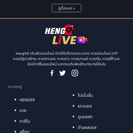
ดูทั้งหมด >
Heng99 เดิมพันออนไลน์ เปิดให้บริการครบวงจร หวยออนไลน์ อาทิ
หวยรัฐบาลไทย, หวยฮานอย, หวยลาว, หวยมาเลย์, หวยหุ้น, หวยยี่กี และ
ยังมีคาสิโนออนไลน์ และเกมเดิมพันอีกมากมายให้เล่น
หมวดหมู่
โปรโมชั่น
HENG99
แทงบอล
หวย
ดูบอลสด
คาสิโน
บ้านผลบอล
สล็อต