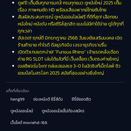
ดูฟรี! เต็มอิ่มทุกอารมณ์! ครบทุกแนว ดูหนังใหม่ 2025 เต็ม
เรื่อง ภาพคมชัด HD พร้อมเสียงพากย์ไทยซับไทย
สัมผัสประสบการณ์ ดูหนังออนไลน์ฟรี ที่ดีที่สุด! เลือกชม
หนังใหม่ หนังดัง หรือซีรีส์สุดฮิต แบบไม่มีค่าใช้จ่าย ดูได้ทุกที่
ทุกเวลา
อัปเดต! ฤกษ์ดี มิกรกฎาคม 2568 วันธงชัยเสริมมงคล เปิด
ร้านค้าขาย กำไรดี ดีลธุรกิจปัง เจรจาธุรกิจราบรื่น
เปิดตัวเกมแตกง่าย! “Furious Rhino” เจ้าแรดคลั่งเดือด
ค่าย RG SLOT เล่นได้แล้วที่นี่ เว็บสล็อต เว็บตรงค่ายใหญ่
เชลซีฟอร์มโหด! ถล่มเปแอสเช 3-0 ในนัดชิงที่เม็ตไลฟ์ ซิว
แชมป์สโมสรโลก 2025 สมัยที่สองอย่างยิ่งใหญ่
แท็กที่เกี่ยวข้อง
heng99
ช่องหนังดี ซีรี่ส์ดัง
ซีรี่ย์ยอดฮิต
ดูหนังออนไลน์
ดูหนังออนไลน์ไม่ต้องสมัคร
เว็บไซต์ moviehd-168