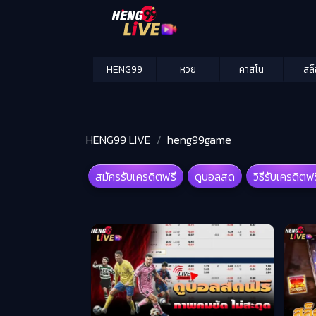
HENG99
หวย
คาสิโน
สล
HENG99 LIVE
heng99game
สมัครรับเครดิตฟรี
ดูบอลสด
วิธีรับเครดิตฟ