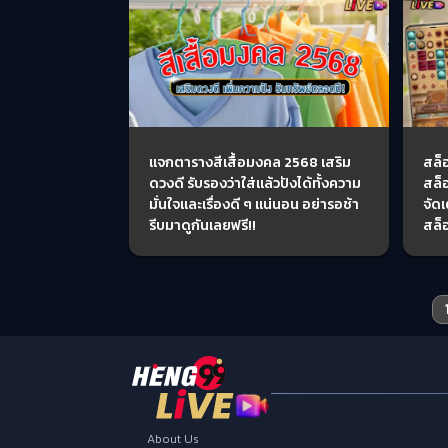
แจกตารางสีเสื้อมงคล 2568 เสริม
สล็
ดวงดี รับรองว่าใส่แล้วปังได้ทั้งความ
สล็
มั่นใจและเรื่องดี ๆ แน่นอน อย่ารอช้า
จัดเ
รีบมาดูกันเลยฟรี!!
สล็
About Us