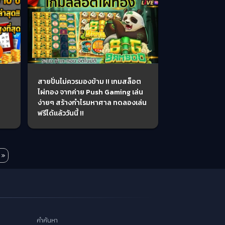
สายปั่นไม่ควรมองข้าม !! เกมสล็อต
ไผ่ทอง จากค่าย Push Gaming เล่น
ง่ายๆ สร้างกำไรมหาศาล ทดลองเล่น
ฟรีได้แล้ววันนี้ !!
 »
คำค้นหา