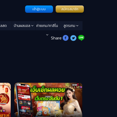
เข้าสู่ระบบ
สมัครสมาชิก
อลสด
บ้านผลบอล
ค่ายเกม/คาสิโน
สูตรเกม
Share