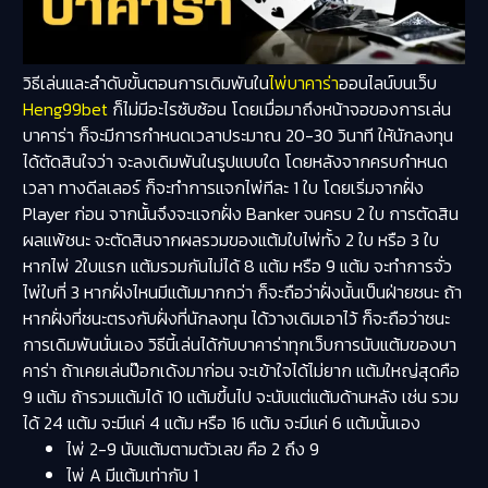
วิธีเล่นและลำดับขั้นตอนการเดิมพันใน
ไพ่บาคาร่า
ออนไลน์บนเว็บ
Heng99bet
ก็ไม่มีอะไรซับซ้อน โดยเมื่อมาถึงหน้าจอของการเล่น
บาคาร่า ก็จะมีการกำหนดเวลาประมาณ 20-30 วินาที ให้นักลงทุน
ได้ตัดสินใจว่า จะลงเดิมพันในรูปแบบใด โดยหลังจากครบกำหนด
เวลา ทางดีลเลอร์ ก็จะทำการแจกไพ่ทีละ 1 ใบ โดยเริ่มจากฝั่ง
Player ก่อน จากนั้นจึงจะแจกฝั่ง Banker จนครบ 2 ใบ การตัดสิน
ผลแพ้ชนะ จะตัดสินจากผลรวมของแต้มใบไพ่ทั้ง 2 ใบ หรือ 3 ใบ
หากไพ่ 2ใบแรก แต้มรวมกันไม่ได้ 8 แต้ม หรือ 9 แต้ม จะทำการจั่ว
ไพ่ใบที่ 3 หากฝั่งไหนมีแต้มมากกว่า ก็จะถือว่าฝั่งนั้นเป็นฝ่ายชนะ ถ้า
หากฝั่งที่ชนะตรงกับฝั่งที่นักลงทุน ได้วางเดิมเอาไว้ ก็จะถือว่าชนะ
การเดิมพันนั่นเอง วิธีนี้เล่นได้กับบาคาร่าทุกเว็บการนับแต้มของบา
คาร่า ถ้าเคยเล่นป๊อกเด้งมาก่อน จะเข้าใจได้ไม่ยาก แต้มใหญ่สุดคือ
9 แต้ม ถ้ารวมแต้มได้ 10 แต้มขึ้นไป จะนับแต่แต้มด้านหลัง เช่น รวม
ได้ 24 แต้ม จะมีแค่ 4 แต้ม หรือ 16 แต้ม จะมีแค่ 6 แต้มนั้นเอง
ไพ่ 2-9 นับแต้มตามตัวเลข คือ 2 ถึง 9
ไพ่ A มีแต้มเท่ากับ 1