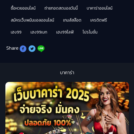
ซื้อหวยออนไลน์
ถ่ายทอดสดบอลวันนี้
บาคาร่าออนไลน์
สมัครเว็บพนันบอลออนไลน์
เกมส์สล๊อต
เครดิตฟรี
เฮง99
เฮง99เบท
เฮง99ไลฟ์
โปรโมชั่น
Share
บาคาร่า