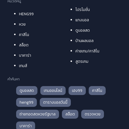
หมวดหมู่
โปรโมชั่น
HENG99
แทงบอล
หวย
ดูบอลสด
คาสิโน
บ้านผลบอล
สล็อต
ค่ายเกม/คาสิโน
บาคาร่า
สูตรเกม
เกมส์
คำค้นหา
ดูบอลสด
เกมออนไลน์
เฮง99
คาสิโน
heng99
ตารางบอลวันนี้
ถ่ายทอดสดหวยรัฐบาล
สล็อต
ตรวจหวย
บาคาร่า