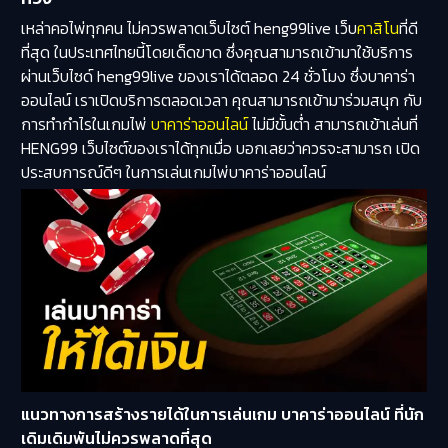
เหล่าคอไพ่ทุกคน ไม่ควรพลาดเว็บไซต์ heng99live เว็บ
คาสิโน
ที่ดี
ที่สุด ในประเทศไทยนี้โดยเด็ดขาด ซึ่งคุณสามารถเข้ามาใช้บริการ
ผ่านเว็บไซด์ heng99live ของเราได้ตลอด 24 ชั่วโมง ซึ่งบาคาร่า
ออนไลน์ เราเปิดบริการตลอดเวลา คุณสามารถเข้ามาร่วมสนุก กับ
การทำกำไรในเกมไพ่
บาคาร่าออนไลน์
ไม่มีขั้นต่ำ สามารถเข้าเล่นที่
HENG99 เว็บไซต์ของเราได้ทุกเมื่อ บอกเลยว่าควรจะสามารถ เปิด
ประสบการณ์ดีๆ ในการเล่นเกมไพ่บาคาร่าออนไลน์
แนวทางการสร้างรายได้ในการเล่นเกม บาคาร่าออนไลน์ ที่นัก
เดิมเดิมพันไม่ควรพลาดที่สุด