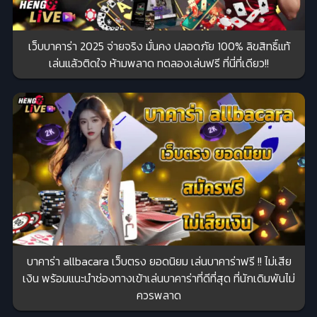
เว็บบาคาร่า 2025 จ่ายจริง มั่นคง ปลอดภัย 100% ลิขสิทธิ์แท้
เล่นแล้วติดใจ ห้ามพลาด ทดลองเล่นฟรี ที่นี่ที่เดียว!!
บาคาร่า allbacara เว็บตรง ยอดนิยม เล่นบาคาร่าฟรี !! ไม่เสีย
เงิน พร้อมแนะนำช่องทางเข้าเล่นบาคาร่าที่ดีที่สุด ที่นักเดิมพันไม่
ควรพลาด