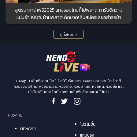
สูตรบาคาร่าฟรี2025 แทงรอบไหนก็ไม่พลาด การันตีความ
แม่นยำ 100% ห้ามพลาดเด็ดขาด! รีบสมัครเลยอย่ารอช้า
ดูทั้งหมด >
Heng99 เดิมพันออนไลน์ เปิดให้บริการครบวงจร หวยออนไลน์ อาทิ
หวยรัฐบาลไทย, หวยฮานอย, หวยลาว, หวยมาเลย์, หวยหุ้น, หวยยี่กี และ
ยังมีคาสิโนออนไลน์ และเกมเดิมพันอีกมากมายให้เล่น
หมวดหมู่
โปรโมชั่น
HENG99
แทงบอล