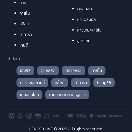
หวย
ดูบอลสด
คาสิโน
บ้านผลบอล
สล็อต
ค่ายเกม/คาสิโน
บาคาร่า
สูตรเกม
เกมส์
คำค้นหา
เฮง99
ดูบอลสด
ตรวจหวย
คาสิโน
ตารางบอลวันนี้
สล็อต
บาคาร่า
heng99
เกมออนไลน์
ถ่ายทอดสดหวยรัฐบาล
HENG99 LIVE © 2022 All rights reserved.