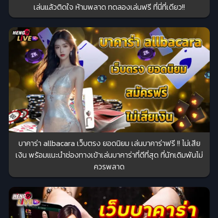
เล่นแล้วติดใจ ห้ามพลาด ทดลองเล่นฟรี ที่นี่ที่เดียว!!
บาคาร่า allbacara เว็บตรง ยอดนิยม เล่นบาคาร่าฟรี !! ไม่เสีย
เงิน พร้อมแนะนำช่องทางเข้าเล่นบาคาร่าที่ดีที่สุด ที่นักเดิมพันไม่
ควรพลาด