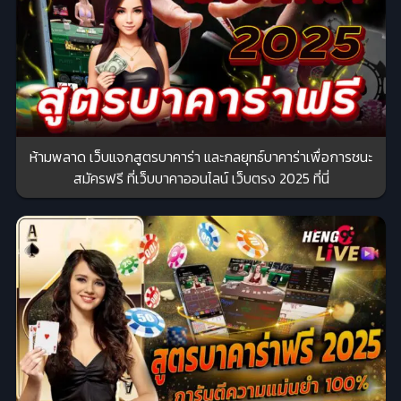
ห้ามพลาด เว็บแจกสูตรบาคาร่า และกลยุทธ์บาคาร่าเพื่อการชนะ
สมัครฟรี ที่เว็บบาคาออนไลน์ เว็บตรง 2025 ที่นี่