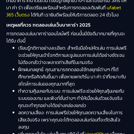
เกมบาคาร่าที่น่าตื่นเต้น เรียนรู้กลยุทธ์ต่างๆ และโปรแกรม วิเคราะห์
บา ค่า ร่า เพื่อเตรียมพร้อมสำหรับการทดลองเดิมพันที่
ufabet
365 เว็บตรง
ได้ทันที เรายินดีพร้อมให้บริการตลอด 24 ชั่วโมง
เหตุผลที่ควร ทดลองเล่นเว็บบาคาร่า 2025
การทดลองเล่นบาคาร่าออนไลน์ฟรี ก่อนนั้นมีข้อดีมากมายที่คุณจะ
ได้รับ ดังนี้
เรียนรู้กติกาอย่างละเอียด:
สำหรับมือใหม่หัดเล่น การเล่นฟรี
จะช่วยให้คุณเข้าใจกติกาและรูปแบบการเล่นได้อย่างชัดเจน
ไม่ต้องกลัวว่าจะพลาดท่าเสียทีในเกมจริง
ฝึกฝนกลยุทธ์:
คุณสามารถทดลองใช้กลยุทธ์ต่างๆ ที่ได้
ศึกษาหรือคิดค้นขึ้นมา เพื่อหาแพทเทิร์น บา ค่า ร่าที่เหมาะกับ
สไตล์การเล่นของคุณมากที่สุด
ทำความคุ้นเคยกับระบบ:
การเล่นฟรีจะช่วยให้คุณคุ้นเคยกับ
ระบบของเกม และฟังก์ชั่นต่างๆ ทำให้เมื่อเล่นด้วยเงินจริง
คุณจะทำทุกอย่างได้อย่างคล่องแคล่ว
ลดความเสี่ยง:
การเล่นฟรีช่วยให้คุณลดความเสี่ยงในการ
เสียเงินจริง เพราะคุณจะได้ทดลองเล่นก่อนที่จะตัดสินใจ
ลงทุน
เพิ่มความมั่นใจ:
เล่นเว็บตรงดียังไงที่
Heng99bet
เมื่อคุณ