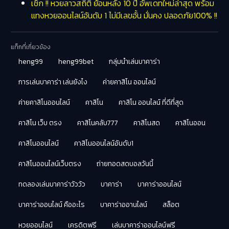
เช็ก !! หวยลาวสถิติ ย้อนหลัง 10 ปี อัพเดทใหม่ล่าสุด พร้อม
แทงหวยออนไลน์อันดับ 1 ไม่มีเลขอั้น มั่นคง ปลอดภัย100% !!
แท็กที่เกี่ยวข้อง
heng99
heng99bet
กลุ่มนำเล่นบาคาร่า
การเล่นบาคาร่า เล่นยังไง
ค่ายคาสิโน ออนไลน์
ค่ายคาสิโนออนไลน์
คาสิโน
คาสิโน ออนไลน์ ที่ดีที่สุด
คาสิโน เว็บ ตรง
คาสิโนคลับ777
คาสิโนสด
คาสิโนออน
คาสิโนออนไลน์
คาสิโนออนไลน์อันดับ1
คาสิโนออนไลน์เว็บตรง
ถ่ายทอดสดบอลวันนี้
ทดลองเล่นบาคาร่าวัววัว
บาคาร่า
บาคาร่าออนไลน์
บาคาร่าออนไลน์ คืออะไร
บาคาร่าออานไลน์
สล็อต
หวยออนไลน์
เครดิตฟรี
เล่นบาคาร่าออนไลน์ฟรี