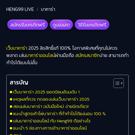
HENG99 LIVE
บาคาร่า
สมัครรับเครดิตฟรี
ดูบอลสด
วิธีรับเครดิตฟรี
เว็บบาคาร่า
2025 ลิขสิทธิ์แท้ 100% โอกาสพิเศษที่คุณไม่ควร
พลาด เล่น
บาคาร่าออนไลน์
ผ่านมือถือ
สมัครสมาชิก
ง่าย สามารถทำ
กำไรได้แบบไม่อั้น
สารบัญ
เว็บบาคาร่า 2025 ยอดนิยมอันนดับ 1
เหตุผลที่ควร ทดลองเล่นเว็บบาคาร่า 2025
สอนเล่นบาคาร่า ฉบับมือใหม่ ง่ายนิดเดียว!
แนะนำสูตรเค้าไพ่บาคาร่า ที่ทำกำไรได้แน่นอน 100 %
เล่นบาคาร่าออนไลน์ กับ Heng99 ดีอย่างไร
แนะนำ 5 ช่องทางการเข้าบาคาร่าออนไลน์