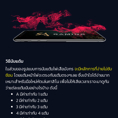
วิธีนับแต้ม
ในส่วนของรูปแบบการนับแต้มไพ่เสือมังกร
จะมีหลักการที่ง่ายไม่ซับ
ซ้อน
โดยแต้มหน้าไพ่จะตรงกับแต้มตรงๆเลย ซึ่งเข้าใจได้ง่ายมาก
เหมาะสำหรับมือใหม่หัดเล่นคาสิโน เพื่อไม่ให้เสียเวลาเราจะมาดูกัน
ว่าแต่ละแต้มนับอย่างไรบ้าง ดังนี้
A มีค่าเท่ากับ 1 แต้ม
2 มีค่าเท่ากับ 2 แต้ม
3 มีค่าเท่ากับ 3 แต้ม
4 มีค่าเท่ากับ 4 แต้ม