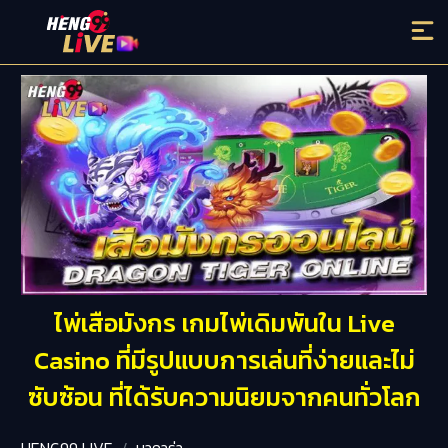
ไพ่เสือมังกร เกมไพ่เดิมพันใน Live
Casino ที่มีรูปแบบการเล่นที่ง่ายและไม่
ซับซ้อน ที่ได้รับความนิยมจากคนทั่วโลก