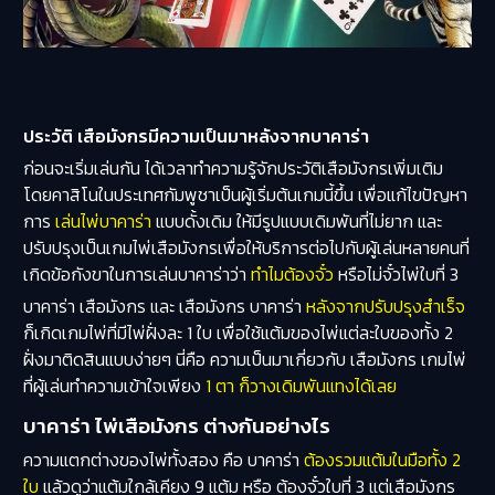
ประวัติ เสือมังกรมีความเป็นมาหลังจากบาคาร่า
ก่อนจะเริ่มเล่นกัน ได้เวลาทำความรู้จักประวัติเสือมังกรเพิ่มเติม
โดยคาสิโนในประเทศกัมพูชาเป็นผู้เริ่มต้นเกมนี้ขึ้น เพื่อแก้ไขปัญหา
การ
เล่นไพ่บาคาร่า
แบบดั้งเดิม ให้มีรูปแบบเดิมพันที่ไม่ยาก และ
ปรับปรุงเป็นเกมไพ่เสือมังกรเพื่อให้บริการต่อไปกับผู้เล่นหลายคนที่
เกิดข้อกังขาในการเล่นบาคาร่าว่า
ทำไมต้องจั๋ว
หรือไม่จั๋วไพ่ใบที่ 3
บาคาร่า เสือมังกร และ เสือมังกร บาคาร่า
หลังจากปรับปรุงสำเร็จ
ก็เกิดเกมไพ่ที่มีไพ่ฝั่งละ 1 ใบ เพื่อใช้แต้มของไพ่แต่ละใบของทั้ง 2
ฝั่งมาติดสินแบบง่ายๆ นี่คือ ความเป็นมาเกี่ยวกับ เสือมังกร เกมไพ่
ที่ผู้เล่นทำความเข้าใจเพียง
1 ตา ก็วางเดิมพันแทงได้เลย
บาคาร่า ไพ่เสือมังกร ต่างกันอย่างไร
ความแตกต่างของไพ่ทั้งสอง คือ บาคาร่า
ต้องรวมแต้มในมือทั้ง 2
ใบ
แล้วดูว่าแต้มใกล้เคียง 9 แต้ม หรือ ต้องจั๋วใบที่ 3 แต่เสือมังกร