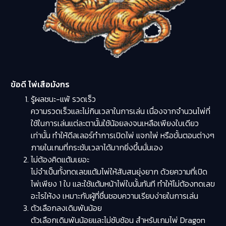
ข้อดี ไพ่เสือมังกร
รู้ผลชนะ-แพ้ รวดเร็ว
ความรวดเร็วและไม่กินเวลาในการเล่น เนื่องจากจำนวนไพ่ที่
ใช้ในการเล่นแต่ละตานั้นใช้น้อยลงจนเหลือเพียงใบเดียว
เท่านั้น ทำให้ดีลเลอร์ทำการเปิดไพ่ แจกไพ่ หรือขั้นตอนต่างๆ
ภายในเกมที่กระชับเวลาได้มากยิ่งขึ้นนั่นเอง
ไม่ต้องคิดแต้มเยอะ
ไม่จำเป็นทั้งทดเลขแต้มไพ่ให้สับสนยุ่งยาก ด้วยความที่เปิด
ไพ่เพียง 1 ใบ และใช้แต้มหน้าไพ่ใบนั้นทันที ทำให้ไม่ต้องทดเลข
อะไรให้งง เหมาะกับผู้ที่ชื่นชอบความเรียบง่ายในการเล่น
ตัวเลือกลงเดิมพันน้อย
ตัวเลือกเดิมพันน้อยและไม่ซับซ้อน สำหรับเกมไพ่ Dragon