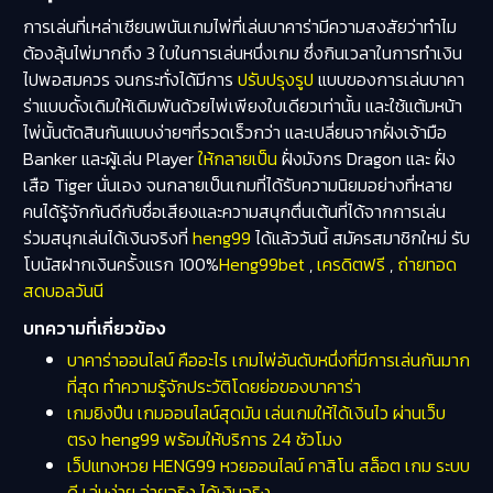
การเล่นที่เหล่าเซียนพนันเกมไพ่ที่เล่นบาคาร่ามีความสงสัยว่าทำไม
ต้องลุ้นไพ่มากถึง 3 ใบในการเล่นหนึ่งเกม ซึ่งกินเวลาในการทำเงิน
ไปพอสมควร จนกระทั่งได้มีการ
ปรับปรุงรูป
แบบของการเล่นบาคา
ร่าแบบดั้งเดิมให้เดิมพันด้วยไพ่เพียงใบเดียวเท่านั้น และใช้แต้มหน้า
ไพ่นั้นตัดสินกันแบบง่ายๆที่รวดเร็วกว่า และเปลี่ยนจากฝั่งเจ้ามือ
Banker และผู้เล่น Player
ให้กลายเป็น
ฝั่งมังกร Dragon และ ฝั่ง
เสือ Tiger นั่นเอง จนกลายเป็นเกมที่ได้รับความนิยมอย่างที่หลาย
คนได้รู้จักกันดีกับชื่อเสียงและความสนุกตื่นเต้นที่ได้จากการเล่น
ร่วมสนุกเล่นได้เงินจริงที่
heng99
ได้แล้ววันนี้ สมัครสมาชิกใหม่ รับ
โบนัสฝากเงินครั้งแรก 100%
Heng99bet
,
เครดิตฟรี
,
ถ่ายทอด
สดบอลวันนี
บทความที่เกี่ยวข้อง
บาคาร่าออนไลน์ คืออะไร เกมไพ่อันดับหนึ่งที่มีการเล่นกันมาก
ที่สุด ทำความรู้จักประวัติโดยย่อของบาคาร่า
เกมยิงปืน เกมออนไลน์สุดมัน เล่นเกมให้ได้เงินไว ผ่านเว็บ
ตรง heng99 พร้อมให้บริการ 24 ชัวโมง
เว็ปแทงหวย HENG99 หวยออนไลน์ คาสิโน สล็อต เกม ระบบ
ดี เล่นง่าย จ่ายจริง ได้เงินจริง