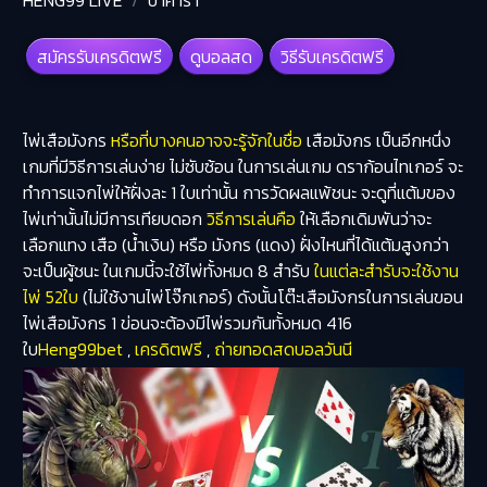
HENG99 LIVE
บาคาร่า
สมัครรับเครดิตฟรี
ดูบอลสด
วิธีรับเครดิตฟรี
ไพ่เสือมังกร
หรือที่บางคนอาจจะรู้จักในชื่อ
เสือมังกร เป็นอีกหนึ่ง
เกมที่มีวิธีการเล่นง่าย ไม่ซับซ้อน ในการเล่นเกม ดราก้อนไทเกอร์ จะ
ทำการแจกไพ่ให้ฝั่งละ 1 ใบเท่านั้น การวัดผลแพ้ชนะ จะดูที่แต้มของ
ไพ่เท่านั้นไม่มีการเทียบดอก
วิธีการเล่นคือ
ให้เลือกเดิมพันว่าจะ
เลือกแทง เสือ (น้ำเงิน) หรือ มังกร (แดง) ฝั่งไหนที่ได้แต้มสูงกว่า
จะเป็นผู้ชนะ ในเกมนี้จะใช้ไพ่ทั้งหมด 8 สำรับ
ในแต่ละสำรับจะใช้งาน
ไพ่ 52ใบ
(ไม่ใช้งานไพ่โจ๊กเกอร์) ดังนั้นโต๊ะเสือมังกรในการเล่นขอน
ไพ่เสือมังกร 1 ข่อนจะต้องมีไพ่รวมกันทั้งหมด 416
ใบ
Heng99bet
,
เครดิตฟรี
,
ถ่ายทอดสดบอลวันนี