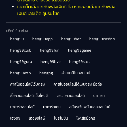
เลขเด็ดเสือตกถังพลังเงินดี คือ หวยซองเสือตกถังพลัง
เงินดี เลขเด็ด ลุ้นรับโชค
แท็กที่เกี่ยวข้อง
heng99
heng99app
heng99bet
heng99casino
heng99club
heng99fun
heng99game
heng99guru
heng99live
heng99slot
heng99web
hengpg
ค่ายคาสิโนออนไลน์
คาสิโนออนไลน์เว็บตรง
คาสิโนออนไลน์ได้เงินจริง มือถือ
ซื้อหวยออนไลน์ เว็บไหนดี
ตรวจหวยออนไลน์
บาคาร่า
บาคาร่าออนไลน์
บาคาร่าเกม
สมัครเว็บพนันบอลออนไลน์
เฮง99
เฮง99ไลฟ์
โปรโมชั่น
ไพ่เสือมังกร