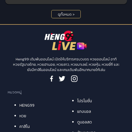
ดูทั้งหมด >
Heng99 เดิมพันออนไลน์ เปิดให้บริการครบวงจร หวยออนไลน์ อาทิ
หวยรัฐบาลไทย, หวยฮานอย, หวยลาว, หวยมาเลย์, หวยหุ้น, หวยยี่กี และ
ยังมีคาสิโนออนไลน์ และเกมเดิมพันอีกมากมายให้เล่น
หมวดหมู่
โปรโมชั่น
HENG99
แทงบอล
หวย
ดูบอลสด
คาสิโน