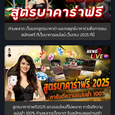
ห้ามพลาด เว็บแจกสูตรบาคาร่า และกลยุทธ์บาคาร่าเพื่อการชนะ
สมัครฟรี ที่เว็บบาคาออนไลน์ เว็บตรง 2025 ที่นี่
สูตรบาคาร่าฟรี2025 แทงรอบไหนก็ไม่พลาด การันตีความ
แม่นยำ 100% ห้ามพลาดเด็ดขาด! รีบสมัครเลยอย่ารอช้า