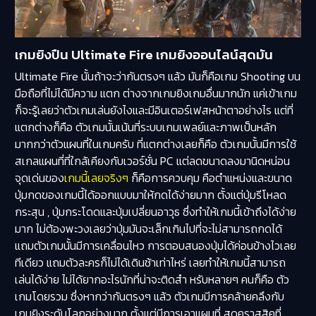
เกมยิงปืน Ultimate Fire เกมยิงออนไลน์สุดมัน
Ultimate Fire นั้นถ้าจะว่ากันตรงๆ แล้ว มันก็คือเกม Shooting บน
มือถือที่ไม่ได้มีความ แตก ต่างจากเกมยิงเกมอื่นมากนัก แค่เข้าเกม
ก็จะรู้เลยว่าตัวเกมเล่นยังไงและมีอินเตอร์เฟสหน้าตาอย่างไร แต่ที่
แตกต่างก็คือ ตัวเกมนั้นเน้นที่ระบบเกมเพลย์และภาพเป็นหลัก
มากกว่าตัวแผนที่ในเกมครับ ที่แตกต่างเลยก็คือ ตัวเกมนั้นมีการใช้
สเกลแผนที่ที่ใกล้เคียงกับเวอร์ชั่น PC แต่ลดขนาดลงมานิดหน่อน
จุดเด่นของ
เกมนี้เลยจริงๆ
ก็คือการควบคุม คือตำแหน่งและขนาด
ปุ่มกดของเกมนี้ได้ออกแบบมาให้กดได้ง่ายมาก ตั้งแต่ปุ่มรีโหลด
กระสุน , ปุ่มกระโดดและปุ่มเปลี่ยนอาวุธ ซึ่งทำให้เกมนี้เข้าถึงได้ง่าย
มาก ไม่ต้องพะวงเลยว่าปุ่มมันจะเล็กเกินไปที่จะไม่สามารถกดได้
แถมตัวเกมนั้นมีการเคลื่อนไหว การตอบสนองปุ่มได้ค่อนข้างไวเลย
ทีเดียว แถมตัวละครก็ไม่ได้เดินช้าเท่าไหร่ เลยทำให้เกมนี้สามารถ
เล่นได้ง่าย ไม่ได้ยากอะไรนักที่น่าจะติดสำ หรับหลายๆ คนก็คือ ตัว
เกมโดยรวม ซึ่งหากว่ากันตรงๆ แล้ว ตัวเกมมีการคล้ายคลึงกับ
เกมยิงระดับโลกอย่างมาก ตั้งแต่มีการเอาแผนที่ สุดคราสสิคที่