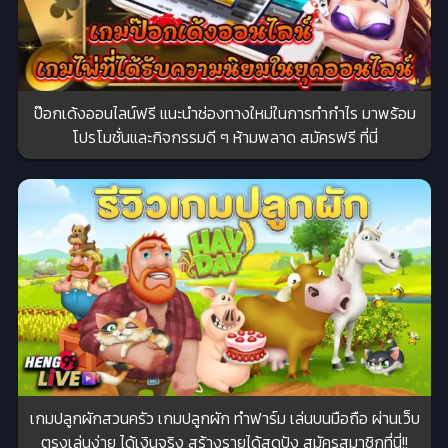
ป๊อกเด้งออนไลน์ฟรี แนะนำช่องทางใหม่ในการทำกำไร มาพร้อม
โปรโมชั่นและกิจกรรมดี ๆ ห้ามพลาด สมัครฟรี ที่นี่
เกมปลูกผักสวนครัว เกมปลูกผัก ทำฟาร์ม เล่นบนมือถือ ผ่านเว็บ
ตรงเล่นง่าย ได้เงินจริง สร้างรายได้สุดปัง สมัครสมาชิกที่นี่!!