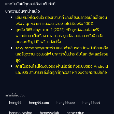
แจกโบนัสให้ทุกคนได้เล่นกันทันที
บทความอื่นๆที่น่าสนใจ
เล่นเกมให้ได้เงินไว ต้องเข้ามาที่ เกมส์ยิงปลาออนไลน์ได้เงิน
จริง สนุกกว่าเก่าแน่นอน เล่นง่ายได้เงินจริง 100%
ดูหนัง 365 days ภาค 2 (2022) HD ดูหนังออนไลน์ฟรี
พากย์ไทย เต็มเรื่อง มาสเตอร์ ดูหนังออนไลน์ หนังผี หนัง
สยองขวัญ HD ฟรี, หนังฝรั่ง
sexy game sexyบาคาร่า แหล่งทำเงินของนักพนันที่ชอบดีล
เลอร์ชุดวาบหวิวเปิดไพ่ บาคาร่าชั้นนำระดับโลก ดีลเลอร์สวย
สุด
คาสิโนออนไลน์ได้เงินจริง ผ่านมือถือ ทั้งระบบของ Android
และ iOS สามารถเล่นได้ทุกที่ทุกเวลา หาเงินง่ายๆผ่านมือถือ
แท็กที่เกี่ยวข้อง
heng99
heng99.com
heng99app
heng99bet
heng99casino
heng99club
heng99fun