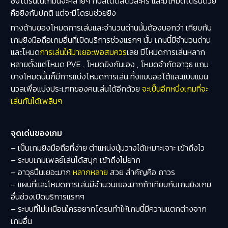
ซึ่งโดรนในเกมนี้จะคล้ายๆ กับสเตตัสตัวละคร และมีโหมดโดรนด้วย
คือยิงกันปกติ แต่จะมีโดรนช่วยยิง
ทางด้านของโหมดการเล่นและจำนวนด่านนั้นต้องบอกว่า เทียบกับ
เกมยิงมือถือเกมอื่นที่เปิดบริการช่วงแรกๆ นั้น เกมนี้มีจำนวนด่าน
และโหมด
การเล่นให้มาเยอะพอสมควร
เลย มีโหมดการเล่นหลาก
หลายตั้งแต่โหมด PVE . โหมดยิงกันเอง , โหมดจำกัดอาวุธ แถม
บางโหมดนั้นก็มีการแบ่งโหมดการเล่น ทั้งแบบออโต้และแบบแมน
นวลเพื่อแบ่งประเภทของคนเล่นได้อีกด้วย
จะเป็นอีกหนึ่งเกมที่จะ
เล่นกันได้เพลินๆ
จุดเด่นของเกม
– เป็นเกมยิงมือถือที่ง่าย ตำแหน่งปุ่มวางได้เหมาะเจาะ เข้าถึงไว
– ระบบเกมเพลย์เล่นได้สนุก เข้าถึงไม่ยาก
– อาวุธปืนเยอะมาก
หลากหลาย
สวย สำคัญคือ ถาวร
– แผนที่และโหมดการเล่นมีจำนวนเยอะมากถ้าเทียบกับเกมยิงเกม
อื่นช่วงเปิดบริการแรกๆ
– ระบบที่ไม่เหมือนใครอยากโดรนทำให้เกมนี้มีความแตกต่างจาก
เกมอื่น