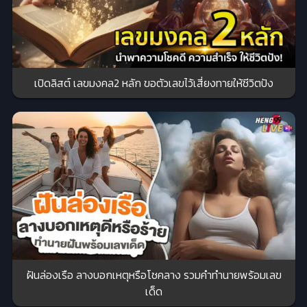
เปิดลิสต์ เลขมงคล2 หลัก ขอตัวเลขไว้เสี่ยงทายให้ชีวิตปัง
ฝันล่องเรือ ลางบอกเหตุหรือโชคลาง รวมคำทำนายพร้อมเลข
เด็ด