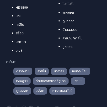
โปรโมชั่น
HENG99
แทงบอล
หวย
ดูบอลสด
คาสิโน
บ้านผลบอล
สล็อต
ค่ายเกม/คาสิโน
บาคาร่า
สูตรเกม
เกมส์
คำค้นหา
ตรวจหวย
คาสิโน
บาคาร่า
เกมออนไลน์
heng99
ถ่ายทอดสดหวยรัฐบาล
เฮง99
ดูบอลสด
สล็อต
ตารางบอลวันนี้