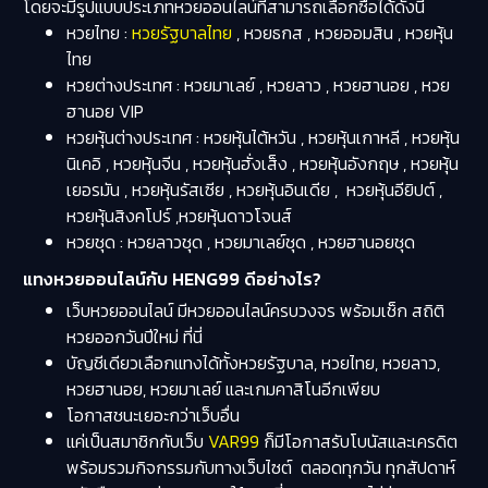
โดยจะมีรูปแบบประเภทหวยออนไลน์ที่สามารถเลือกซื้อได้ดังนี้
หวยไทย :
หวยรัฐบาลไทย
, หวยธกส , หวยออมสิน , หวยหุ้น
ไทย
หวยต่างประเทศ : หวยมาเลย์ , หวยลาว , หวยฮานอย , หวย
ฮานอย VIP
หวยหุ้นต่างประเทศ : หวยหุ้นไต้หวัน , หวยหุ้นเกาหลี , หวยหุ้น
นิเคอิ , หวยหุ้นจีน , หวยหุ้นฮั่งเส็ง , หวยหุ้นอังกฤษ , หวยหุ้น
เยอรมัน , หวยหุ้นรัสเซีย , หวยหุ้นอินเดีย , หวยหุ้นอียิปต์ ,
หวยหุ้นสิงคโปร์ ,หวยหุ้นดาวโจนส์
หวยชุด : หวยลาวชุด , หวยมาเลย์ชุด , หวยฮานอยชุด
แทงหวยออนไลน์กับ HENG99 ดีอย่างไร?
เว็บหวยออนไลน์ มีหวยออนไลน์ครบวงจร พร้อมเช็ก สถิติ
หวยออกวันปีใหม่ ที่นี่
บัญชีเดียวเลือกแทงได้ทั้งหวยรัฐบาล, หวยไทย, หวยลาว,
หวยฮานอย, หวยมาเลย์ และเกมคาสิโนอีกเพียบ
โอกาสชนะเยอะกว่าเว็บอื่น
แค่เป็นสมาชิกกับเว็บ
VAR99
ก็มีโอกาสรับโบนัสและเครดิต
พร้อมรวมกิจกรรมกับทางเว็บไซต์ ตลอดทุกวัน ทุกสัปดาห์