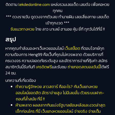
ติดตาม
lekdedonline.com
แหล่งรวมเลขเด็ด เลขดัง เพื่อคอหวย
ทุกคน
*** ดวงรายวัน ดูดวงจากตัวเลข ทำนายฝัน เลขเสี่ยงทาย เลขเด็ด
เข้าทุกงวด ***
รับแนวทางหวย
ไทย ลาว มาเลย์ ฮานอย หุ้น ยี่กี ทุกวันได้ที่นี่ !!
สรุป
หากคุณกำลังมองหาเว็บหวยออนไลน์
เว็บสล็อต
ที่ตอบโจทย์ทุก
ความต้องการ Heng99 คือเว็บที่คุณไม่ควรพลาด ด้วยบริการที่
ครบวงจร ความปลอดภัยระดับสูง และอัตราการจ่ายที่คุ้มค่า สมัคร
สมาชิกวันนี้รับทันที
เครดิตฟรี
และรับชม
ถ่ายทอดสดบอลวันนี้
ได้ฟรี
24 ชม.
บทความที่เกี่ยวข้อง
ทำความรู้จักหวย ลาวสตาร์ คืออะไร? กับเว็บแทงหวย
ออนไลน์ยอดฮิต อัตราจ่ายสูง ไม่มีเลขอั้น ด้วยระบบฝาก-
ถอนที่ล้ำสมัย ที่นี่ !!
ห้ามพลาด ผลสลากกินแบ่งรัฐบาลย้อนหลังและงวดล่าสุด
เช็กก่อนใคร ที่นี่ เว็บแทงหวยออนไลน์ จ่ายจริง จ่ายเต็ม