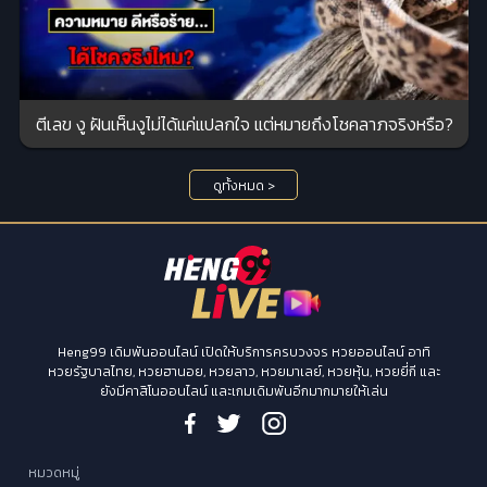
ตีเลข งู ฝันเห็นงูไม่ได้แค่แปลกใจ แต่หมายถึงโชคลาภจริงหรือ?
ดูทั้งหมด >
Heng99 เดิมพันออนไลน์ เปิดให้บริการครบวงจร หวยออนไลน์ อาทิ
หวยรัฐบาลไทย, หวยฮานอย, หวยลาว, หวยมาเลย์, หวยหุ้น, หวยยี่กี และ
ยังมีคาสิโนออนไลน์ และเกมเดิมพันอีกมากมายให้เล่น
หมวดหมู่