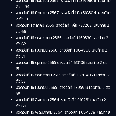
งวดวันที่ 16 กันยายน 2567 รางวัลที่ 1 คือ 199606 เลขท้าย
2 ตัว 94
งวดวันที่ 16 มิถุนายน 2567 รางวัลที่ 1 คือ 518504 เลขท้าย
2 ตัว 31
งวดวันที่ 1 ตุลาคม 2566 รางวัลที่ 1 คือ 727202 เลขท้าย 2
ตัว 66
งวดวันที่ 16 กรกฎาคม 2566 รางวัลที่ 1 169530 เลขท้าย 2
ตัว 62
งวดวันที่ 16 เมษายน 2566 รางวัลที่ 1 984906 เลขท้าย 2
ตัว 71
งวดวันที่ 16 ตุลาคม 2565 รางวัลที่ 1 613106 เลขท้าย 2 ตัว
15
งวดวันที่ 16 กรกฎาคม 2565 รางวัลที่ 1 620405 เลขท้าย 2
ตัว 53
งวดวันที่ 16 เมษายน 2565 รางวัลที่ 1 395919 เลขท้าย 2 ตัว
58
งวดวันที่ 16 สิงหาคม 2564 รางวัลที่ 1 910261 เลขท้าย 2
ตัว 69
งวดวันที่ 16 พฤษภาคม 2564 รางวัลที่ 1 684579 เลขท้าย