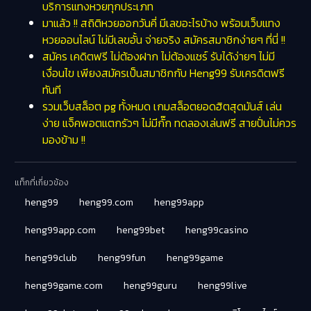
บริการแทงหวยทุกประเภท
มาแล้ว !! สถิติหวยออกวันคี่ มีเลขอะไรบ้าง พร้อมเว็บแทง
หวยออนไลน์ ไม่มีเลขอั้น จ่ายจริง สมัครสมาชิกง่ายๆ ที่นี่ !!
สมัคร เคดิตฟรี ไม่ต้องฝาก ไม่ต้องแชร์ รับได้ง่ายๆ ไม่มี
เงื่อนไข เพียงสมัครเป็นสมาชิกกับ Heng99 รับเครดิตฟรี
ทันที
รวมเว็บสล็อต pg ทั้งหมด เกมสล็อตยอดฮิตสุดมันส์ เล่น
ง่าย แจ็คพอตแตกรัวๆ ไม่มีกั๊ก ทดลองเล่นฟรี สายปั่นไม่ควร
มองข้าม !!
แท็กที่เกี่ยวข้อง
heng99
heng99.com
heng99app
heng99app.com
heng99bet
heng99casino
heng99club
heng99fun
heng99game
heng99game.com
heng99guru
heng99live