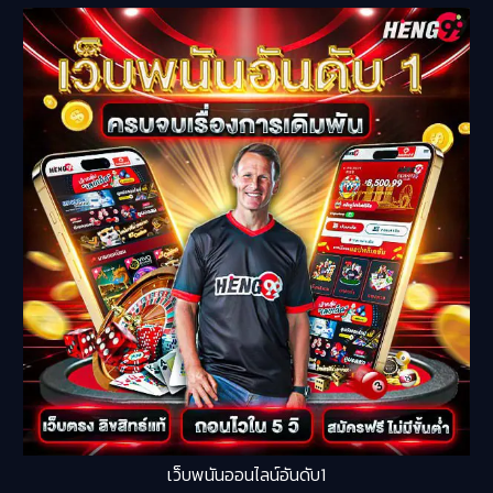
เว็บพนันออนไลน์อันดับ1