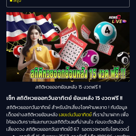
สรุป
สถิติหวยออกย้อนหลัง 15 งวดฟรี !!
เช็ก สถิติหวยออกวันอาทิตย์ ย้อนหลัง 15 งวดฟรี !!
สถิติหวยออกวันอาทิตย์ สำหรับนักเสี่ยงโชคห้ามพลาด ! กับข้อมูล
เด็ดอย่างสถิติหวยย้อนหลัง
เลขเด่นวันอาทิตย์
ที่เรานำมาฝาก เพื่อ
ให้ลองวิเคราะห์และทบทวนสถิติตัวเลขที่น่าสนใจ ก่อนจะตัดสินใจ
เสี่ยงดวง สถิติหวยออกวันอาทิตย์ปี 67 รอตรวจหวยรับโชคงวดนี้