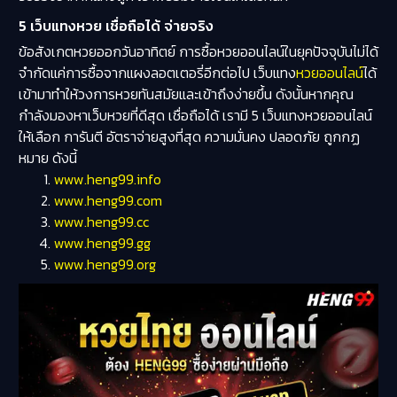
5 เว็บแทงหวย เชื่อถือได้ จ่ายจริง
ข้อสังเกตหวยออกวันอาทิตย์ การซื้อหวยออนไลน์ในยุคปัจจุบันไม่ได้
จำกัดแค่การซื้อจากแผงลอตเตอรี่อีกต่อไป เว็บแทง
หวยออนไลน์
ได้
เข้ามาทำให้วงการหวยทันสมัยและเข้าถึงง่ายขึ้น ดังนั้นหากคุณ
กำลังมองหาเว็บหวยที่ดีสุด เชื่อถือได้ เรามี 5 เว็บแทงหวยออนไลน์
ให้เลือก การันตี อัตราจ่ายสูงที่สุด ความมั่นคง ปลอดภัย ถูกกฏ
หมาย ดังนี้
www.heng99.info
www.heng99.com
www.heng99.cc
www.heng99.gg
www.heng99.org