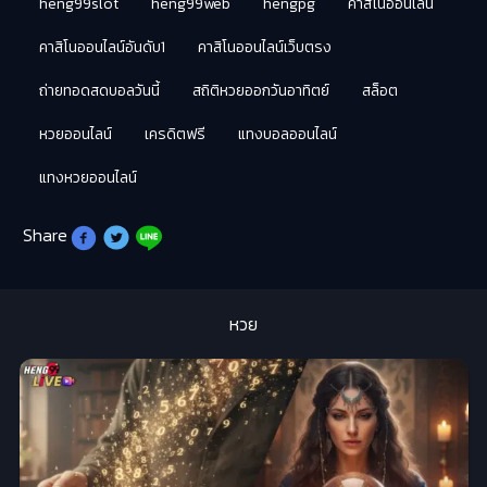
heng99slot
heng99web
hengpg
คาสิโนออนไลน์
คาสิโนออนไลน์อันดับ1
คาสิโนออนไลน์เว็บตรง
ถ่ายทอดสดบอลวันนี้
สถิติหวยออกวันอาทิตย์
สล็อต
หวยออนไลน์
เครดิตฟรี
แทงบอลออนไลน์
แทงหวยออนไลน์
Share
หวย