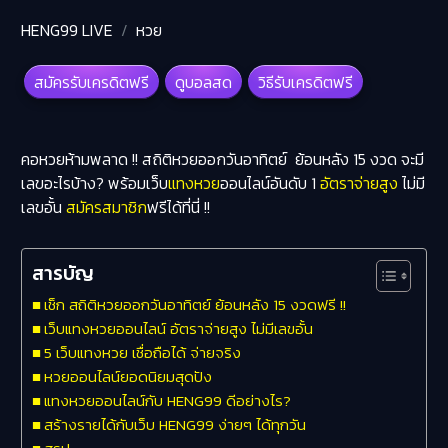
HENG99 LIVE
หวย
สมัครรับเครดิตฟรี
ดูบอลสด
วิธีรับเครดิตฟรี
คอหวยห้ามพลาด !! สถิติหวยออกวันอาทิตย์ ย้อนหลัง 15 งวด จะมี
เลขอะไรบ้าง? พร้อมเว็บ
แทงหวย
ออนไลน์อันดับ 1
อัตราจ่ายสูง
ไม่มี
เลขอั้น
สมัครสมาชิก
ฟรีได้ที่นี่ !!
สารบัญ
เช็ก สถิติหวยออกวันอาทิตย์ ย้อนหลัง 15 งวดฟรี !!
เว็บแทงหวยออนไลน์ อัตราจ่ายสูง ไม่มีเลขอั้น
5 เว็บแทงหวย เชื่อถือได้ จ่ายจริง
หวยออนไลน์ยอดนิยมสุดปัง
แทงหวยออนไลน์กับ HENG99 ดีอย่างไร?
สร้างรายได้กับเว็บ HENG99 ง่ายๆ ได้ทุกวัน