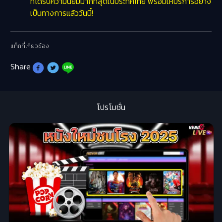
ที่ได้รับความนิยมมากที่สุดในประทศไทย พร้อมให้บริการอย่าง
เป็นทางการแล้ววันนี้!
แท็กที่เกี่ยวข้อง
Share
โปรโมชั่น