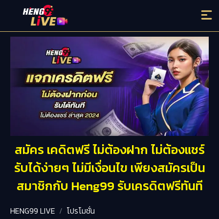
สมัคร เคดิตฟรี ไม่ต้องฝาก ไม่ต้องแชร์
รับได้ง่ายๆ ไม่มีเงื่อนไข เพียงสมัครเป็น
สมาชิกกับ Heng99 รับเครดิตฟรีทันที
HENG99 LIVE
โปรโมชั่น