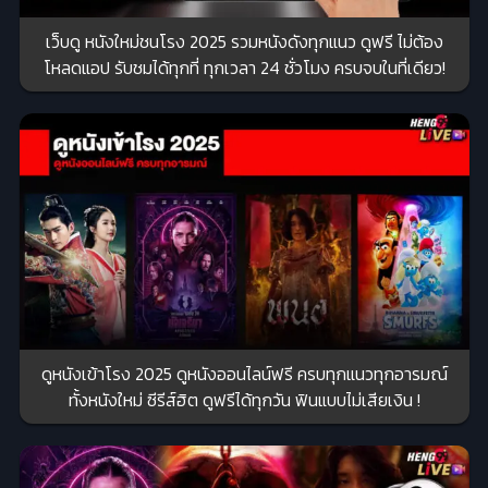
เว็บดู หนังใหม่ชนโรง 2025 รวมหนังดังทุกแนว ดูฟรี ไม่ต้อง
โหลดแอป รับชมได้ทุกที่ ทุกเวลา 24 ชั่วโมง ครบจบในที่เดียว!
ดูหนังเข้าโรง 2025 ดูหนังออนไลน์ฟรี ครบทุกแนวทุกอารมณ์
ทั้งหนังใหม่ ซีรีส์ฮิต ดูฟรีได้ทุกวัน ฟินแบบไม่เสียเงิน !