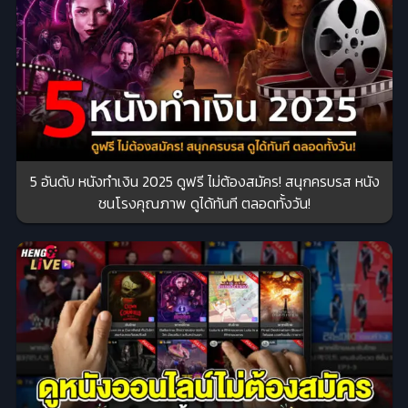
5 อันดับ หนังทำเงิน 2025 ดูฟรี ไม่ต้องสมัคร! สนุกครบรส หนัง
ชนโรงคุณภาพ ดูได้ทันที ตลอดทั้งวัน!