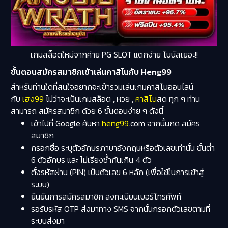
เกมสล็อตใหม่จากค่าย PG SLOT แตกง่าย โบนัสเยอะ!!
ขั้นตอนสมัครสมาชิกเข้าเล่นคาสิโนกับ Heng99
สำหรับท่านใดที่สนใจอยากจะเข้ารวมเล่นเกมคาสิโนออนไลน์
กับ
เฮง99
ไม่ว่าจะเป็นเกมสล็อต , หวย ,
คาสิโน
สด ทุก ๆ ท่าน
สามารถ สมัครสมาชิก ด้วย 6 ขั้นตอนง่าย ๆ ดังนี้
เข้าไปที่ Google ค้นหา
heng99
.com จากนั้นกด สมัคร
สมาชิก
กรอกชื่อ ระบุตัวอักษรภาษาอังกฤษหรือตัวเลขเท่านั้น ขั้นต่ำ
6 ตัวอักษร และ ไม่เรียงซ้ำกันเกิน 4 ตัว
ตั้งรหัสผ่าน (PIN) เป็นตัวเลข 6 หลัก (เพื่อใช้ในการเข้าสู่
ระบบ)
ยืนยันการสมัครสมาชิก ลงทะเบียนเบอร์โทรศัพท์
รอรับรหัส OTP ส่งมาทาง SMS จากนั้นกรอกตัวเลขตามที่
ระบบส่งมา