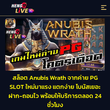
สล็อต Anubis Wrath จากค่าย PG
SLOT ใหม่มาแรง แตกง่าย โบนัสเยอะ
ฝาก-ถอนไว พร้อมให้บริการตลอด 24
ชั่วโมง