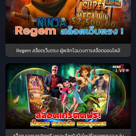
Regem สล็อตเว็บตรง ผู้พลิกโฉมวงการสล็อตออนไลน์!
สล็อต แจกเครดิตฟรี เหมาะสำหรับมือใหม่ที่อยากทดลองเล่น