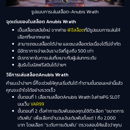
รูปแบบการเล่นสล็อต-Anubis Wrath
จุดเด่นของในสล็อต Anubis Wrath
เป็นสล็อตสมัยใหม่ จากค่าย
พีจีสล็อต
ที่มีรูปแบบการเล่นให้
เลือกที่หลากหลาย
สามารถชนะสล็อตได้ง่าย และชนะสล็อตต่อเนื่องได้ไม่จำกัด
มีอัตราการจ่ายเงินรางวัลที่สูงถึง 500 เท่า
มีเรทราคาในการเล่นที่เหมาะกับผู้เล่นทกระดับ
ลุ้นรับโบนัสฟรีสปินได้ง่ายๆ
วิธีการเล่นสล็อตAnubis Wrath
คำแนะนำง่ายๆ นี้ก็จะช่วยให้คุณเริ่มต้นได้ ทำตามขั้นตอนเหล่านี้แล้ว
คุณจะเข้าใจได้อย่างรวดเร็ว
ขั้นตอนที่ 1:
เลือเกมสล็อตAnubis Wrath ในค่ายPG SLOT
บนเว็บ
VAR99
ขั้นตอนที่ 2: ตั้งค่าการเดิมพันของคุณ
ใช้ตัวเลือก “ขนาดการ
เดิมพัน” เพื่อเลือกจำนวนเงินเดิมพันตั้งแต่ 1 ถึง 2,000
บาท โดยเลือก “ระดับการเดิมพัน” ตรวจสอบให้แน่ใจว่าคุณ