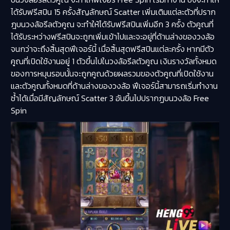
ได้รับฟรีสปิน 15 ครั้ง
สัญลักษณ์ Scatter เพิ่มเติมแต่ละตัวที่ปราก
ฎบนวงล้อรีลตัวคูณ จะทำให้ได้รับฟรีสปินเพิ่มอีก 3 ครั้ง ตัวคูณที่
ได้รับระหว่างฟรีสปินจะถูกเพิ่มเข้าไปและจะอยู่ที่ด้านล่างของวงล้อ
จนกว่าจะถึงสิ้นสุดฟีเจอร์นี้ เมื่อสิ้นสุดฟรีสปินแต่ละครั้ง หากมีตัว
คูณที่เปิดใช้งานอยู่ 1 ตัวขึ้นไปในวงล้อรีลตัวคูณ เงินรางวัลทั้งหมด
ของการหมุนรอบนั้นจะถูกคูณด้วยผลรวมของตัวคูณที่เปิดใช้งาน
และตัวคูณทั้งหมดที่ด้านล่างของวงล้อ ฟีเจอร์นี้สามารถเริ่มทำงาน
ซ้ำได้เมื่อมีสัญลักษณ์ Scatter 3 อันขึ้นไปปรากฏบนวงล้อ Free
Spin