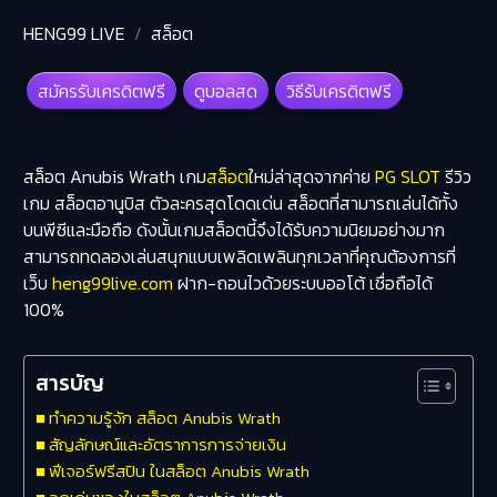
HENG99 LIVE
สล็อต
สมัครรับเครดิตฟรี
ดูบอลสด
วิธีรับเครดิตฟรี
สล็อต Anubis Wrath เกม
สล็อต
ใหม่ล่าสุดจากค่าย
PG SLOT
รีวิว
เกม สล็อตอานูบิส ตัวละครสุดโดดเด่น สล็อตที่สามารถเล่นได้ทั้ง
บนพีซีและมือถือ ดังนั้นเกมสล็อตนี้จึงได้รับความนิยมอย่างมาก
สามารถทดลองเล่นสนุกแบบเพลิดเพลินทุกเวลาที่คุณต้องการที่
เว็บ
heng99live.com
ฝาก-ถอนไวด้วยระบบออโต้ เชื่อถือได้
100%
สารบัญ
ทำความรู้จัก สล็อต Anubis Wrath
สัญลักษณ์และอัตราการการจ่ายเงิน
ฟีเจอร์ฟรีสปิน ในสล็อต Anubis Wrath