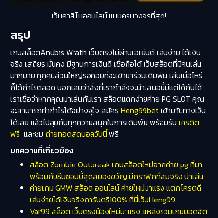
เว็บคาสิโนออนไลน์ แบบครบวงจรที่สุด!
สรุป
เกมสล็อตAnubis Wrath
เว็บตรงไม่ผ่านเอเย่นต์ เล่นง่าย ได้เงิน
จริง เสถียร มั่นคง มีฐานการเงินดี เชื่อถือได้ เว็บสล็อตที่มีคนเล่น
มากมาย ทุกคนส่วนใหญ่รอคอยที่จะเข้ามาร่วมเดิมพัน เล่นเมื่อไหร่
ก็ได้กำไรตลอด บอกเลยว่าสิ่งที่เรากำลังจะนำเสนอนี้มีแต่ได้กับได้
เราเชื่อว่าหากคุณมาเล่นกับเรา สล็อตแตกง่ายค่าย PG SLOT คุณ
จะสามารถทำกำไรได้อย่างจุใจ สมัคร
Heng99bet
เข้ามาับทางเว็บ
ได้เลย แล้วไปลุยกับทุกความสนุกในการเดิมพัน พร้อมรับ
เครดิต
ฟรี
และชม
ถ่ายทอดสดบอลวันนี้
ฟรี
บทความที่เกี่ยวข้อง
สล็อต Zombie Outbreak เกมสล็อตใหม่จากค่าย pg ที่มา
พร้อมกับธีมซอมบี้สุดสยองขวัญ มีกราฟิกที่สมจริง น่าเล่น
ค่ายเกม GMW สล็อต ออนไลน์ ค่ายใหม่มาแรง แตกโครตดี
เล่นง่ายได้เงินจริงการันตรี100% ที่นี่เว็บHeng99
Var99 สล็อต เว็บตรงน้องใหม่มาแรง..แหล่งรวมเกมยอดฮิต