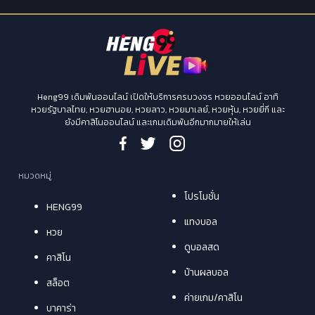
Heng99 เดิมพันออนไลน์ เปิดให้บริการครบวงจร หวยออนไลน์ อาทิ
หวยรัฐบาลไทย, หวยฮานอย, หวยลาว, หวยมาเลย์, หวยหุ้น, หวยยี่กี และ
ยังมีคาสิโนออนไลน์ และเกมเดิมพันอีกมากมายให้เล่น
หมวดหมู่
โปรโมชั่น
HENG99
แทงบอล
หวย
ดูบอลสด
คาสิโน
บ้านผลบอล
สล็อต
ค่ายเกม/คาสิโน
บาคาร่า