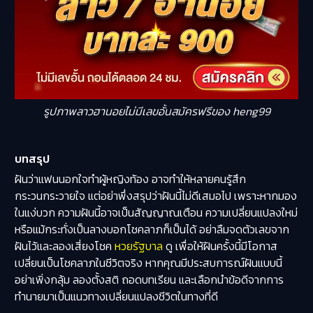
รูปภาพลาวฮานอยไม่มีเลขอั้นสมัครฟรีของ heng99
บทสรุป
ฝันว่าแฟนนอกใจทําผู้หญิงท้อง อาจทำให้หลายคนรู้สึก
กระวนกระวายใจ แต่อย่าพึ่งสรุปว่าฝันนี้ไม่ดีเสมอไป เพราะหากมอง
ในแง่บวก ความฝันนี้อาจเป็นสัญญาณเตือน ความเปลี่ยนแปลงใหม่
หรือแม้กระทั่งเป็นลางบอกโชคลาภก็เป็นได้ อย่าลืมจดตัวเลขจาก
ฝันไว้และลองเสี่ยงโชค
หวยรัฐบาล
ดู เพื่อให้ฝันครั้งนี้มีโอกาส
เปลี่ยนเป็นโชคลาภในชีวิตจริง หากคุณมีประสบการณ์ฝันแบบนี้
อย่าเพิ่งกลุ้ม ลองตั้งสติ ถอดบทเรียน และเลือกนำข้อดีจากการ
ทำนายมาเป็นแนวทางเปลี่ยนแปลงชีวิตในทางที่ดี