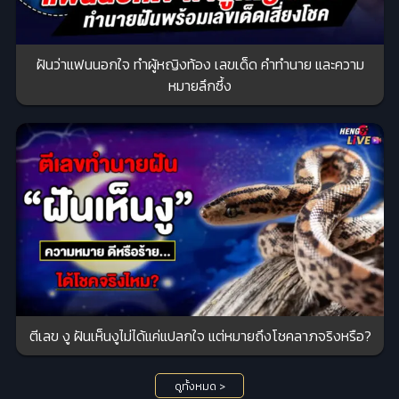
ฝันว่าแฟนนอกใจ ทําผู้หญิงท้อง เลขเด็ด คำทำนาย และความ
หมายลึกซึ้ง
ตีเลข งู ฝันเห็นงูไม่ได้แค่แปลกใจ แต่หมายถึงโชคลาภจริงหรือ?
ดูทั้งหมด >