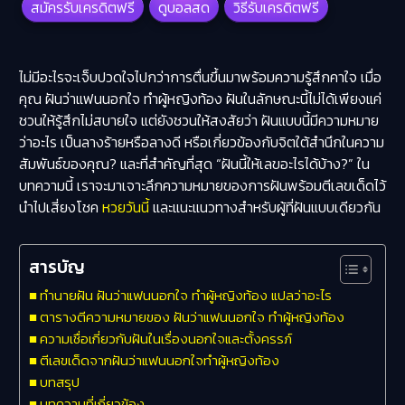
สมัครรับเครดิตฟรี
ดูบอลสด
วิธีรับเครดิตฟรี
ไม่มีอะไรจะเจ็บปวดใจไปกว่าการตื่นขึ้นมาพร้อมความรู้สึกคาใจ เมื่อ
คุณ
ฝันว่าแฟนนอกใจ
ทําผู้หญิงท้อง ฝันในลักษณะนี้ไม่ได้เพียงแค่
ชวนให้รู้สึกไม่สบายใจ แต่ยังชวนให้สงสัยว่า ฝันแบบนี้มีความหมาย
ว่าอะไร เป็นลางร้ายหรือลางดี หรือเกี่ยวข้องกับจิตใต้สำนึกในความ
สัมพันธ์ของคุณ? และที่สำคัญที่สุด “ฝันนี้ให้เลขอะไรได้บ้าง?” ใน
บทความนี้ เราจะมาเจาะลึกความหมายของการฝันพร้อมตีเลขเด็ดไว้
นำไปเสี่ยงโชค
หวยวันนี้
และแนะแนวทางสำหรับผู้ที่ฝันแบบเดียวกัน
สารบัญ
ทำนายฝัน ฝันว่าแฟนนอกใจ ทําผู้หญิงท้อง แปลว่าอะไร
ตารางตีความหมายของ ฝันว่าแฟนนอกใจ ทําผู้หญิงท้อง
ความเชื่อเกี่ยวกับฝันในเรื่องนอกใจและตั้งครรภ์
ตีเลขเด็ดจากฝันว่าแฟนนอกใจทำผู้หญิงท้อง
บทสรุป
บทความที่เกี่ยวข้อง