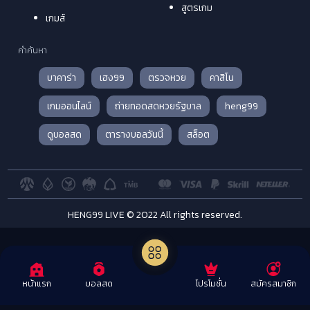
สูตรเกม
เกมส์
คำค้นหา
บาคาร่า
เฮง99
ตรวจหวย
คาสิโน
เกมออนไลน์
ถ่ายทอดสดหวยรัฐบาล
heng99
ดูบอลสด
ตารางบอลวันนี้
สล็อต
HENG99 LIVE © 2022 All rights reserved.
โปรโมชั่น
สมัครสมาชิก
หน้าแรก
บอลสด