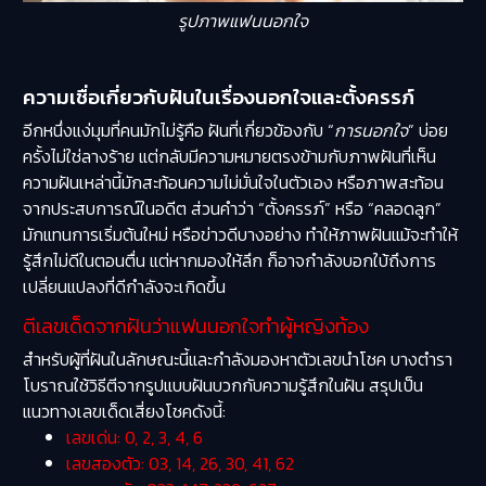
รูปภาพแฟนนอกใจ
ความเชื่อเกี่ยวกับฝันในเรื่องนอกใจและตั้งครรภ์
อีกหนึ่งแง่มุมที่คนมักไม่รู้คือ ฝันที่เกี่ยวข้องกับ “
การนอกใจ
” บ่อย
ครั้งไม่ใช่ลางร้าย แต่กลับมีความหมายตรงข้ามกับภาพฝันที่เห็น
ความฝันเหล่านี้มักสะท้อนความไม่มั่นใจในตัวเอง หรือภาพสะท้อน
จากประสบการณ์ในอดีต ส่วนคำว่า “ตั้งครรภ์” หรือ “คลอดลูก”
มักแทนการเริ่มต้นใหม่ หรือข่าวดีบางอย่าง ทำให้ภาพฝันแม้จะทำให้
รู้สึกไม่ดีในตอนตื่น แต่หากมองให้ลึก ก็อาจกำลังบอกใบ้ถึงการ
เปลี่ยนแปลงที่ดีกำลังจะเกิดขึ้น
ตีเลขเด็ดจากฝันว่าแฟนนอกใจทำผู้หญิงท้อง
สำหรับผู้ที่ฝันในลักษณะนี้และกำลังมองหาตัวเลขนำโชค บางตำรา
โบราณใช้วิธีตีจากรูปแบบฝันบวกกับความรู้สึกในฝัน สรุปเป็น
แนวทางเลขเด็ดเสี่ยงโชคดังนี้:
เลขเด่น: 0, 2, 3, 4, 6
เลขสองตัว: 03, 14, 26, 30, 41, 62