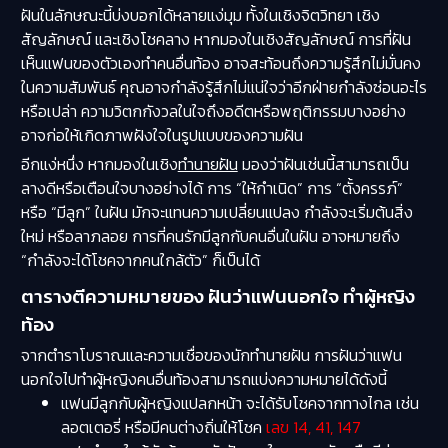
ฝันในลักษณะนี้บ่งบอกได้หลายแง่มุม ทั้งในเชิงจิตวิทยา เชิง
สัญลักษณ์ และเชิงโชคลาง หากมองในเชิงสัญลักษณ์ การที่ฝัน
เห็นแฟนของตัวเองทำคนอื่นท้อง อาจสะท้อนถึงความรู้สึกไม่มั่นคง
ในความสัมพันธ์ คุณอาจกำลังรู้สึกไม่แน่ใจว่าอีกฝ่ายกำลังซ่อนอะไร
หรือเปล่า ความวิตกกังวลในใจถึงอดีตหรือพฤติกรรมบางอย่าง
อาจก่อให้เกิดภาพฝังใจในรูปแบบของความฝัน
อีกแง่หนึ่ง หากมองในเชิง
ทำนายฝัน
มองว่าฝันเช่นนี้สามารถเป็น
ลางดีหรือเตือนใจบางอย่างได้ การ “ให้กำเนิด” การ “ตั้งครรภ์”
หรือ “มีลูก” ในฝัน มักจะแทนความเปลี่ยนแปลง กำลังจะเริ่มต้นสิ่ง
ใหม่ หรือลาภลอย การที่คนรักมีลูกกับคนอื่นในฝัน อาจหมายถึง
“กำลังจะได้โชคจากคนใกล้ตัว” ก็เป็นได้
ตารางตีความหมายของ ฝันว่าแฟนนอกใจ ทําผู้หญิง
ท้อง
จากตำราโบราณและความเชื่อของนักทำนายฝัน การฝันว่าแฟน
นอกใจไปทำผู้หญิงคนอื่นท้องสามารถแบ่งความหมายได้ดังนี้
แฟนมีลูกกับผู้หญิงแปลกหน้า จะได้รับโชคจากทางไกล เช่น
ลอตเตอรี่ หรือมีคนต่างถิ่นให้โชค
เลข 14, 41, 147