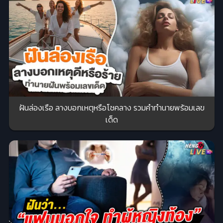
ฝันล่องเรือ ลางบอกเหตุหรือโชคลาง รวมคำทำนายพร้อมเลข
เด็ด