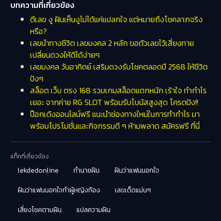
บทความที่เกี่ยวข้อง
ตีเลข งู ฝันเห็นงูไม่ได้แค่แปลกใจ แต่หมายถึงโชคลาภจริง
หรือ?
เลขนำทางชีวิต เลขมงคล 2 หลัก ขอตัวเลขไว้เสี่ยงทาย
เปลี่ยนดวงให้ดีได้ง่ายๆ
เลขมงคล วันอาทิตย์ เสริมดวงรับโชคตลอดปี 2568 ให้ชีวิต
ปังๆ
สล็อต เว็บ ตรง 168 รวมเกมสล็อตแตกหนัก เร้าใจ ทำกำไร
เยอะ จากค่าย RG SLOT พร้อมรับโบนัสสูงสุด โครตปัง!!
ป๊อกเด้งออนไลน์ฟรี แนะนำช่องทางใหม่ในการทำกำไร มา
พร้อมโปรโมชั่นและกิจกรรมดี ๆ ห้ามพลาด สมัครฟรี ที่นี่
แท็กที่เกี่ยวข้อง
lekdedonline
ทำนายฝัน
ฝันว่าแฟนนอกใจ
ฝันว่าแฟนนอกใจทําผู้หญิงท้อง
เลขเด็ดแม่นๆ
เสี่ยงโชคตามฝัน
แปลความฝัน