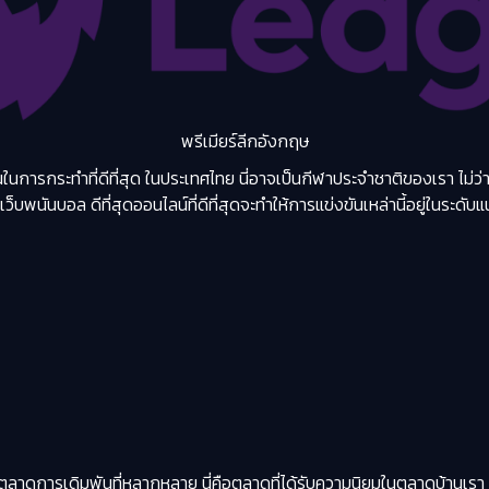
พรีเมียร์ลีกอังกฤษ
การกระทำที่ดีที่สุด ในประเทศไทย นี่อาจเป็นกีฬาประจำชาติของเรา ไม่ว่
ว็บพนันบอล ดีที่สุดออนไลน์ที่ดีที่สุดจะทำให้การแข่งขันเหล่านี้อยู่ในระ
ลาดการเดิมพันที่หลากหลาย นี่คือตลาดที่ได้รับความนิยมในตลาดบ้านเรา ซ