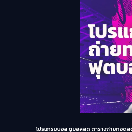
โปรแกรมบอล ดูบอลสด ตารางถ่ายทอดสด วันน