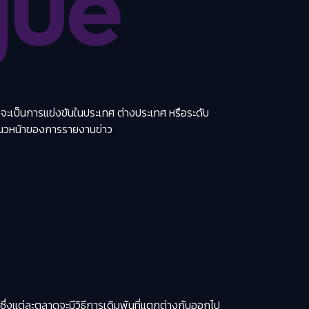
าจะเป็นการแข่งขันในประเทศ ต่างประเทศ หรือระดับ
ดับแนวหน้าของการรายงานข่าว
ึ่งแต่ละตลาดจะมีวิธีการเดิมพันที่แตกต่างกันออกไป