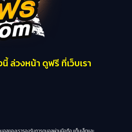
ล่วงหน้า ดูฟรี ที่เว็บเรา
ระบบดูบอลของเรารองรับการดูบอลผ่านมือถือ แท็บเล็ตและ