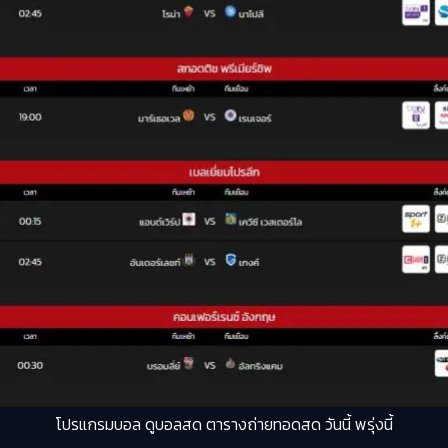
โปรแกรมบอล ดูบอลสด ตารางถ่ายทอดสด วันนี้ พรุ่งนี้