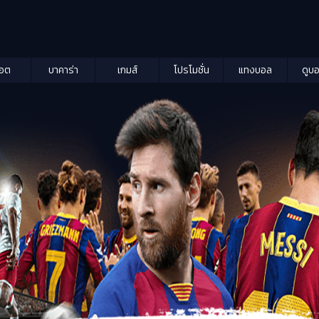
็อต
บาคาร่า
เกมส์
โปรโมชั่น
แทงบอล
ดูบ