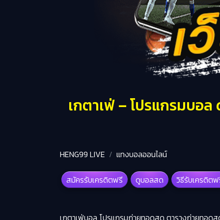
เกตาเฟ่ – โปรแกรมบอล ดูบ
HENG99 LIVE
แทงบอลออนไลน์
สมัครรับเครดิตฟรี
ดูบอลสด
วิธีรับเครดิตฟ
เกตาเฟ่บอล โปรแกรมถ่ายทอดสด ตารางถ่ายทอดสด