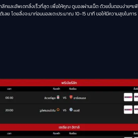
กและอัพเดทลิ้งเร็วที่สุด เพื่อให้คุณ ดูบอลผ่านเน็ต ด้วยขั้นตอนง่ายๆเพียง
งได้เลย โดยลิ้งจะมาก่อนบอลเตะประมาณ 10-15 นาที ขอให้มีความสุขในการ 