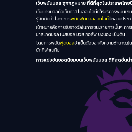
เว็บพนันบอล ถูกกฎหมาย ที่ดีที่สุดในประเทศไทย
เว็บแทงบอลคือเว็บคาสิโนออนไลน์ที่ให้บริการพนันเกมก
รู้จักกันทั่วโลก การ
พนันฟุตบอลออนไลน์
มีหลายประเภ
เป้าหมายคือการรับรางวัลในการชนะรายการนั้นๆ การเดิมพ
บาสเกตบอล เบสบอล มวย กอล์ฟ ปิงปอง เป็นต้น
โดยการพนัน
ฟุตบอล
จำเป็นต้องอาศัยความชำนาญในก
นักกีฬาในทีม
การแข่งขันยอดนิยมบนเว็บพนันบอล ดีที่สุดชั้นน