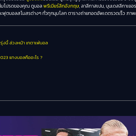
อลทีมโปรดของคุณ ดูบอล
พรีเมียร์ลีกอังกฤษ
, ลาลีกาสเปน, บุนเดสลีกาเยอรม
ก และฟุตบอลสโมสรต่างๆ ทั่วทุกมุมโลก ตารางถ่ายทอดอัพเดตรวดเร็ว ภา
งนี้ ล่วงหน้า เกตาเฟ่บอล
ี 2023 แทงบอลคืออะไร ?