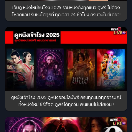
เว็บดู หนังใหม่ชนโรง 2025 รวมหนังดังทุกแนว ดูฟรี ไม่ต้อง
โหลดแอป รับชมได้ทุกที่ ทุกเวลา 24 ชั่วโมง ครบจบในที่เดียว!
ดูหนังเข้าโรง 2025 ดูหนังออนไลน์ฟรี ครบทุกแนวทุกอารมณ์
ทั้งหนังใหม่ ซีรีส์ฮิต ดูฟรีได้ทุกวัน ฟินแบบไม่เสียเงิน !