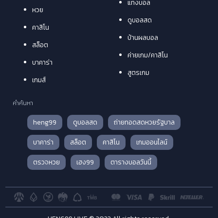
แทงบอล
หวย
ดูบอลสด
คาสิโน
บ้านผลบอล
สล็อต
ค่ายเกม/คาสิโน
บาคาร่า
สูตรเกม
เกมส์
คำค้นหา
heng99
ดูบอลสด
ถ่ายทอดสดหวยรัฐบาล
บาคาร่า
สล็อต
คาสิโน
เกมออนไลน์
ตรวจหวย
เฮง99
ตารางบอลวันนี้