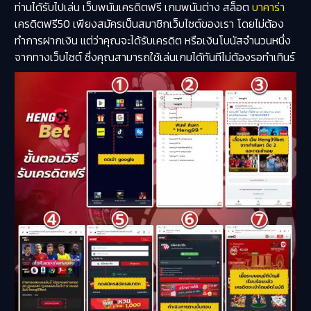
ท่านได้รับไปเล่น เว็บพนันเครดิตฟรี เกมพนันต่าง สล็อต
บาคาร่า
เครดิตฟรี50 เพียงสมัครเป็นสมาชิกเว็บไซต์ของเรา โดยไม่ต้อง
ทำการฝากเงิน แต่ว่าคุณจะได้รับเครดิต หรือเงินโบนัสจำนวนหนึ่ง
จากทางเว็บไซต์ ซึ่งคุณสามารถใช้เล่นเกมได้ทันทีไม่ต้องรอทำเทินร์