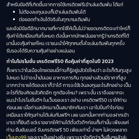
สำหรับข้อดีที่เกิดขึ้นจากการใช้เครดิตฟรีเข้าเล่นเดิมพัน ได้แก่
ไม่ต้องลงทุนเองก็เข้าเล่นเดิมพันได้
ต่อยอดทำเงินได้จริงในทุกเกมเดิมพัน
และยังมีข้อดีอีกมากมายที่หากใช้ให้เป็นไม่ว่ายอดเครดิตจะเท่าไหร่ก็
คุ้มค่าได้เหมือนกันทั้งหมด ดังนั้นหากนักพนันอยากรู้ว่าเครดิตที่ได้
มานั้นจะคุ้มค่าแค่ไหน เราแนะนำให้ทุกคนตั้งใจเล่นเดิมพันทุกครั้ง
รับรองได้รับความคุ้มค่าอย่างแน่นอน
ทำไมโปรโมชั่น เครดิตฟรี50 ถึงคุ้มค่าที่สุดในปี 2023
ก็เพราะว่าในเมืองไทยตอนนี้ท่านก็รู้อยู่แล้วใช่ไหมว่า อะไรก็ต้นทุนสูง
ไปหมด ไม่ว่าจะน้ำมันเอย อาหารการกิน ทุกอย่างล้วนมีราคาที่สูง
มากกว่ารายได้ของเราก็ว่าได้ การจะใช้เงินลงทุนอะไรสักอย่าง เป็น
อะไรที่ต้องคิดแล้วคิดอีก ถูกต้องไหม? เพราะงั้น เราจึงอยากจะ
แนะนำโปรโมชั่นดีๆ ในเว็บของเรา อย่าง เครดิตฟรี50 เราให้ท่าน
ก่อนเลย เมื่อท่านสมัครมาเป็นสมาชิกกับเรา เอาไปปั่นกำไรก่อน
เหมือนเราให้ทุนท่านได้เล่นกันฟรีๆ เลย นอกนั้นหากท่านจะฝากเข้า
มาเราก็ยินดี แต่เราอยากให้ท่านได้ตั้งตัวดีๆก่อนก็เท่านั้น เพียงแค่
ท่าน ยืนยันเบอร์ รับเครดิตฟรี 50 เพียงเท่านี้ ง่ายๆ ไม่ควรพลาด
เว็บเฮง99
ของเราเป็นอย่างยิ่ง เพราะเราใจดีกว่าเว็บอื่นๆแล้วล่ะ