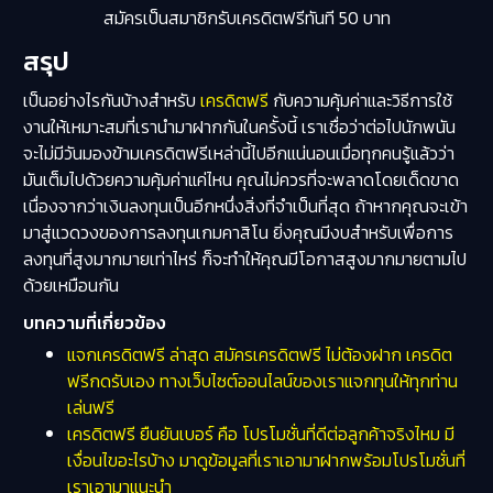
สมัครเป็นสมาชิกรับเครดิตฟรีทันที 50 บาท
สรุป
เป็นอย่างไรกันบ้างสำหรับ
เครดิตฟรี
กับความคุ้มค่าและวิธีการใช้
งานให้เหมาะสมที่เรานำมาฝากกันในครั้งนี้ เราเชื่อว่าต่อไปนักพนัน
จะไม่มีวันมองข้ามเครดิตฟรีเหล่านี้ไปอีกแน่นอนเมื่อทุกคนรู้แล้วว่า
มันเต็มไปด้วยความคุ้มค่าแค่ไหน คุณไม่ควรที่จะพลาดโดยเด็ดขาด
เนื่องจากว่าเงินลงทุนเป็นอีกหนึ่งสิ่งที่จำเป็นที่สุด ถ้าหากคุณจะเข้า
มาสู่แวดวงของการลงทุนเกมคาสิโน ยิ่งคุณมีงบสำหรับเพื่อการ
ลงทุนที่สูงมากมายเท่าไหร่ ก็จะทำให้คุณมีโอกาสสูงมากมายตามไป
ด้วยเหมือนกัน
บทความที่เกี่ยวข้อง
แจกเครดิตฟรี ล่าสุด สมัครเครดิตฟรี ไม่ต้องฝาก เครดิต
ฟรีกดรับเอง ทางเว็บไซต์ออนไลน์ของเราแจกทุนให้ทุกท่าน
เล่นฟรี
เครดิตฟรี ยืนยันเบอร์ คือ โปรโมชั่นที่ดีต่อลูกค้าจริงไหม มี
เงื่อนไขอะไรบ้าง มาดูข้อมูลที่เราเอามาฝากพร้อมโปรโมชั่นที่
เราเอามาแนะนำ