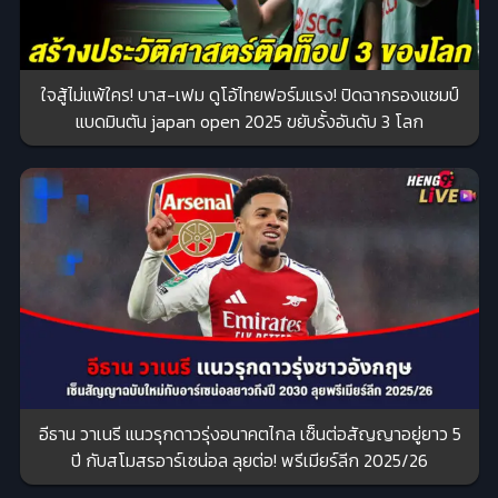
ใจสู้ไม่แพ้ใคร! บาส-เฟม ดูโอ้ไทยฟอร์มแรง! ปิดฉากรองแชมป์
แบดมินตัน japan open 2025 ขยับรั้งอันดับ 3 โลก
อีธาน วาเนรี แนวรุกดาวรุ่งอนาคตไกล เซ็นต่อสัญญาอยู่ยาว 5
ปี กับสโมสรอาร์เซน่อล ลุยต่อ! พรีเมียร์ลีก 2025/26