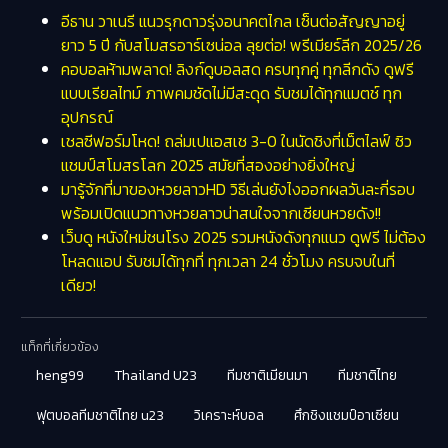
อีธาน วาเนรี แนวรุกดาวรุ่งอนาคตไกล เซ็นต่อสัญญาอยู่
ยาว 5 ปี กับสโมสรอาร์เซน่อล ลุยต่อ! พรีเมียร์ลีก 2025/26
คอบอลห้ามพลาด! ลิงก์ดูบอลสด ครบทุกคู่ ทุกลีกดัง ดูฟรี
แบบเรียลไทม์ ภาพคมชัดไม่มีสะดุด รับชมได้ทุกแมตช์ ทุก
อุปกรณ์
เชลซีฟอร์มโหด! ถล่มเปแอสเช 3-0 ในนัดชิงที่เม็ตไลฟ์ ซิว
แชมป์สโมสรโลก 2025 สมัยที่สองอย่างยิ่งใหญ่
มารู้จักที่มาของหวยลาวHD วิธีเล่นยังไงออกผลวันละกี่รอบ
พร้อมเปิดแนวทางหวยลาวน่าสนใจจากเซียนหวยดัง!!
เว็บดู หนังใหม่ชนโรง 2025 รวมหนังดังทุกแนว ดูฟรี ไม่ต้อง
โหลดแอป รับชมได้ทุกที่ ทุกเวลา 24 ชั่วโมง ครบจบในที่
เดียว!
แท็กที่เกี่ยวข้อง
heng99
Thailand U23
ทีมชาติเมียนมา
ทีมชาติไทย
ฟุตบอลทีมชาติไทย u23
วิเคราะห์บอล
ศึกชิงแชมป์อาเซียน