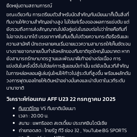
ยืดหยุ่นตามสถานการณ์
ขณะเดียวกัน การเตรียมตัวสำหรับนัดสำคัญกับเมียนมาก็เป็นสิ่งที่
ทีมงานให้ความสำคัญอย่างสูง ไม่ใช่แค่เรื่องของผลการแข่งขัน แต่
ยังรวมถึงการส่งสัญญาณไปยังคู่แข่งในรอบต่อไปว่าไทยคือทีมที่
ไม่อาจประมาทได้ บรรยากาศในทีมเต็มไปด้วยความกระตือรือร้นและ
ความสามัคคี นักเตะหลายคนเริ่มฉายแววความสามารถให้เห็นชัดเจน
บางรายอาจกลายเป็นกำลังหลักของทีมชาติชุดใหญ่ในอนาคต หาก
ยังสามารถรักษามาตรฐานและพัฒนาฝีเท้าอย่างต่อเนื่อง การ
แข่งขันในครั้งนี้จึงไม่ใช่แค่การลุ้นแชมป์เท่านั้น แต่ยังเป็นเวทีสำคัญ
ในการหล่อหลอมผู้เล่นรุ่นใหม่ให้ก้าวไปสู่ระดับที่สูงขึ้น พร้อมผลักดัน
วงการฟุตบอลไทยให้เดินหน้าอย่างมั่นคงและน่าจับตาในเวทีระดับ
นานาชาติ
วิเคราะห์ก่อนเกม AFF U23 22 กรกฎาคม 2025
ทีมชาติไทย
VS ทีมชาติเมียนมา
เวลา : 20.00 น.
สนาม : แพทริออต สเตเดี้ยม ประเทศอินโดนีเซีย
ถ่ายทอดสด : ไทยรัฐ ทีวี ช่อง 32 , YouTube:BG SPORTS