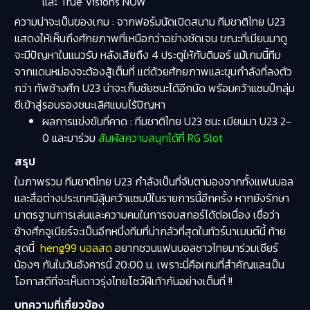
และ True Visions NOW
ความน่าจะเป็นของเกม : จากฟอร์มนัดเปิดสนาม ทีมชาติไทย U23
แสดงให้เห็นถึงศักยภาพที่เหนือกว่าอย่างชัดเจน ขณะที่เมียนมาดู
จะมีปัญหาในแนวรับ หลังเสียถึง 4 ประตูให้กับติมอร์ แม้เกมนี้ทีม
จากแดนหม่องจะต้องสู้เต็มที่ แต่ด้วยศักยภาพและขุมกำลังที่ลงตัว
กว่า ทัพช้างศึก U23 น่าจะเก็บชัยชนะได้อีกนัด พร้อมคว้าแชมป์กลุ่ม
ซีเข้าสู่รอบรองชนะเลิศแบบไร้ปัญหา
ผลการแข่งขันที่คาด : ทีมชาติไทย U23 ชนะ เมียนมา U23 2-
0 และมาร่วม
สัมผัสความสนุกได้ที่ RG Slot
สรุป
ในภาพรวม ทีมชาติไทย U23 กำลังเป็นที่จับตามองจากทั้งแฟนบอล
และสื่อต่างประเทศมีลุ้นคว้าแชมป์ในรายการนี้อีกครั้ง หากยังรักษา
มาตรฐานการเล่นและความคมในการจบสกอร์ได้ต่อเนื่อง เชื่อว่า
ช้างศึกจูเนียร์จะเป็นอีกหนึ่งทีมที่น่ากลัวที่สุดในทัวร์นาเมนต์นี้ ท้าย
สุดนี้
heng99 บอลสด
อยากชวนแฟนบอลชาวไทยมาร่วมเชียร์
น้องๆ กันในวันอังคารนี้ 20:00 น. เพราะนี่คือเกมที่สำคัญและเป็น
โอกาสดีที่จะเห็นดาวรุ่งไทยโชว์ฝีเท้ากันอย่างเต็มที่ !!
บทความที่เกี่ยวข้อง