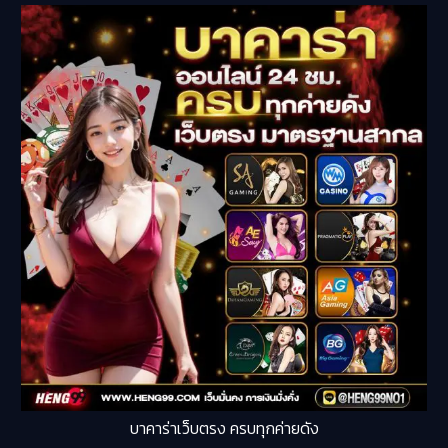
บาคาร่าเว็บตรง ครบทุกค่ายดัง