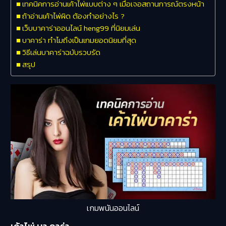
เทคนิคการอ่านเค้าไพ่แบบต่าง ๆ เมื่อเจอสถานการณ์ตรงหน้า
ถ้าอ่านเค้าไพ่ผิด ต้องทำอย่างไร ?
เว็บบาคาร่าออนไลน์ heng99 ที่นิยมเล่น
บาคาร่า ทำไมถึงเป็นเกมยอดนิยมที่สุด
วิธีเล่นบาคาร่าฉบับรวบรัด
สรุป
เกมพนันออนไลน์