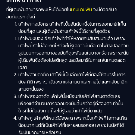
เค้าไพ่ บา คาร่า
ที่ผู้เดิมพันสามารถพบเห็นได้บ่อยใน
เกมเดิมพัน
จะมีด้วยกัน 5
อันดับแรก ดังนี้
เค้าไพ่หางมังกร
เค้าไพ่ที่เป็นอันดับหนึ่งในการออกมาให้เห็น
บ่อยที่สุด และผู้เดิมพันอ่านเค้าไพ่นี้ได้ง่ายที่สุดด้วย
เค้าไพ่ปิงปอง
อีกเค้าไพ่ที่ทำให้หลายคนสับสนมาแล้ว เพราะ
เค้าไพ่นี้ถ้าไม่สังเกตให้ดีจะไม่รู้เลยว่ามันคือเค้าไพ่ปิงปองด้วย
รูปแบบการออกมาของมันที่ดุจะสับสนในบางครั้ง เพราะฉะนั้น
ผู้เดิมพันจึงต้องไม่สติหลุด และมีสมาธิในการเล่นเกมตลอด
เวลา
เค้าไพ่สามตาตัด
เค้าไพ่นี้เป็นอีกเค้าไพ่ที่ต้องใช้สมาธิในการ
นับสถิติ เพราะว่ามันจะมาแค่สามตาและหายไป และกลับมาอีก
สามตานั่นเอง
เค้าไพ่สองตาตัด
เค้าไพ่นี้เหมือนกับเค้าไพ่สามตาตัดเลย
เพียงแต่จำนวนการออกของมันสั้นกว่าอยู่ที่สองตาเท่านั้น
ใครที่ไม่ทันสังเกตก็จะไม่รู้เลยว่าเค้าไพ่นี้มาแล้ว
เค้าไพ่คู่
เค้าไพ่นี้พบได้น้อยสุด เพราะเป็นเค้าไพ่ที่โอกาสเกิด
น้อยมาก แต่ก็เป็นเค้าไพ่ที่หลายคนรอคอย เพราะโบนัสที่ได้
รับมันมากมายเหลือเกิน