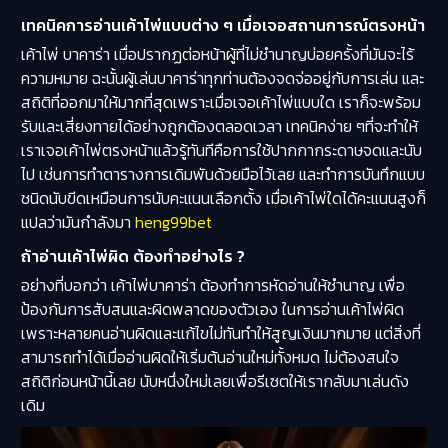
เทคนิคการอ่านเค้าไพ่แบบต่าง ๆ เมื่อเจอสถานการณ์ตรงหน้า
เค้าไพ่ บาคาร่า
เมื่อปรากฏต่อหน้าผู้ที่ไม่ชำนาญบ่อยครั้งที่มันจะไร้
ความหมาย ฉะนั้นผู้เล่นบาคาร่าทุกท่านต้องจดจ่ออยู่กับการเล่น และ
สถิติที่ออกมาให้มากที่สุดเพราะเมื่อเจอเค้าไพ่แบบใด เราก็จะพร้อม
รับและเสี่ยงทายได้อย่างถูกต้องตลอดเวลา เทคนิคง่าย ๆที่จะทำให้
เราเจอเค้าไพ่ตรงหน้าแล้วรู้ทันทีคือการใช้ปากกากระดาษจดและนับ
ไป เช่นการทำตารางการเดิมพันด้วยมือไว้เลย และทำการบันทึกแบบ
ชนิดนับขีดเหมือนการนับคะแนนเลือกตั้ง เมื่อเค้าไพ่ใดได้คะแนนสูงก็
แปลว่ามันกำลังมา
heng99bet
ถ้าอ่านเค้าไพ่ผิด ต้องทำอย่างไร ?
อย่างที่บอกว่า
เค้าไพ่บาคาร่า
ต้องทำการหัดอ่านให้ชำนาญ เพื่อ
ป้องกันการสับสนและผิดพลาดของตัวเอง ในการอ่านเค้าไพ่ผิด
เพราะหลายคนอ่านผิดและแก้ไขไม่ทันทำให้สูญเงินมากมาย แต่สิ่งที่
สามารถทำได้เมื่ออ่านผิดให้เริ่มต้นอ่านใหม่ทั้งหมด ไม่ต้องสนใจ
สถิติก่อนหน้านี้เลย นับหนึ่งใหม่เลยเพื่อรีเซตให้เรากลับมาเล่นดัง
เดิม