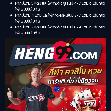
หากมีแต้ม 5 แต้ม และไพ่ทางฝั่งผู้เล่นมี 4-7 แต้ม จะเรียกจั่ว
ไพ่เพิ่มเป็นใบที่ 3
หากมีแต้ม 4 แต้ม และไพ่ทางฝั่งผู้เล่นมี 2-7 แต้ม จะเรียกจั่ว
ไพ่เพิ่มเป็นใบที่ 3
หากมีแต้ม 3 แต้ม และไพ่ทางฝั่งผู้เล่นมี 0-9 แต้ม จะเรียกจั่ว
ไพ่เพิ่มเป็นใบที่ 3