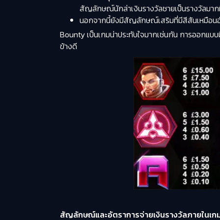
สัญลักษณ์นักล่าเงินรางวัลชายเป็นรางวัลมากที่
นอกจากนี้ยังมีสัญลักษณ์เสริมที่มีสีสันเหมื
Bounty เป็นเกมน่าประทับใจมากเช่นกัน การออกแบบมีร
ข้างดี
สัญลักษณ์และอัตราการจ่ายเงินรางวัลภายในเก