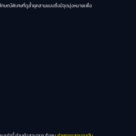
ณ์พิเศษที่ดูล้ำยุคสามแบบซึ่งมีจุดมุ่งหมายเพื่อ
ียงเท่านี้ ท่านยังสามารถ รับชม
ถ่ายทอดสดบอลวัน