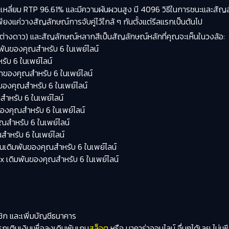
หลี่ยม RTP 96.61% และมีความผันผวนสูง มี 4096 วิธีในการชนะและสัญลักษ
งแค่วางสัญลักษณ์การจับคู่ไว้ใกล้ ๆ กันตั้งแต่รีลแรกเป็นต้นไป
ย์ต่างดาว) และสัญลักษณ์หลากสีเป็นสัญลักษณ์หลักที่คุณจะเห็นในวงล้อ:
ิมพันของคุณสำหรับ 6 ในเพย์ไลน์
รับ 6 ในเพย์ไลน์
่าของคุณสำหรับ 6 ในเพย์ไลน์
าของคุณสำหรับ 6 ในเพย์ไลน์
ณสำหรับ 6 ในเพย์ไลน์
ของคุณสำหรับ 6 ในเพย์ไลน์
ุณสำหรับ 6 ในเพย์ไลน์
ณสำหรับ 6 ในเพย์ไลน์
งินเดิมพันของคุณสำหรับ 6 ในเพย์ไลน์
1x เดิมพันของคุณสำหรับ 6 ในเพย์ไลน์
ิก และเพิ่มบัญชีธนาคาร
ารถเติมเงินเพื่อลงเดิมพันเกม
สล็อต
หรือ บาคาร่าออนไลน์ อื่นๆได้เลย ไม่เพ