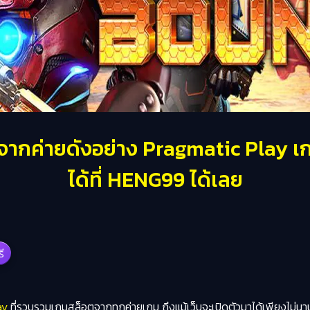
จากค่ายดังอย่าง Pragmatic Play เ
ได้ที่ HENG99 ได้เลย
รี
ay
ที่รวบรวมเกมสล็อตจากทุกค่ายเกม ถึงแม้เว็บจะเปิดตัวมาได้เพียงไม่นา