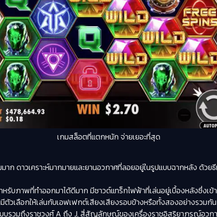
เกมสล็อตที่แตกหนัก จ่ายเยอะที่สุด
มาก ดาวเคราะห์มากมายและยานอวกาศที่ลอยอยู่ในรูปแบบฉากหลัง ด้วยธีมไ
ับภาพที่ทำออกมาได้ดีมาก มีซาวด์แทร็กไฟฟ้าที่เล่นอยู่เบื้องหลังซึ่งเข้า
่มีตัวเลือกให้เล่นกับเอฟเฟกต์เสียงเสียงรอบข้างหรือทั้งสองอย่างรวมกัน
มถึงราชวงศ์ A ถึง J, สี่สัญลักษณ์ของเครื่องราชอิสริยาภรณ์อวกาศ, เ