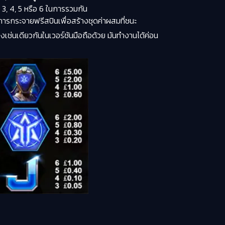
 3, 4, 5 หรือ 6 ในการรวมกัน
การกระจายฟรีสปินเพื่อสร้างชุดค่าผสมที่ชนะ
ช่นเดียวกันในเวอร์ชันมือถือด้วย มันทำงานได้ค่อน