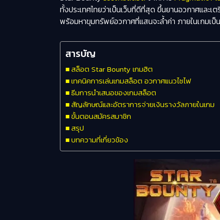
ทั้งประเทศไทยว่าเป็นเว็บที่ดีที่สุด ขึ้นยานอวกาศ
พร้อมหาขุมทรัพย์อวกาศที่แสนจะล้ำค่า ภายในเกมเป็นภ
สารบัญ
สล็อต Star Bounty เกมฮิต
เทคนิคการเล่นเกมสล็อต อวกาศแนวไซไฟ
ธีมการนำเสนอของเกมสล็อต
สัญลักษณ์และอัตราการจ่ายเงินรางวัลภายในเกม
ขั้นตอนสมัครสมาชิก
สรุป
บทความที่เกี่ยวข้อง