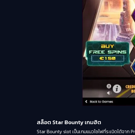
สล็อต Star Bounty เกมฮิต
Star Bounty slot เป็นเกมแนวไซไฟที่ระเบิดได้จาก 