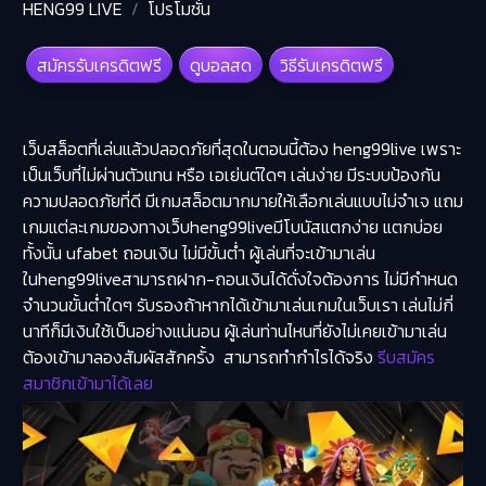
HENG99 LIVE
โปรโมชั่น
สมัครรับเครดิตฟรี
ดูบอลสด
วิธีรับเครดิตฟรี
เว็บสล็อตที่เล่นแล้วปลอดภัยที่สุดในตอนนี้ต้อง heng99live เพราะ
เป็นเว็บที่ไม่ผ่านตัวแทน หรือ เอเย่นต์ใดๆ เล่นง่าย มีระบบป้องกัน
ความปลอดภัยที่ดี มีเกมสล็อตมากมายให้เลือกเล่นแบบไม่จำเจ แถม
เกมแต่ละเกมของทางเว็บheng99liveมีโบนัสแตกง่าย แตกบ่อย
ทั้งนั้น ufabet ถอนเงิน ไม่มีขั้นต่ำ ผู้เล่นที่จะเข้ามาเล่น
ในheng99liveสามารถฝาก-ถอนเงินได้ดั่งใจต้องการ ไม่มีกำหนด
จำนวนขั้นต่ำใดๆ รับรองถ้าหากได้เข้ามาเล่นเกมในเว็บเรา เล่นไม่กี่
นาทีก็มีเงินใช้เป็นอย่างแน่นอน ผู้เล่นท่านไหนที่ยังไม่เคยเข้ามาเล่น
ต้องเข้ามาลองสัมผัสสักครั้ง สามารถทำกำไรได้จริง
รีบสมัคร
สมาชิกเข้ามาได้เลย