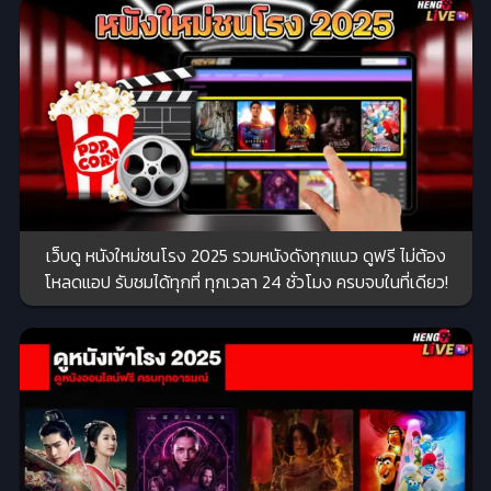
เว็บดู หนังใหม่ชนโรง 2025 รวมหนังดังทุกแนว ดูฟรี ไม่ต้อง
โหลดแอป รับชมได้ทุกที่ ทุกเวลา 24 ชั่วโมง ครบจบในที่เดียว!