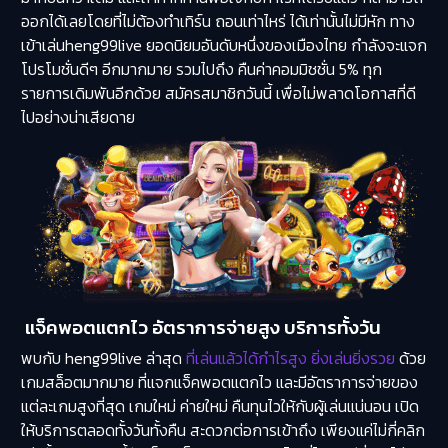
ออกได้เลยโดยที่ไม่ต้องทำเทิร์น ถอนเท่าไหร่ ได้เท่านั้นไม่มีหัก ทาง
เข้าเล่นheng99live
ยอดนิยมอันดับหนึ่งของเมืองไทย กำลังจะแจก
โปรโมชั่นดีๆ อีกมากมาย รวมไปถึง คืนค่าคอมมิชชั่น
5% ทุก
รายการเดิมพันอีกด้วย
สมัครสมาชิกวันนี้ เพื่อไม่พลาดโอกาสที่ดี
ไปอย่างน่าเสียดาย
แจ็คพอตแตกไว อัตราการจ่ายสูง บริการทั้งวัน
พบกับ heng99live
ล่าสุด
ที่เล่นแล้วได้กำไรสูง ยิ่งเล่นยิ่งรวย
ด้วย
เกมสล็อตมากมาย ที่แจกแจ็คพอตแตกไว และมีอัตราการจ่ายของ
แต่ละเกมสูงที่สุด เกมใหม่ ค่ายใหม่ คืนทุนไวให้กับผู้เล่นแน่นอน เปิด
ให้บริการตลอดทั้งวันทั้งคืน สะดวกต่อการเข้าถึง เพียงแค่ไม่กี่คลิก