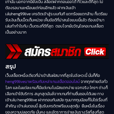
เท่านั้น นอกจากนี้ยังเป็น สล็อตฝากถอนออโต้ ที่ไวและดีที่สุด ไม่
ต้องรอนานเหมือนแต่ก่อนอีกแล้ว ฝากเงินเข้า
เล่นheng99live
เครดิตเข้าสู่ระบบทันที แตกร้อยแตกล้าน ก็เตรียม
รับเงินเต็มเม็ดเต็มหน่วย เห็นข้อดีที่น่าสนใจแบบนี้แล้ว ต้องเข้ามา
เล่นทำกำไรกับ เว็บตรงที่ดีที่สุด ตอบโจทย์ขวัญใจคอเกมสล็อต
เป็นอย่างมาก
สรุป
เว็บสล็อตหนึ่งเดียวที่น่าเข้าสัมผัสมากที่สุดในจังหวะนี้ นั่นก็คือ
heng99liveมาพร้อมกับเหล่าเกมสล็อตออนไลน์
จากทุกค่ายดังทั่ว
โลก และในแต่ละเกมก็มีแต่เกมโบนัสแตกง่าย แจกจริง ใครๆ ต่างก็
เลือกเข้าใช้บริการ สนุกสุดมันส์จากเกมที่ท่านชื่นชอบได้เลย ทาง
เข้าเล่น heng99live
ฝากถอนทันสมัย ทุนมากทุนน้อยก็ไม่ใช่เรื่องที่
สำคัญ เข้าเล่นตอนนี้ ลุ้นรับเครดิตฟรีแบบสุดคุ้ม
ยืนหนึ่งในเรื่อง
ของความปลอดภัย มั่นคง และอัตราการจ่ายเงินรางวัลที่สูงที่สุด