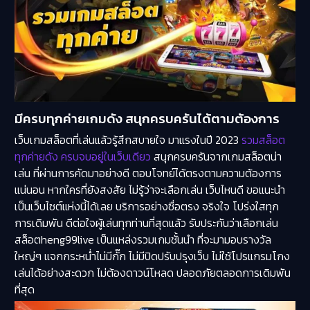
มีครบทุกค่ายเกมดัง สนุกครบครันได้ตามต้องการ
เว็บเกมสล็อตที่เล่นแล้วรู้สึกสบายใจ มาแรงในปี 2023
รวมสล็อต
ทุกค่ายดัง ครบจบอยู่ในเว็บเดียว
สนุกครบครันจากเกมสล็อตน่า
เล่น ที่ผ่านการคัดมาอย่างดี ตอบโจทย์ได้ตรงตามความต้องการ
แน่นอน หากใครที่ยังสงสัย ไม่รู้ว่าจะเลือกเล่น เว็บไหนดี ขอแนะนำ
เป็นเว็บไซต์แห่งนี้ได้เลย บริการอย่างซื่อตรง จริงใจ โปร่งใสทุก
การเดิมพัน ดีต่อใจผู้เล่นทุกท่านที่สุดแล้ว รับประกันว่าเลือกเล่น
สล็อตheng99live เป็นแหล่งรวมเกมชั้นนำ ที่จะมามอบรางวัล
ใหญ่ๆ แจกกระหน่ำไม่มีกั๊ก ไม่มีปิดปรับปรุงเว็บ ไม่ใช้โปรแกรมโกง
เล่นได้อย่างสะดวก ไม่ต้องดาวน์โหลด ปลอดภัยตลอดการเดิมพัน
ที่สุด