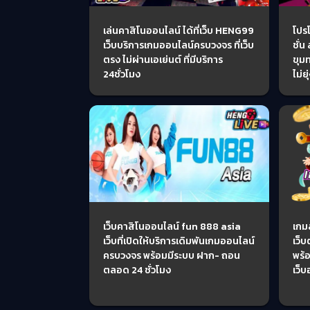
เล่นคาสิโนออนไลน์ ได้ที่เว็บ HENG99
โปร
เว็บบริการเกมออนไลน์ครบวงจร ที่เว็บ
ชั่น
ตรง ไม่ผ่านเอเย่นต์ ที่มีบริการ
ขุมท
24ชั่วโมง
ไม่
เว็บคาสิโนออนไลน์ fun 888 asia
เกม
เว็บที่เปิดให้บริการเดิมพันเกมออนไลน์
เว็บ
ครบวงจร พร้อมมีระบบ ฝาก- ถอน
พร้อ
ตลอด 24 ชั่วโมง
เว็บ