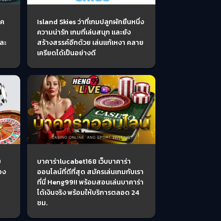
็ค
Island Skies ว่าที่เกมปลูกผักยืนหนึ่ง
ความน่ารัก เกมที่เล่นสนุก และยัง
ละ
สร้างสรรค์อีกด้วย เล่นแก้เหงา คลาย
เครียดได้เป็นอย่างดี
บ
บาคาร่าlucabet168 เว็บบาคาร่า
อง
ออนไลน์ที่ดีที่สุด สมัครเล่นเกมกับเรา
ที่นี่ Heng99!! พร้อมสอนเล่นบาคาร่า
ได้เงินจริง พร้อมให้บริการตลอด 24
ชม.