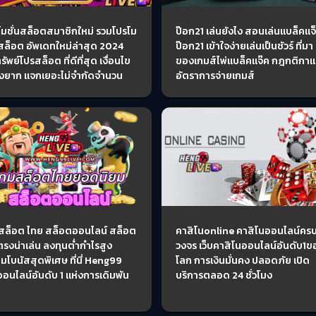
โมชั่นสล็อตสมาชิกใหม่ รวมโปรโม
ป๊อก21 เล่นยังไง สอนเล่นแบล็คแจ
 สล็อต อัพเดทใหม่ล่าสุด 2024
ป๊อก21 เข้าใจง่ายเล่นเป็นชัวร์ ที่มา
รัพย์โปรสล็อต ที่ดีที่สุด เงื่อนไข
ของเกมส์ไพ่แบล็คแจ๊ค กฎกติกาแ
ยุ่งยาก แจกเยอะไม่จำกัดจำนวน
อัตราการจ่ายเกมส์
สล็อต ไทย สล็อตออนไลน์ สล็อต
คาสิโนonline คาสิโนออนไลน์คร
ตรงน่าเล่น ลงทุนต่ำกำไรสูง
วงจร เว็บคาสิโนออนไลน์อันดับ1ข
มโบนัสสุดพิเศษ ที่นี่ Heng99
โลก การเงินมั่นคง ปลอดภัย เปิด
ออนไลน์อันดับ 1 แห่งการเดิมพัน
บริการตลอด 24 ชั่วโมง