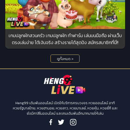
เกมปลูกผักสวนครัว เกมปลูกผัก ทำฟาร์ม เล่นบนมือถือ ผ่านเว็บ
ตรงเล่นง่าย ได้เงินจริง สร้างรายได้สุดปัง สมัครสมาชิกที่นี่!!
ดูทั้งหมด >
Heng99 เดิมพันออนไลน์ เปิดให้บริการครบวงจร หวยออนไลน์ อาทิ
หวยรัฐบาลไทย, หวยฮานอย, หวยลาว, หวยมาเลย์, หวยหุ้น, หวยยี่กี และ
ยังมีคาสิโนออนไลน์ และเกมเดิมพันอีกมากมายให้เล่น