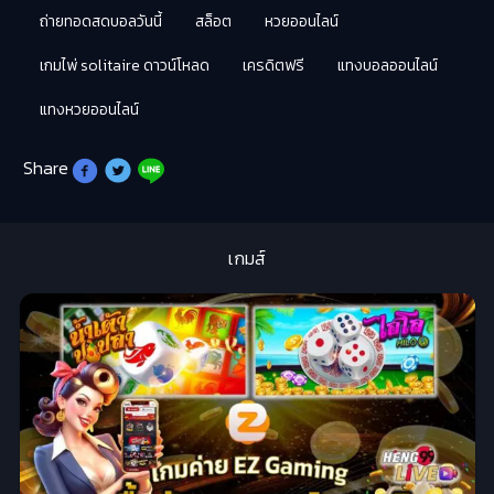
ถ่ายทอดสดบอลวันนี้
สล็อต
หวยออนไลน์
เกมไพ่ solitaire ดาวน์โหลด
เครดิตฟรี
แทงบอลออนไลน์
แทงหวยออนไลน์
Share
เกมส์