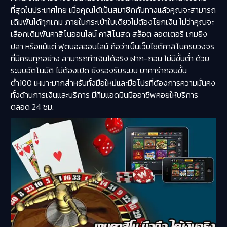
ที่สุดในประเทศไทย เมื่อคุณได้เป็นสมาชิกกับทางแล้วคุณจะสามารถ
เดิมพันได้ทุกเกม ภายในกระเป๋าใบเดียวไม่ต้องโยกเงิน ไม่ว่าคุณจะ
เลือกเดิมพันคาสิโนออนไลน์ คาสิโนสด สล็อต ลอตเตอรี เกมยิง
ปลา หรือแม้แต่ ฟุตบอลออนไลน์ ถือว่าเป็นเว็บไซต์คาสิโนครบวงจร
ที่มีครบทุกอย่าง สามารถทำเงินได้จริง ฝาก-ถอน ไม่มีขั้นต่ำ ด้วย
ระบบอัตโนมัติ ไม่ต้องเปิด ยังรองรับระบบ บาคาร่าถอนขั้น
ต่ำ100 เหมาะมากสำหรับทั้งมือใหม่และมือโปรที่ต้องการความมั่นคง
ทั้งด้านการเงินและบริการ มีทีมแอดมินมืออาชีพคอยให้บริการ
ตลอด 24 ชม.