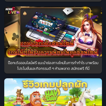
ป๊อกเด้งออนไลน์ฟรี แนะนำช่องทางใหม่ในการทำกำไร มาพร้อม
โปรโมชั่นและกิจกรรมดี ๆ ห้ามพลาด สมัครฟรี ที่นี่