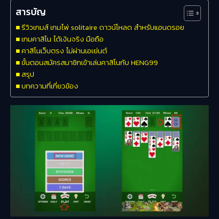
สารบัญ
รีวิวเกมส์ เกมไพ่ solitaire ดาวน์โหลด สำหรับแอนดรอย
เกมคาสิโน ได้เงินจริง มือถือ
คาสิโนเว็บตรง ไม่ผ่านเอเย่นต์
ขั้นตอนสมัครสมาชิกเข้าเล่นคาสิโนกับ HENG99
สรุป
บทความที่เกี่ยวข้อง