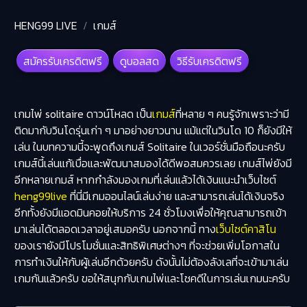
HENG99 LIVE
เกมส์
สมัครรับเครดิตฟรี
ดูบอลสด
วิธีรับเครดิตฟรี
เกมไพ่ solitaire ดาวน์โหลด เป็น
เกมส์
ที่หลาย ๆ คนรู้จักเพราะว่ามี
ติดมากับวินโดรุ่นเก่า ๆ มาอย่างยาวนาน แม้แต่ในวินโด 10 ก็ยังมีให้
เล่น ในบทความนี้จะพูดถึงเกมส์ Solitaire ในเวอร์ชั่นมือถือนะครับ
เกมส์นี้เล่นแก้เบื่อและพัฒนาสมองได้ดีพอสมควรเลย เกมส์ไพ่ยังมี
อีกหลายเกมส์ หากกำลังมองเกมที่เล่นแล้วได้เงินแนะนำเว็บไซต์
heng99live
ที่นี่มีเกมออนไลน์เล่นง่าย และสามารถเล่นได้เงินจริง
อีกทั้งยังมีแอดมินคอยให้บริการ 24 ชั่วโมงเพื่อให้คุณสามารถเข้า
มาเล่นได้ตลอดเวลาอยู่เสมอครับ นอกจากนี้ ทาง
เว็บไซต์คาสิโน
ของเรายังมีโปรโมชั่นและสิทธิพิเศษต่างๆ ที่จะช่วยเพิ่มโอกาสใน
การทำเงินให้กับผู้เล่นอีกด้วยครับ ดังนั้นไม่ต้องลังเลที่จะเข้ามาเล่น
เกมกันแล้วครับ ขอให้สนุกกับเกมไพ่และโชคดีในการเล่นเกมนะครับ