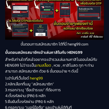
ขั้นตอนการสมัครสมาชิก ได้ที่นี่ heng99.com
ขั้นตอนสมัครสมาชิกเข้าเล่นคาสิโนกับ HENG99
สำหรับท่านใดที่สนใจอยากจะเข้ารวมเล่นเกมคาสิโนออนไลน์กับ
HENG99 ไม่ว่าจะเป็น
เกมสล็อต
, หวย , คาสิโนสด ทุก ๆ ท่าน
สามารถ สมัครสมาชิก ด้วย 6 ขั้นตอนง่าย ๆ ดังนี้
1.เข้าไปที่เว็บไซต์
heng99
2.คลิกเลือกที่เมนู “สมัครสมาชิก”
3.กรอก/ระบุ “ชื่อเข้าระบบ” ที่ต้องการ
4.ตั้งรหัสผ่าน (PIN) 6 หลัก
5.ยืนยันตั้งรหัสผ่าน (PIN) 6 หลัก
6.กรอก/ระบุ “เบอร์มือถือ” และเข้าเล่นได้ทันที