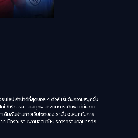
ลน์ ค่าน้ำดีที่สุดบอล 4 ตังค์ เริ่มต้นความสนุกขั้น
ิดให้บริการความสนุกผ่านระบบการเดิมพันที่มีความ
เข้ามาเดิมพันผ่านทางเว็บไซต์ของเรานั้น จะสนุกกับการ
ที่นี่ได้รวบรวมฟุตบอลมาให้บริการครอบคลุมทุกลีก