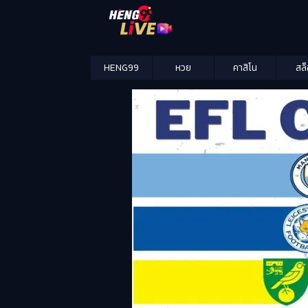
HENG99
หวย
คาสิโน
สล