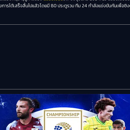
ารได้เสร็จสิ้นไปแล้วโดยมี 80 ประตูรวม ทีม 24 กำลังแข่งขันกันเพื่อชิงต