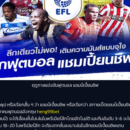
ฤดูกาลแข่งขันฟุตบอล แชมป์เปี้ยนชิฟ
รือเรียกสั้น ๆ ว่า แชมป์เปี้ยนชิพ หรือเรียกว่า สกายเบ็ตแชมป์เปี้ยนชิพ 
สมาคมฟุตบอลอังกฤษ
heng99bet
ป์) จะได้เลื่อนชั้นไปเล่นในพรีเมียร์ลีกโดยอัตโนมัติ และทีมอันดับ 3-6 จะ
ดับ 18-20 ในพรีเมียร์ลีก จะต้องตกชั้นลงมาเล่นในลีกแชมป์เปี้ยนชิพแทน