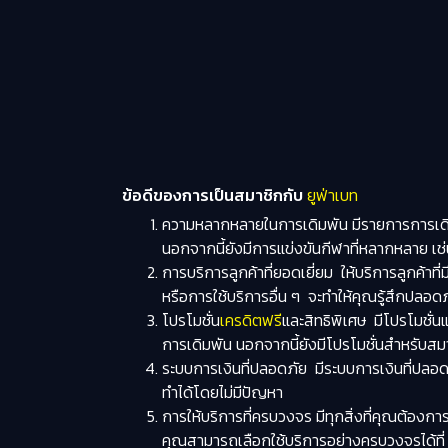
ข้อดีของการเป็นสมาชิกกับ
ยูฟ่าเบท
ความหลากหลายในการเดิมพัน มีรายการการเดิมพ
นอกจากนี้ยังมีการแข่งขันกีฬาที่หลากหลาย เช
การบริการลูกค้าที่ยอดเยี่ยม ให้บริการลูกค้
หรือการใช้บริการอื่น ๆ จะทำให้คุณรู้สึกปลอดภ
โปรโมชั่น
เครดิตฟรี
และสิทธิพิเศษ มีโปรโมชั่น
การเดิมพัน นอกจากนี้ยังมีโปรโมชั่นสำหรับสมา
ระบบการเงินที่ปลอดภัย มีระบบการเงินที่ปล
ทำได้โดยไม่มีปัญหา
การให้บริการที่ครบวงจร มีทุกสิ่งที่คุณต้องการ
คุณสามารถเลือกใช้บริการอย่างครบวงจรได้ที