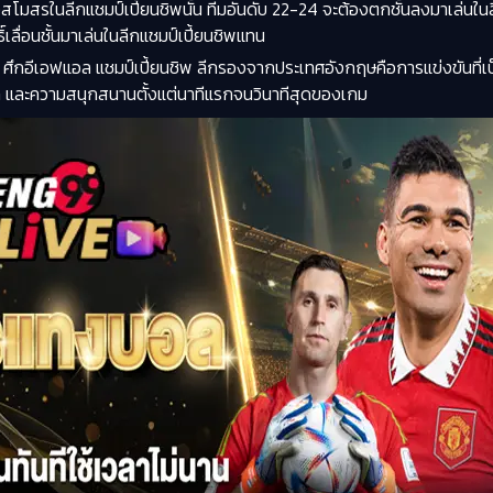
โมสรในลีกแชมป์เปี้ยนชิพนั้น ทีมอันดับ 22-24 จะต้องตกชั้นลงมาเล่นในลี
์เลื่อนชั้นมาเล่นในลีกแชมป์เปี้ยนชิพแทน
ุด ศึกอีเอฟแอล แชมป์เปี้ยนชิพ ลีกรองจากประเทศอังกฤษคือการแข่งขันที่เป
ล และความสนุกสนานตั้งแต่นาทีแรกจนวินาทีสุดของเกม