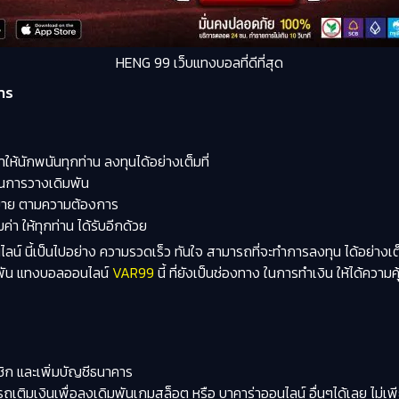
HENG 99 เว็บแทงบอลที่ดีที่สุด
การ
ห้นักพนันทุกท่าน ลงทุนได้อย่างเต็มที่
 ในการวางเดิมพัน
หมาย ตามความต้องการ
ค่า ให้ทุกท่าน ได้รับอีกด้วย
ลน์ นี้เป็นไปอย่าง ความรวดเร็ว ทันใจ สามารถที่จะทำการลงทุน ได้อย่างเต
มพัน แทงบอลออนไลน์
VAR99
นี้ ที่ยังเป็นช่องทาง ในการทำเงิน ให้ได้ความคุ
ิก และเพิ่มบัญชีธนาคาร
มารถเติมเงินเพื่อลงเดิมพันเกมสล็อต หรือ บาคาร่าออนไลน์ อื่นๆได้เลย ไม่เพ