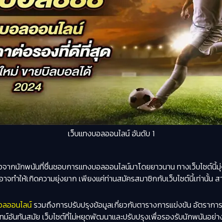
เว็บแทงบอลออนไลน์ อันดับ 1
นึ่งจากนักพนันที่ชื่นชอบการแทงบอลออนไลน์มาโดยยาวนาน ทางเว็บไซต์นี้มุ
่อาจทำให้เกิดความยุ่งยาก เพียงแค่ท่านสมัครสมาชิกกับเว็บไซต์นี้เท่า
อลออนไลน์
รวมถึงการปรับปรุงข้อมูลเกี่ยวกับตารางการแข่งขัน อัตราการ
นทันสมัย เว็บไซต์ที่ไม่หยุดพัฒนาและปรับปรุงเพื่อรองรับนักพนันอย่างเต็ม