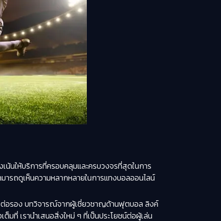
่งเน้นให้บริการที่ครอบคลุมและครบวงจรที่สุดในการ
นั้น สามารถดูเห็นความหลากหลายในการแทงบอลออนไลน์
ต่อรอง บทวิจารณ์จากผู้เชี่ยวชาญด้านฟุตบอล ลิงค์
ที่ เรานำเสนอสิ่งใหม่ ๆ ที่เป็นประโยชน์ต่อผู้เล่น