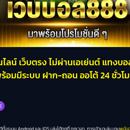
ไลน์ เว็บตรง ไม่ผ่านเอเย่นต์ แทง
ร้อมมีระบบ ฝาก-ถอน ออโต้ 24 ชั่วโ
รี
้งระบบ Android และ IOS เล่นได้ทุกที่ ทุกเวลา. การเข้ามาเล่น เกม
พนัน