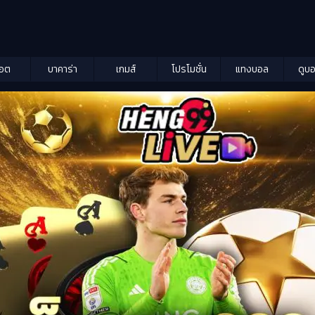
็อต
บาคาร่า
เกมส์
โปรโมชั่น
แทงบอล
ดูบ