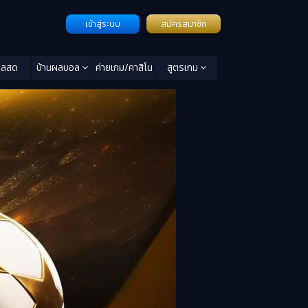
เข้าสู่ระบบ
สมัครสมาชิก
อลสด
บ้านผลบอล
ค่ายเกม/คาสิโน
สูตรเกม