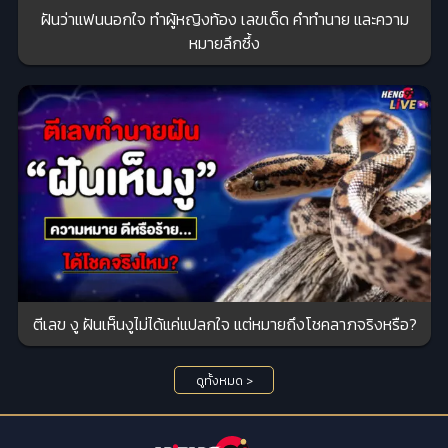
ฝันว่าแฟนนอกใจ ทําผู้หญิงท้อง เลขเด็ด คำทำนาย และความ
หมายลึกซึ้ง
ตีเลข งู ฝันเห็นงูไม่ได้แค่แปลกใจ แต่หมายถึงโชคลาภจริงหรือ?
ดูทั้งหมด >