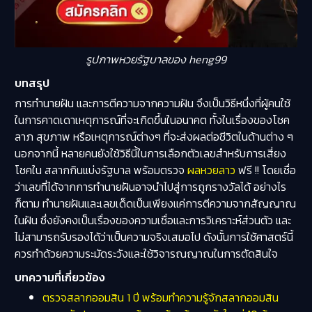
รูปภาพหวยรัฐบาลของ heng99
บทสรุป
การทำนายฝัน และการตีความจากความฝัน จึงเป็นวิธีหนึ่งที่ผู้คนใช้
ในการคาดเดาเหตุการณ์ที่จะเกิดขึ้นในอนาคต ทั้งในเรื่องของโชค
ลาภ สุขภาพ หรือเหตุการณ์ต่างๆ ที่จะส่งผลต่อชีวิตในด้านต่าง ๆ
นอกจากนี้ หลายคนยังใช้วิธีนี้ในการเลือกตัวเลขสำหรับการเสี่ยง
โชคใน สลากกินแบ่งรัฐบาล พร้อมตรวจ
ผลหวยลาว
ฟรี !! โดยเชื่อ
ว่าเลขที่ได้จากการทำนายฝันอาจนำไปสู่การถูกรางวัลได้ อย่างไร
ก็ตาม ทำนายฝันและเลขเด็ดเป็นเพียงแค่การตีความจากสัญญาณ
ในฝัน ซึ่งยังคงเป็นเรื่องของความเชื่อและการวิเคราะห์ส่วนตัว และ
ไม่สามารถรับรองได้ว่าเป็นความจริงเสมอไป ดังนั้นการใช้ศาสตร์นี้
ควรทำด้วยความระมัดระวังและใช้วิจารณญาณในการตัดสินใจ
บทความที่เกี่ยวข้อง
ตรวจสลากออมสิน 1 ปี พร้อมทำความรู้จักสลากออมสิน