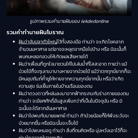
รูปภาพรวมคำนายฝันของ lekdedonline
รวมคำทำนายฝันโบราณ
ฝันว่าจับปลาตัวใหญ่
ไว้ทั้งสองมือ ท่านว่า จะเกิดโชคลาภ
จำนวนมหาศาล แต่อาจจะหลุดจากมือไปบ้าง หรือ มิฉะนั้นก็
พบคนหลอกลวงให้เกิดผลเสียหายได้
ฝันว่าเพื่อนที่ถูกใจมาชวนให้ไปเล่นน้ำที่ใสสะอาด ทายว่า แม้
ป่วยไข้ก็จะทุเลาเบาบางหายจากป่วยไข้ แม้ว่าตกทุกข์ยากก็จะ
มีคนอุปถัมภ์ค้ำชูให้หายจากความทุกข์ยากนั้น หรือว่าเกิด
ความสุข ร่มเย็นภายในบ้านเรือนของตน
ฝันว่าดวงดาวที่หล่นลงมาจากฟ้ากระทบกับร่างกายของตน
ท่านว่า จะมียศศักดิ์อันสูงเพิ่มกว่าที่เป็นในปัจจุบัน หรือ มิ
ฉะนั้นจะได้ลาภอันมหาศาล
ฝันว่าไปพบกับนายแพทย์ ท่านว่า ถ้าป่วยน้อยก็ให้พึงระวังจะ
ป่วยมากขึ้น หรือมิฉะนั้นจะเจ็บไข้
ฝันว่าไปพบหมอดู ท่านว่า สิ่งที่ตนคิดหรือ มุ่งหวังเอาไว้ก็จะ
ห่างไกลออกไปจากเดิม