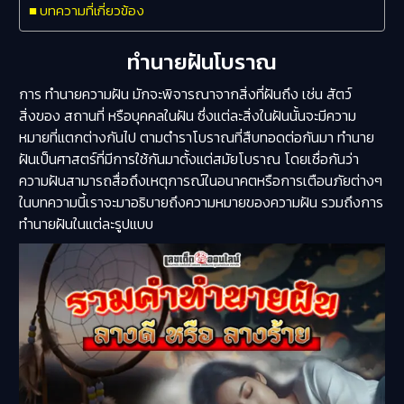
บทความที่เกี่ยวข้อง
ทำนายฝันโบราณ
การ ทำนายความฝัน มักจะพิจารณาจากสิ่งที่ฝันถึง เช่น สัตว์
สิ่งของ สถานที่ หรือบุคคลในฝัน ซึ่งแต่ละสิ่งในฝันนั้นจะมีความ
หมายที่แตกต่างกันไป ตามตำราโบราณที่สืบทอดต่อกันมา ทำนาย
ฝันเป็นศาสตร์ที่มีการใช้กันมาตั้งแต่สมัยโบราณ โดยเชื่อกันว่า
ความฝันสามารถสื่อถึงเหตุการณ์ในอนาคตหรือการเตือนภัยต่างๆ
ในบทความนี้เราจะมาอธิบายถึงความหมายของความฝัน รวมถึงการ
ทำนายฝันในแต่ละรูปแบบ