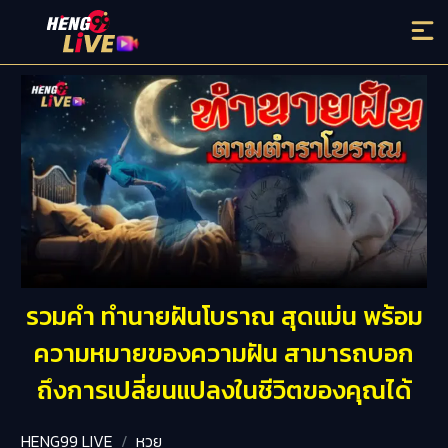
รวมคำ ทำนายฝันโบราณ สุดแม่น พร้อม
ความหมายของความฝัน สามารถบอก
ถึงการเปลี่ยนแปลงในชีวิตของคุณได้
HENG99 LIVE
หวย