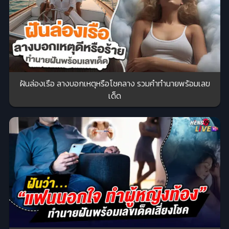
ฝันล่องเรือ ลางบอกเหตุหรือโชคลาง รวมคำทำนายพร้อมเลข
เด็ด