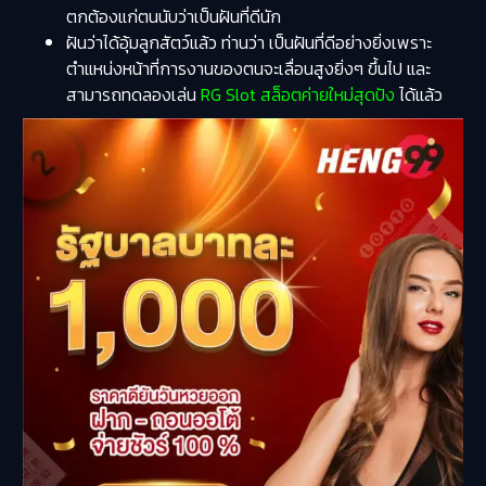
ตกต้องแก่ตนนับว่าเป็นฝันที่ดีนัก
ฝันว่าได้อุ้มลูกสัตว์แล้ว ท่านว่า เป็นฝันที่ดีอย่างยิ่งเพราะ
ตำแหน่งหน้าที่การงานของตนจะเลื่อนสูงยิ่งๆ ขึ้นไป และ
สามารถทดลองเล่น
RG Slot สล็อตค่ายใหม่สุดปัง
ได้แล้ว