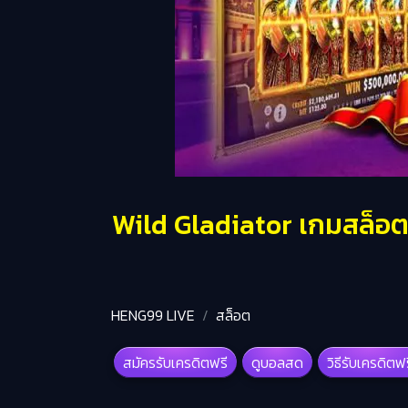
Wild Gladiator เกมสล็อตจา
HENG99 LIVE
สล็อต
สมัครรับเครดิตฟรี
ดูบอลสด
วิธีรับเครดิตฟ