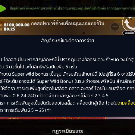
สัญลักษณ์และอัตราการจ่าย
ต
ูป โคลอสเซียม หากสัญลักษณ์นี้ ปรากฏบนวงล้อครบตามกำหนด จะเข้าสู
 ตัวขึ้นไป จะได้สิทธิ์ฟรีสปินเพิ่ม 5 ครั้ง
ณ์ Super wild bonus เป็นรูป นักรบสัญลักษณ์นี้ ไปอยู่ที่รีล 6 จะได้รับส
ให้รีลเต็ม อาจจะได้ Super Wild Bonus ในระหว่างรอบฟรีสปิน สัญลักษณ์
ให้อัตรา การเดิมพันสูงที่สุดในสล็อต กลาดิเอเตอร์ โดยในเกมสล็อต กลาดิเ
เดิมพัน 0 6 24 240 เท่าตาจำนวนสัญลักษณ์ที่ออก 2 3 4 5
ัตรา การเดิมพันสูงเป็นอันดับสองในสล็อต สล็อตนักสู้เสือ โดยใน
เกมสล็อ
ราการเดิมพัน 2.5 – 25 เท่า