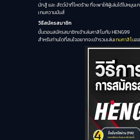
นักสู้ และ สัตว์ป่าที่โหดร้าย ที่จะพาให้ผู้เล่นได้ไปหม
เกมความมันส์
วิธีสมัครสมาชิก
ขั้นตอนสมัครสมาชิกเข้าเล่นคาสิโนกับ HENG99
สำหรับท่านใดที่สนใจอยากจะเข้ารวมเล่น
เกมคาสิโน
ออ