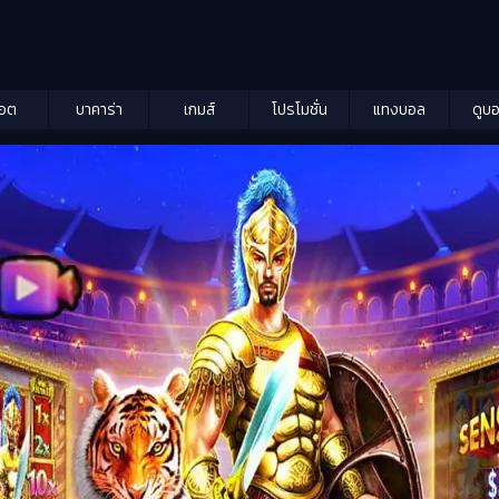
็อต
บาคาร่า
เกมส์
โปรโมชั่น
แทงบอล
ดูบ