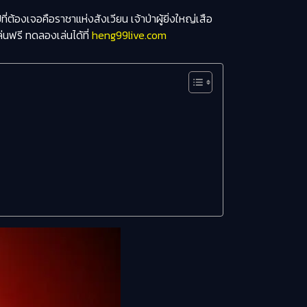
ี่ต้องเจอคือราชาแห่งสังเวียน เจ้าป่าผู้ยิ่งใหญ่เสือ
นฟรี ทดลองเล่นได้ที่
heng99live.com