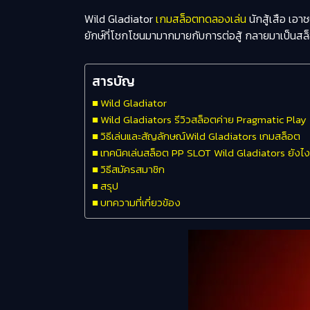
Wild Gladiator
เกมสล็อตทดลองเล่น
นักสู้เสือ เอาช
ยักษ์ที่โชกโชนมามากมายกับการต่อสู้ กลายมาเป็นสล็อ
สารบัญ
Wild Gladiator
Wild Gladiators รีวิวสล็อตค่าย Pragmatic Play
วิธีเล่นและสัญลักษณ์Wild Gladiators เกมสล็อต
เทคนิคเล่นสล็อต PP SLOT Wild Gladiators ยังไงให
วิธีสมัครสมาชิก
สรุป
บทความที่เกี่ยวข้อง