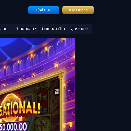
เข้าสู่ระบบ
สมัครสมาชิก
อลสด
บ้านผลบอล
ค่ายเกม/คาสิโน
สูตรเกม