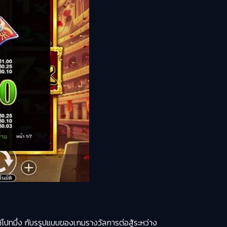
ด้ไปทมึ่ง กับรรูปแบบของเกมรางวัลการต่อสู้ระหว่าง