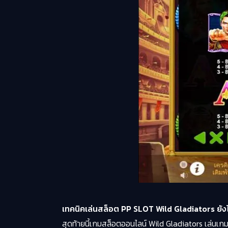
เทคนิคเล่นสล็อต PP SLOT Wild Gladiators ยังไง
สุดท้ายนี้เกมสล็อตออนไลน์ Wild Gladiators เล่นเกม