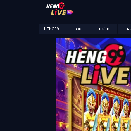
HENG99
หวย
คาสิโน
สล