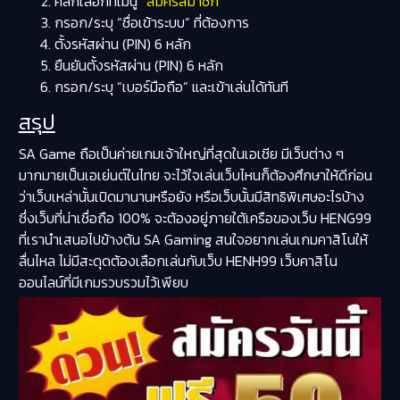
คลิกเลือกที่เมนู “
สมัครสมาชิก
“
กรอก/ระบุ “ชื่อเข้าระบบ” ที่ต้องการ
ตั้งรหัสผ่าน (PIN) 6 หลัก
ยืนยันตั้งรหัสผ่าน (PIN) 6 หลัก
กรอก/ระบุ “เบอร์มือถือ” และเข้าเล่นได้ทันที
สรุป
SA Game ถือเป็นค่ายเกมเจ้าใหญ่ที่สุดในเอเชีย มีเว็บต่าง ๆ
มากมายเป็นเอเย่นต์ในไทย จะไว้ใจเล่นเว็บไหนก็ต้องศึกษาให้ดีก่อน
ว่าเว็บเหล่านั้นเปิดมานานหรือยัง หรือเว็บนั้นมีสิทธิพิเศษอะไรบ้าง
ซึ่งเว็บที่น่าเชื่อถือ 100% จะต้องอยู่ภายใต้เครือของเว็บ HENG99
ที่เรานำเสนอไปข้างต้น SA Gaming สนใจอยากเล่นเกมคาสิโนให้
ลื่นไหล ไม่มีสะดุดต้องเลือกเล่นกับเว็บ HENH99 เว็บคาสิโน
ออนไลน์ที่มีเกมรวบรวมไว้เพียบ