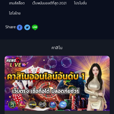
เกมส์สล๊อต
เว็บพนันบอลดีที่สุด 2021
โปรโมชั่น
ไฮโลไทย
Share
คาสิโน