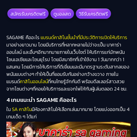
สมัครรับเครดิตฟรี
ดูบอลสด
วิธีรับเครดิตฟรี
SAGAME คืออะไร
แบรนด์คาสิโนชั้นนำที่มี
ประวัติการเปิดให้บริการ
มาอย่างยาวนาน โดยมีบริการที่หลากหลายไม่ว่าจะเป็น บาคาร่า
ออนไลน์ และอื่นๆอีกมากมายภายในเว็บไซต์ ให้บริการแก่นักพนัน
โซนเอเชียและโซนยุโรป โดยมีสมาชิกที่เข้าใช้งาน 1 วันมากกว่า 1
แสนคน โดยมีการให้บริการที่ดีเยี่ยมและมีมาตรฐานระดับสากลของ
พนันแบบต่างๆ ทำให้เป็นที่ยอมรับกันอย่างกว้างขวาง ภายใน
แบรนด์
คาสิโนออนไลน์
ที่คนไทยรู้จักกันดี พร้อมดีลเลอร์สาวสวย
จากโซนต่างๆที่คอยให้บริการและแจกไพ่ให้กับผู้เล่นตลอด 24 ชม.
4 เกมแนะนำ SAGAME คืออะไร
ใน
SA คาสิโน
มีห้องคาสิโนให้เลือกเล่นมากมาย โดยแบ่งออกเป็น 4
เกมเด็ด ๆ ได้แก่