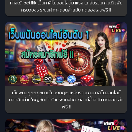
ทางเข้าbetflik เว็บคาสิโนออนไลน์มาแรง แหล่งรวมเกมเดิมพัน
ครบวงจร ระบบฝาก-ถอนล้ำสมัย ทดลองเล่นฟรี !!
เว็บพนันถูกกฎหมายในอังกฤษ แหล่งรวมเกมคาสิโนออนไลน์
ยอดฮิตค่ายใหญ่ชั้นนำ ด้วยระบบฝาก-ถอนที่ล้ำสมัย ทดลองเล่น
ฟรี !!