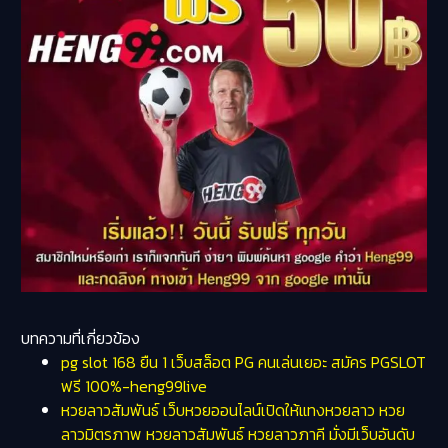
บทความที่เกี่ยวข้อง
pg slot 168 ยืน 1 เว็บสล็อต PG คนเล่นเยอะ สมัคร PGSLOT
ฟรี 100%-heng99live
หวยลาวสัมพันธ์ เว็บหวยออนไลน์เปิดให้แทงหวยลาว หวย
ลาวมิตรภาพ หวยลาวสัมพันธ์ หวยลาวภาคี มั่งมีเว็บอันดับ