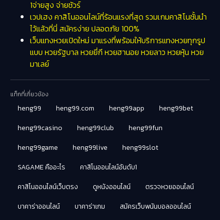
1จ่ายสูง จ่ายชัวร์
เวปเฮง คาสิโนออนไลน์ที่ร้อนแรงที่สุด รวมเกมคาสิโนชั้นนำ
ไว้แล้วที่นี่ สมัครง่าย ปลอดภัย 100%
เว็บแทงหวยเปิดใหม่ มาแรงที่พร้อมให้บริการแทงหวยทุกรูป
แบบ หวยรัฐบาล หวยยี่กี หวยฮานอย หวยลาว หวยหุ้น หวย
มาเลย์
แท็กที่เกี่ยวข้อง
heng99
heng99.com
heng99app
heng99bet
heng99casino
heng99club
heng99fun
heng99game
heng99live
heng99slot
SAGAME คืออะไร
คาสิโนออนไลน์อันดับ1
คาสิโนออนไลน์เว็บตรง
ดูหนังออนไลน์
ตรวจหวยออนไลน์
บาคาร่าออนไลน์
บาคาร่าเกม
สมัครเว็บพนันบอลออนไลน์