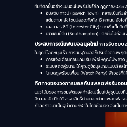
ทีมที่ตกชั้นอย่างแน่นอนในพรีเมียร์ลีก ฤดูกาล2025/2
อิปสวิช ทาวน์ (Ipswich Town) : กลายเป็นทีมล่า
แต้มตามหลังโซนปลอดภัยถึง 15 คะแนน ยังไงก็ไ
เลสเตอร์ ซิตี้ (Leicester City) : ตกชั้นเป็นที
เซาแธมป์ตัน (Southampton) : ตกชั้นไปก่อนเพื
ประสบการณ์แฟนบอลยุคใหม่
การรับชมบอลไ
ในยุคที่โลกหมุนเร็ว การชมฟุตบอลก็ปรับตัวตามพฤติกรรม
การแจ้งเตือนก่อนเกมเริ่ม เพื่อให้คุณไม่พลาด
ระบบสถิติคู่ขนาน ให้คุณดูข้อมูลเกมแบบเรียล
โหมดดูพร้อมเพื่อน (Watch Party) ฟีเจอร์ที่ใ
ทิศทางของวงการบอลกับแพลตฟอร์มออน
แนวโน้มของการชมฟุตบอลกำลังเปลี่ยนไปสู่รูปแบบที่เน
ลีก เองยังเปิดให้เจรจาสิทธิ์ถ่ายทอดผ่านแพลตฟอร์มอ
กำลังก้าวมาเป็นผู้นำด้านกีฬาในไทยชื่อของ จึงเป็น