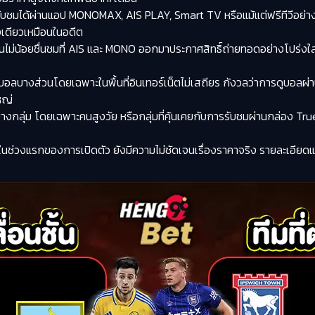
บชมได้ผ่านแอป MONOMAX, AIS PLAY, Smart TV หรือแม้แต่ฟรีทีวีอย่าง
งเดียวเหมือนในอดีต
นไม่น้อยชื่นชมที่ AIS และ MONO ออกมาประกาศสิทธิ์ถ่ายทอดอย่างโปร่งใ
ลบางส่วนโดยเฉพาะในพื้นที่อินเทอร์เน็ตไม่เสถียร กังวลว่าการดูบอลผ่า
หญ่
างกลุ่ม โดยเฉพาะคนสูงวัย หรือกลุ่มที่คุ้นเคยกับการรับชมผ่านกล่อง True
นช่วงแรกของการเปิดตัว ยังมีความไม่ชัดเจนเรื่องราคาจริง รายละเอี