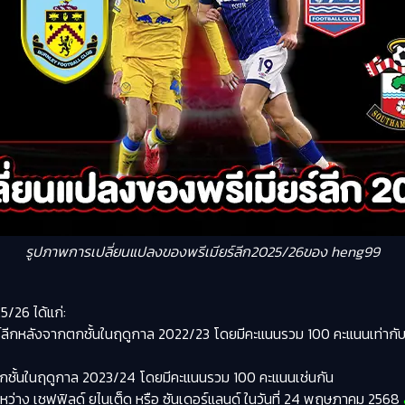
รูปภาพการเปลี่ยนแปลงของพรีเมียร์ลีก2025/26ของ heng99
5/26 ได้แก่:
ยร์ลีกหลังจากตกชั้นในฤดูกาล 2022/23 โดยมีคะแนนรวม 100 คะแนนเท่ากับเบิร
จากตกชั้นในฤดูกาล 2023/24 โดยมีคะแนนรวม 100 คะแนนเช่นกัน
ะหว่าง เชฟฟิลด์ ยูไนเต็ด หรือ ซันเดอร์แลนด์ ในวันที่ 24 พฤษภาคม 2568