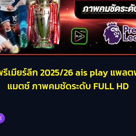
ีเมียร์ลีก 2025/26 ais play แพลตฟ
แมตช์ ภาพคมชัดระดับ FULL HD
รี