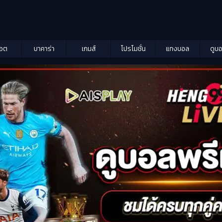
็อต
บาคาร่า
เกมส์
โปรโมชั่น
แทงบอล
ดูบ