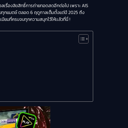
วลเรื่องลิขสิทธิ์การถ่ายทอดสดอีกต่อไป เพราะ AIS
ทุกแมตช์ ตลอด 6 ฤดูกาลเต็มตั้งแต่ปี 2025 ถึง
ี่ครบจบทุกความสนุกไว้ให้เเล้วที่นี่ !