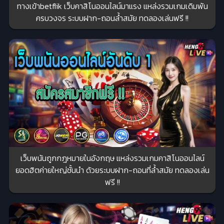
ทางเข้าbetflik เว็บคาสิโนออนไลน์มาแรง แหล่งรวมเกมเดิมพัน
ครบวงจร ระบบฝาก-ถอนล้ำสมัย ทดลองเล่นฟรี !!
เว็บพนันถูกกฎหมายในอังกฤษ แหล่งรวมเกมคาสิโนออนไลน์
ยอดฮิตค่ายใหญ่ชั้นนำ ด้วยระบบฝาก-ถอนที่ล้ำสมัย ทดลองเล่น
ฟรี !!