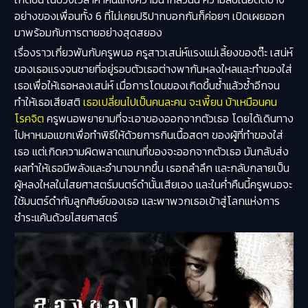
อย่างของเพื่อนทั้ง 6 ที่ไม่เคยปริปากบอกกันก็ค่อยๆ เปิดเผยออก
มาพร้อมกับการตายอย่างสุดสยอง
เรื่องราวเกี่ยวพันกับครูพนอ ครูสาวเสน่ห์แรงแม่เลี้ยงของต๊ะ เสน่ห์
ของเธอแรงจนชายที่อยู่รอบตัวเธอต่างพากันหลงใหลและทำของใส่
เธอเพื่อให้เธอหลงเสน่ห์ เมื่อการโดนของเกิดขึ้นซ้ำแล้วซ้ำอีกจน
ทำให้เธอเสียสติ
เธอเปลี่ยนไปเป็นคนละคน จะเพี้ยน บ้าเหมือนคน
โรคจิต
ครูพนอพยายามที่จะเอาของออกจากตัวเธอ โดยได้เดินทาง
ไปหาหมอแขกเพื่อทำพิธีให้ด้วยการกินเนื้อสดๆ ของผู้ที่ทำของใส่
เธอ แต่เกิดความผิดพลาดแทนที่ของจะออกจากตัวเธอ มันกลับส่ง
ผลทำให้เธอมีพลังและอำนาจมากขึ้น เธอถลำลึก และกลับกลายเป็น
ผู้หลงใหลในไสยศาสตร์มนตร์ดำนั้นเสียเอง และในค่ำคืนนี้ครูพนอจะ
ใช้มนตร์ดำกับลูกศิษย์ของเธอ และพาพวกเธอเข้าสู่โลกแห่งการ
ชำระแค้นด้วยไสยศาสตร์