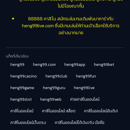
ไม่มีโฆษณากั้น
88888 คาสิโน สมัครเล่นเกมเดิมพันบาคาร่ากับ
heng99live.com ซึ่งมีเกมเล่นให้ท่านเข้าเลือกใช้บริการ
อย่างมากมาย
แท็กที่เกี่ยวข้อง
heng99
heng99.com
heng99app
heng99bet
heng99casino
heng99club
heng99fun
heng99game
heng99guru
heng99live
heng99slot
heng99web
ค่ายคาสิโนออนไลน์
คาสิโนออนไลน์
คาสิโนออนไลน์ สล็อต
คาสิโนออนไลน์อันดับ1
คาสิโนออนไลน์เว็บตรง
คาสิโนออนไลน์ได้เงินจริง มือถือ