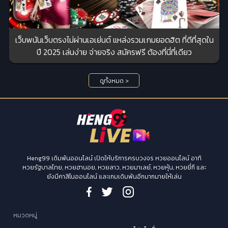
เว็บพนันเว็บตรงไม่ผ่านเอเย่นต์ แหล่งรวมเกมยอดฮิต ที่ดีที่สุดใน
ปี 2025 เล่นง่าย จ่ายจริง สมัครฟรี ต้องที่นี่ที่เดียว
ดูทั้งหมด >
Heng99 เดิมพันออนไลน์ เปิดให้บริการครบวงจร หวยออนไลน์ อาทิ
หวยรัฐบาลไทย, หวยฮานอย, หวยลาว, หวยมาเลย์, หวยหุ้น, หวยยี่กี และ
ยังมีคาสิโนออนไลน์ และเกมเดิมพันอีกมากมายให้เล่น
หมวดหมู่