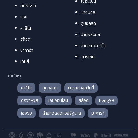
โปรโมชั่น
HENG99
แทงบอล
หวย
ดูบอลสด
คาสิโน
บ้านผลบอล
สล็อต
ค่ายเกม/คาสิโน
บาคาร่า
สูตรเกม
เกมส์
คำค้นหา
คาสิโน
ดูบอลสด
ตารางบอลวันนี้
ตรวจหวย
เกมออนไลน์
สล็อต
heng99
เฮง99
ถ่ายทอดสดหวยรัฐบาล
บาคาร่า