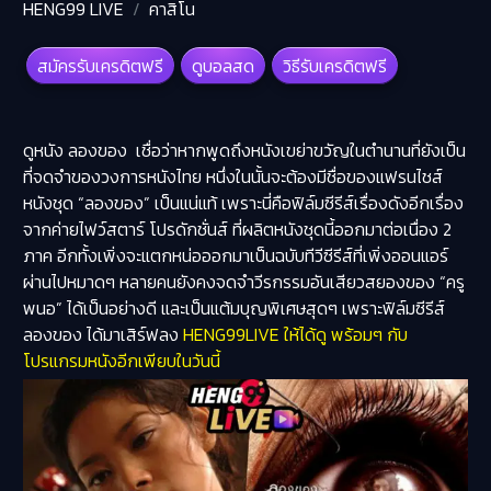
HENG99 LIVE
คาสิโน
สมัครรับเครดิตฟรี
ดูบอลสด
วิธีรับเครดิตฟรี
ดูหนัง ลองของ เชื่อว่าหากพูดถึงหนังเขย่าขวัญในตำนานที่ยังเป็น
ที่จดจำของวงการหนังไทย หนึ่งในนั้นจะต้องมีชื่อของแฟรนไชส์
หนังชุด “ลองของ” เป็นแน่แท้ เพราะนี่คือฟิล์มซีรีส์เรื่องดังอีกเรื่อง
จากค่ายไฟว์สตาร์ โปรดักชั่นส์ ที่ผลิตหนังชุดนี้ออกมาต่อเนื่อง 2
ภาค อีกทั้งเพิ่งจะแตกหน่อออกมาเป็นฉบับทีวีซีรีส์ที่เพิ่งออนแอร์
ผ่านไปหมาดๆ หลายคนยังคงจดจำวีรกรรมอันเสียวสยองของ “ครู
พนอ” ได้เป็นอย่างดี และเป็นแต้มบุญพิเศษสุดๆ เพราะฟิล์มซีรีส์
ลองของ ได้มาเสิร์ฟลง
HENG99LIVE ให้ได้ดู พร้อมๆ กับ
โปรแกรมหนังอีกเพียบในวันนี้