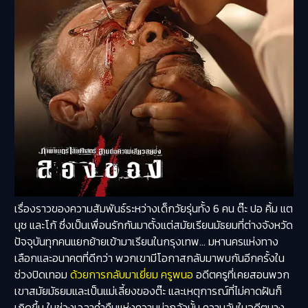
เรื่องราวของความสัมพันธ์ระหว่างเด็กวัยรุ่นทั้ง 6 คน ต๊ะ ปอ คิ้ม แต
นุช และโก้ ซึ่งเป็นเพื่อนรักกันมาตั้งแต่สมัยเรียนมัธยมที่ต่างจังหวัด
ปัจจุบันทุกคนแยกย้ายเข้ามาเรียนในกรุงเทพ… มหานครแห่งทาง
เลือกและอนาคตที่ดีกว่า พวกเขามีโอกาสกลับมาพบกันอีกครั้งใน
ช่วงปิดเทอม
ด้วยการกลับมาเยี่ยม ครูพนอ
อดีตครูที่เคยสอนพวก
เขาสมัยมัธยมและเป็นแม่เลี้ยงของต๊ะ และเหตุการณ์ที่ไม่คาดฝันก็
เกิดขึ้น ในช่วงเวลาค่ำคืนแห่งความน่ากลัวนั้น ความลับในอดีตบาง