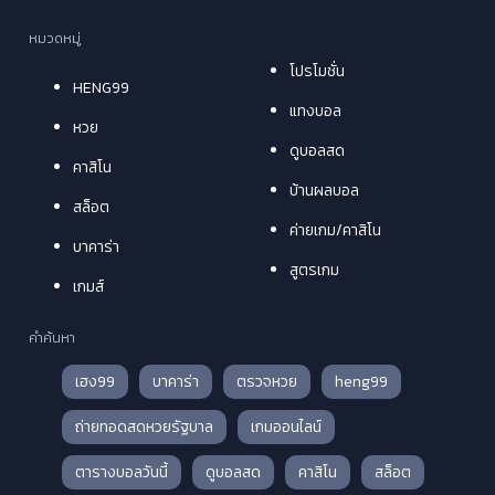
หมวดหมู่
โปรโมชั่น
HENG99
แทงบอล
หวย
ดูบอลสด
คาสิโน
บ้านผลบอล
สล็อต
ค่ายเกม/คาสิโน
บาคาร่า
สูตรเกม
เกมส์
คำค้นหา
เฮง99
บาคาร่า
ตรวจหวย
heng99
ถ่ายทอดสดหวยรัฐบาล
เกมออนไลน์
ตารางบอลวันนี้
ดูบอลสด
คาสิโน
สล็อต