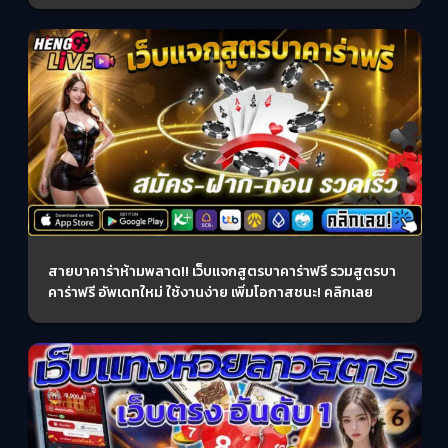
สายบาคาร่าห้ามพลาด!! เว็บแจกสูตรบาคาร่าฟรี รวมสูตรบา
คาร่าฟรี อัพเดทใหม่ ใช้งานง่าย เพิ่มโอกาสชนะ! คลิกเลย