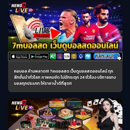
คอบอล ห้ามพลาด!!! 7mบอลสด เว็บดูบอลสดออนไลน์ ทุก
ลีกชั้นนำทั่วโลก ภาพคมชัด ไม่มีกระตุก 24 ชั่วโมง บริการแทง
บอลทุกประเภท ให้ราคาน้ำดีที่สุด!!