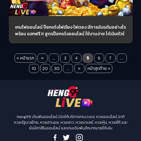
เกมไพ่ออนไลน์ ป๊อกเด้งไพ่เรียง ไพ่ตอง มีการนับแต้มอย่างไร
พร้อม เเจกฟรี !! สูตรป๊อกเด้งออนไลน์ ใช้งานง่าย ได้เงินชัวร์
« หน้าแรก
«
...
3
4
5
6
7
...
10
20
30
...
»
หน้าสุดท้าย »
Heng99 เดิมพันออนไลน์ เปิดให้บริการครบวงจร หวยออนไลน์ อาทิ
หวยรัฐบาลไทย, หวยฮานอย, หวยลาว, หวยมาเลย์, หวยหุ้น, หวยยี่กี และ
ยังมีคาสิโนออนไลน์ และเกมเดิมพันอีกมากมายให้เล่น