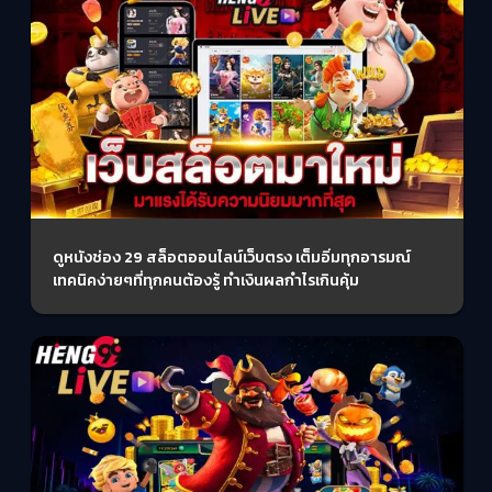
ดูหนังช่อง 29 สล็อตออนไลน์เว็บตรง เต็มอิ่มทุกอารมณ์
เทคนิคง่ายๆที่ทุกคนต้องรู้ ทำเงินผลกำไรเกินคุ้ม