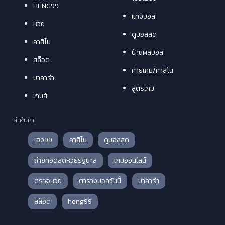
HENG99
แทงบอล
หวย
ดูบอลสด
คาสิโน
บ้านผลบอล
สล็อต
ค่ายเกม/คาสิโน
บาคาร่า
สูตรเกม
เกมส์
คำค้นหา
เฮง99
คาสิโน
ดูบอลสด
ถ่ายทอดสดหวยรัฐบาล
เกมออนไลน์
ตรวจหวย
ตารางบอลวันนี้
บาคาร่า
สล็อต
heng99