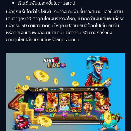
เริ่มเดิมพันเยอะๆขึ้นไปตามสเตป
เมื่อคุณเริ่มได้กำไร ให้เพิ่มเงินวางเดิมพันขึ้นทีละสเตป แล้วนับตาม
เดิมว่าทุกๆ 10 ตาคุณได้เงินรางวัลใหญ่ที่มากกว่าเงินเดิมพันกี่ครั้ง
เมื่อครบ 50 ตาแล้วขาดทุน ให้คุณเปลี่ยนเกมสล็อตไปเล่นเกมอื่น
หรือลดเงินเดิมพันลงมาเท่าเดิม แต่ถ้าครบ 50 ตาอีกครั้งยัง
ขาดทุนให้เปลี่ยนเกมเล่นหรือหยุดเล่นทันที