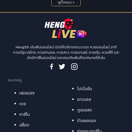
ดูทั้งหมด >
Heng99 เดิมพันออนไลน์ เปิดให้บริการครบวงจร หวยออนไลน์ อาทิ
หวยรัฐบาลไทย, หวยฮานอย, หวยลาว, หวยมาเลย์, หวยหุ้น, หวยยี่กี และ
ยังมีคาสิโนออนไลน์ และเกมเดิมพันอีกมากมายให้เล่น
หมวดหมู่
โปรโมชั่น
HENG99
แทงบอล
หวย
ดูบอลสด
คาสิโน
บ้านผลบอล
สล็อต
ค่ายเกม/คาสิโน