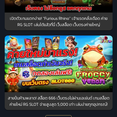
เปิดตัวเกมแตกง่าย! “Furious Rhino” เจ้าแรดคลั่งเดือด ค่าย
RG SLOT เล่นได้แล้วที่นี่ เว็บสล็อต เว็บตรงค่ายใหญ่
สายปั่นห้ามพลาด! สล็อต 666 เว็บตรงไม่ผ่านเอเย่นต์ เกมสล็อต
ค่ายใหม่ RG SLOT จ่ายสูงสุด 5,000 เท่า เล่นง่ายทุกอุปกรณ์!