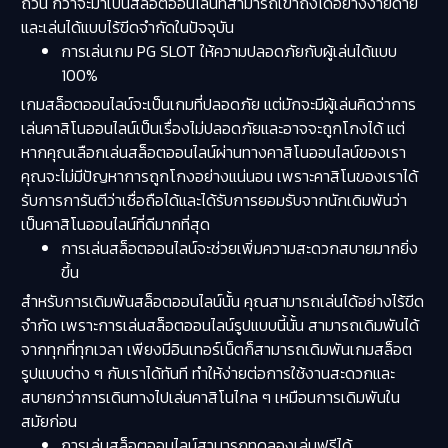
ถ้วน กว่าจะมาเป็นสล็อตออนไลน์ที่สามารถเข้าถึงได้อย่างง่ายดาย
และเล่นได้แบบไร้ขีดจำกัดในปัจจุบัน
การเล่นเกม PG SLOT ให้ความปลอดภัยกับผู้เล่นได้แบบ
100%
เกมสล็อตออนไลน์จะเป็นเกมที่ปลอดภัย แต่มักจะมีผู้เล่นคิดว่าการ
เล่นคาสิโนออนไลน์เป็นเรื่องไม่ปลอดภัยและอาจจะถูกโกงได้ แต่
หากคุณเลือกเล่นสล็อตออนไลน์ผ่านทางคาสิโนออนไลน์ของเรา
คุณจะไม่มีปัญหาการถูกโกงอย่างแน่นอน เพราะคาสิโนของเราได้
รับการการันตีว่าเชื่อถือได้และได้รับการยอมรับจากนักเดิมพันว่า
เป็นคาสิโนออนไลน์ที่ดีมากที่สุด
การเล่นสล็อตออนไลน์จะช่วยเพิ่มความสะดวกสบายมากยิ่ง
ขึ้น
สำหรับการเดิมพันสล็อตออนไลน์นั้น คุณสามารถเล่นได้อย่างไร้ขีด
จำกัด เพราะการเล่นสล็อตออนไลน์รูปแบบนี้นั้น สามารถเดิมพันได้
จากทุกที่ทุกเวลา เพียงมีอินเทอร์เน็ตก็สามารถเดิมพันเกมสล็อต
รูปแบบต่าง ๆ กับเราได้ทันที ทำให้ง่ายต่อการใช้งานสะดวกและ
สบายกว่าการเดินทางไปเล่นคาสิโนไกล ๆ เหมือนการเดิมพันใน
สมัยก่อน
การเล่นสล็อตออนไลน์สามารถทดลองเล่นฟรีได้