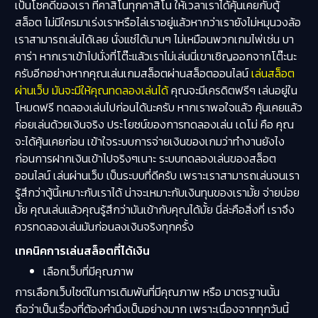
เป็นโชคดีของเรา ที่คาสิโนทุกคาสิโน ให้เวลาเราได้คุ้นเคยกับตู้
สล็อต ไม่มีใครมาเร่งเราหรือไล่เราอยู่แล้วหากว่าเรายังไม่หมุนวงล้อ
เราสามารถเล่นได้เลย นั่งแช่ได้นานๆ ไม่เหมือนพวกเกมไพ่เช่น บา
คาร่า หากเราเข้าไปนั่งที่โต๊ะแล้วเราไม่เล่นนี่เขาเชิญออกจากโต๊ะนะ
ครับอีกอย่างหากคุณเล่นเกมสล็อตผ่านสล็อตออนไลน์
เล่นสล็อต
ผ่านเว็บ มันจะมีให้คุณทดลองเล่นได้
คุณจะมีเครดิตฟรีๆ เล่นอยู่ใน
โหมดฟรี ทดลองเล่นไปก่อนได้นะครับ หากเราพอใจแล้ว คุ้นเคยแล้ว
ค่อยเล่นด้วยเงินจริง ประโยชน์ของการทดลองเล่น เดโม่ คือ คุณ
จะได้คุ้นเคยก่อน เข้าใจระบบการจ่ายเงินของเกมว่าทำงานยังไง
ก่อนการฝากเงินเข้าไปจริงๆเนาะ ระบบทดลองเล่นของสล็อต
ออนไลน์ เล่นผ่านเว็บ เป็นระบบที่ดีครับ เพราะเราสามารถเล่นจนเรา
รู้สึกว่าตู้นี้เหมาะกับเราได้ น่าจะเหมาะกับเงินทุนของเรามั้ย จ่ายบ่อย
มั้ย คุณเล่นแล้วคุณรู้สึกว่ามันเข้ากับคุณได้มั้ย นี่ล่ะคือสิ่งที่ เราจึง
ควรทดลองเล่นมันก่อนลงเงินจริงทุกครั้ง
เทคนิคการเล่นสล็อตที่ได้เงิน
เลือกเว็บที่มีคุณภาพ
การเลือกเว็บไซต์ในการเดิมพันที่มีคุณภาพ หรือ มาตรฐานนั้น
ถือว่าเป็นเรื่องที่ต้องคำนึงเป็นอย่างมาก เพราะเนื่องจากทุกวันนี้