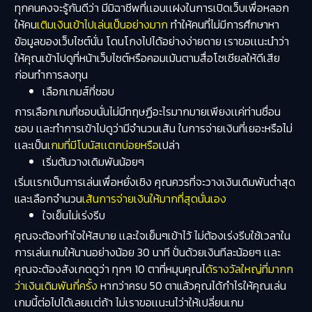
ทุกคนคงจะรู้กันดีว่า มีมิฉาชีพที่เเอบเเฝงในการเปิดเว็บเพื่อหลอก
ให้คน
เติมเงินเข้าไปเล่นเป็นอย่างมาก
ทำให้คนที่ไม่มีการศึกษาหา
ข้อมูลของเว็บไชต์นั่น โดนโกงไปได้อย่างง่ายดาย เราขอเเนะนำว่า
ให้คุณเข้าไปดูที่หน้าเว็บไซต์หรือคอมเม้นตามสื่อโซเชียลให้ดีเสีย
ก่อนทำการลงทุน
เลือกเกมส์ที่ชอบ
การเลือกเกมที่ชอบนั่นไม่มีทฤษฏีอะไรมากมายเพียงเเค่ท่านชื่อน
ชอบ เเละทำการเข้าไปดูว่ามีจำนวนเส้น ในการจ่ายเงินที่เยอะหรือไม่
เเละเป็น
เกมที่มีโบนัสเเตกบ่อยหรือ
เปล่า
เริ่มต้นวางเดิมพันน้อยๆ
เริ่มเเรกเป็นการเล่นเพื่อหยั่งเชิง คุณควรที่จะวางเงินเดิมพันต่ำสุด
และเลือกจำนวน
เส้นการจ่ายเงินให้มากที่สุดนั่นเอง
ใจเย็นไม่เร่งรีบ
คุณจะต้องทำใจให้สบาย เเละใจเย็นๆเข้าไว้ ไม่ต้องเร่งรีบใช้เวลาใน
การเล่นเกมให้นานอย่างน้อย 30 นาที ปั่นด้วยเงินทีละน้อยๆ เเละ
คุณจะต้องสังเกตดูว่า ทุกๆ 10 ตาที่หมุนคุณไ
ด้รางวัลใหญ่ที่มากก
ว่าเงินเดิมพันกี่ครั้ง
หากว่าครบ 50 ตาแล้วคุณได้กำไรให้คุณเล่น
เกมนี้ต่อไปได้เลยเเต่ถ้า ไม่เราขอเเนะนไว่าให้เปลี่ยนเกม