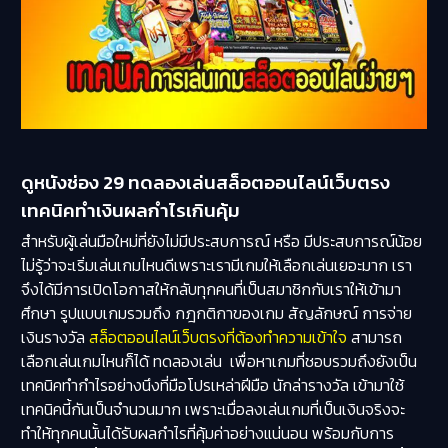
ดูหนังช่อง 29 ทดลองเล่นสล็อตออนไลน์เว็บตรง
เทคนิคทำเงินผลกำไรเกินคุ้ม
สำหรับผู้เล่นมือใหม่ที่ยังไม่มีประสบการณ์ หรือ มีประสบการณ์น้อย
ไม่รู้ว่าจะเริ่มเล่นเกมไหนดีเพราะเรามีเกมให้เลือกเล่นเยอะมาก เรา
จึงได้มีการเปิดโอกาสให้กลับทุกคนที่เป็นสมาชิกกับเราให้เข้ามา
ศึกษา รูปแบบเกมรวมถึง กฎกติกาของเกม สัญลักษณ์ การจ่าย
เงินรางวัล
สล็อตออนไลน์เว็บตรงที่ต้องทำความเข้าใจ
สามารถ
เลือกเล่นเกมไหนก็ได้ ทดลองเล่น เพื่อหาเกมที่ชอบรวมถึงยังเป็น
เทคนิคทำกำไรอย่างนึงที่มือโปรเหล่าฝีมือ นักล่ารางวัล เข้ามาใช้
เทคนิคนี้กันเป็นจำนวนมาก เพราะเมื่อลงเล่นเกมที่เป็นเงินจริงจะ
ทำให้ทุกคนนั้นได้รับผลกำไรที่คุ้มค่าอย่างแน่นอน พร้อมกับการ