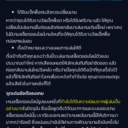
ได้รับเเจ็คพ็อตเเล้วควรเปลี่ยนเกม
หากว่าคุณได้รับรางวัลแจ็คพ็อต หรือได้รับฟรีเกม แล้ว ให้คุณ
เปลี่ยนไปเล่นเกมอื่นก่อนแล้วค่อยกลับมาเล่นเกมเดิมนี้ใหม่ เพราะคง
ไม่มีเกมสล็อตออนไลน์เกมไหนที่จะให้คุณได้รับรางวัลแจ็คพ็อ
ตบ่อยๆแน่นอน
ตั้งเป้าหมายเเละวางเเผนการเล่นให้ดี
ตั้งเป้ากับตัวคุณเองว่าวันนี้จะเล่นเกมสล็อตออนไลน์ด้วยงบ
ประมาณเท่าไหร่ หากเสียจนหมดให้เลิกเล่นทันทีอย่าอิดออด แล้ว
ค่อยกลับมาเล่นใหม่วันหลัง หรือว่าเมื่อคุณได้ถึงเป้าที่คุณตั้งใจไว้
แล้วก็ให้เลิกทันทีอย่าโลภเพื่อจะหวังทำกำไรต่อ คุณอาจจะหมดทุน
แล้วเสียใจในภายหลังก็ได้
จุดเด่นข้อดีของเกม
เกมสล็อตออนไลน์รูปแบบหนึ่งที่
กำลังได้รับความนิยมจากผู้เล่นเป็น
อย่างมาก
ในปัจจุบัน ซึ่งเมื่อพูดถึงวิวัฒนาการและระบบของเกม
สล็อตออนไลน์นั้น เราต้องบอกเลยว่าเกมพนันเกมนี้มีให้บริการมา
มากกว่าร้อยปี ซึ่งแน่นอนว่ามันได้ผ่านการพัฒนามาแล้วนับครั้งไม่