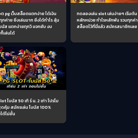
อต pg เว็บสล็อตแตกง่าย ได้เงิน
ทดลองเล่น slot เล่นง่ายๆ เริ่มต้น
ทุกค่าย ยิ่งเล่นมาก ยิ่งได้กำไร ลุ้น
หลักหน่วย กำไรหลักพัน รวมทุกค่
โบนัส แตกง่ายทุกวิ แจกยับ งบ
สล็อตไว้ที่นี่แล้ว สมัครสมาชิกเลย 
ก็เล่นได้
lot โบนัส 50 เทิ ร์ น. 2 เท่า โปรโม
สุดคุ้ม สมัครเล่น โบนัส 100%
ด้ไม่อั้น