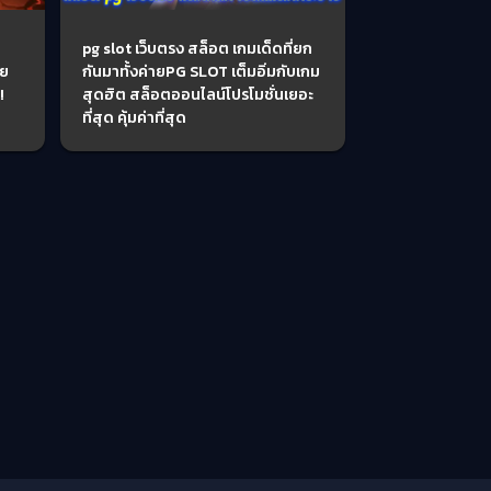
pg slot เว็บตรง สล็อต เกมเด็ดที่ยก
าย
กันมาทั้งค่ายPG SLOT เต็มอิ่มกับเกม
!
สุดฮิต สล็อตออนไลน์โปรโมชั่นเยอะ
ที่สุด คุ้มค่าที่สุด