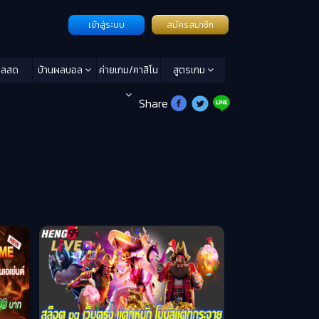
เข้าสู่ระบบ
สมัครสมาชิก
อลสด
บ้านผลบอล
ค่ายเกม/คาสิโน
สูตรเกม
Share