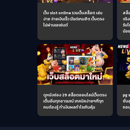
เว็บ slot online รวมเว็บสล็อต เล่น
สล็
ง่าย จ่ายเงินเร็ว มีแต่เกมฮิต เว็บตรง
จริง
ไม่ผ่านเอเย่นต์
รับ
น้อย
ดูหนังช่อง 29 สล็อตออนไลน์เว็บตรง
pg s
เต็มอิ่มทุกอารมณ์ เทคนิคง่ายๆที่ทุก
ชั่น
คนต้องรู้ ทำเงินผลกำไรเกินคุ้ม
ถอนไ