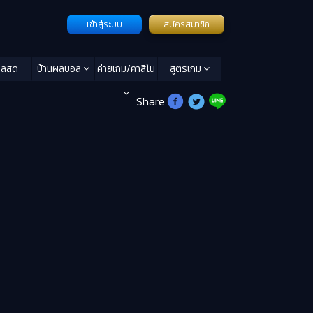
เข้าสู่ระบบ
สมัครสมาชิก
อลสด
บ้านผลบอล
ค่ายเกม/คาสิโน
สูตรเกม
Share