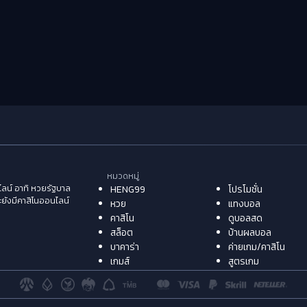
หมวดหมู่
ลน์ อาทิ หวยรัฐบาล
HENG99
โปรโมชั่น
ะยังมีคาสิโนออนไลน์
หวย
แทงบอล
คาสิโน
ดูบอลสด
สล็อต
บ้านผลบอล
บาคาร่า
ค่ายเกม/คาสิโน
เกมส์
สูตรเกม