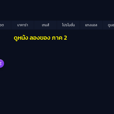
็อต
บาคาร่า
เกมส์
โปรโมชั่น
แทงบอล
ดูบ
ดูหนัง ลองของ ภาค 2
รี