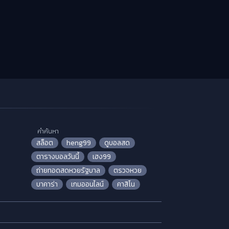
คำค้นหา
สล็อต
heng99
ดูบอลสด
ตารางบอลวันนี้
เฮง99
ถ่ายทอดสดหวยรัฐบาล
ตรวจหวย
บาคาร่า
เกมออนไลน์
คาสิโน