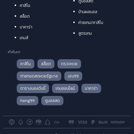
ดูบอลสด
คาสิโน
บ้านผลบอล
สล็อต
ค่ายเกม/คาสิโน
บาคาร่า
สูตรเกม
เกมส์
คำค้นหา
คาสิโน
สล็อต
ตรวจหวย
ถ่ายทอดสดหวยรัฐบาล
เฮง99
ตารางบอลวันนี้
เกมออนไลน์
บาคาร่า
heng99
ดูบอลสด