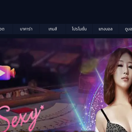
็อต
บาคาร่า
เกมส์
โปรโมชั่น
แทงบอล
ดูบ