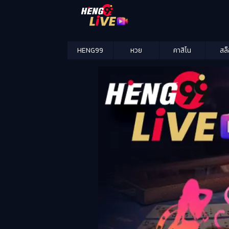
HENG99
หวย
คาสิโน
สล