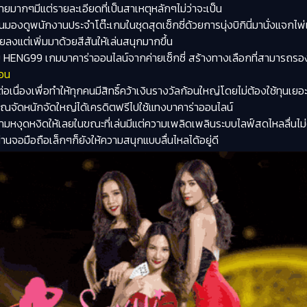
ยมากๆมีแต่รายละเอียดที่เป็นสาเหตุหลักๆไม่ว่าจะเป็น
ันมองดูพนักงานประจำโต๊ะเกมในชุดสุดเซ็กซี่ด้วยการนุ่งบิกินี่มานั่งแ
งแต่เพิ่มมาด้วยสีสันให้เล่นสนุกมากขึ้น
ับ HENG99 เกมบาคาร่าออนไลน์จากค่ายเซ็กซี่ สร้างทางเลือกที่สามารถรอง
่อน
นื่องเพื่อทำให้ทุกคนมีสิทธิ์คว้าเงินรางวัลก้อนใหญ่โดยไม่ต้องใช้ทุนเย
ห้คุณจัดหนักจัดใหญ่ได้เครดิตฟรีไปใช้แทงบาคาร่าออนไลน์
งความหงุดหงิดให้เลยในขณะที่เล่นมีแต่ความเพลิดเพลินระบบไลฟ์สดไหลลื่นไ
นจอมือถือเล็กๆก็ยังให้ความสนุกแบบลื่นไหลได้อยู่ดี