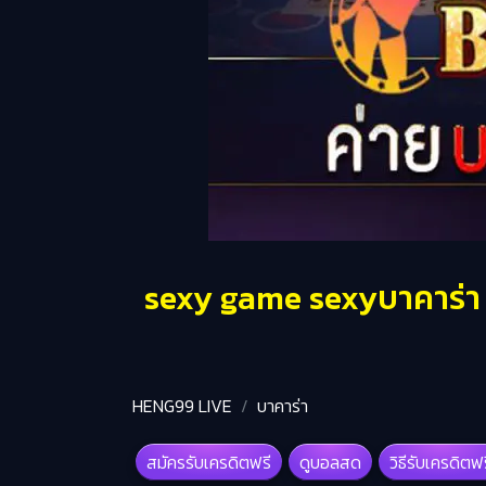
sexy game sexyบาคาร่า แ
HENG99 LIVE
บาคาร่า
สมัครรับเครดิตฟรี
ดูบอลสด
วิธีรับเครดิตฟ