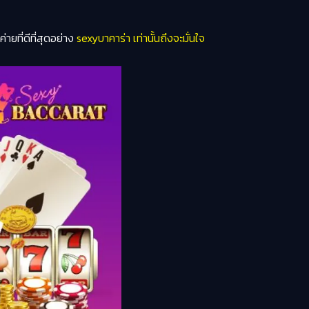
ายที่ดีที่สุดอย่าง
sexyบาคาร่า เท่านั้นถึงจะมั่นใจ