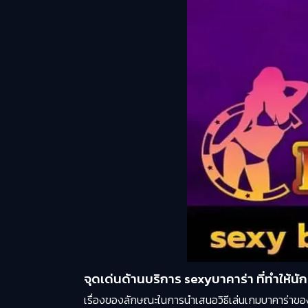
จุดเด่นด้านบริการ sexyบาคาร่า ที่ทำให้น
เรื่องของลักษณะในการนำเสนอวิธีเล่นเกมบาคาร่าของค่าย