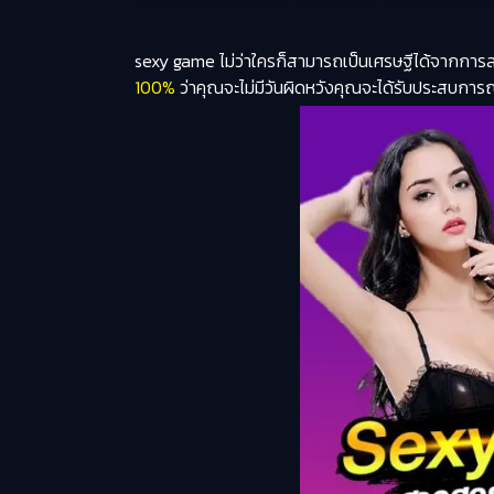
sexy game ไม่ว่าใครก็สามารถเป็นเศรษฐีได้จากการลงทุ
100%
ว่าคุณจะไม่มีวันผิดหวังคุณจะได้รับประสบการ