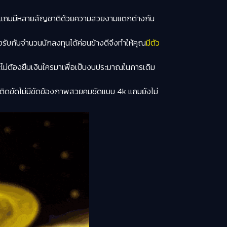
จกไพ่แถมมีหลายสัญชาติด้วยความสวยงามแตกต่างกัน
รับกับจำนวนนักลงทุนได้ค่อนข้างดีจึงทำให้คุณ
มีตัว
อะไม่ต้องยืมเงินใครมาเพื่อเป็นงบประมาณในการเดิม
ม่ติดขัดไม่มีขัดข้องภาพสวยคมชัดแบบ 4k แถมยังไม่