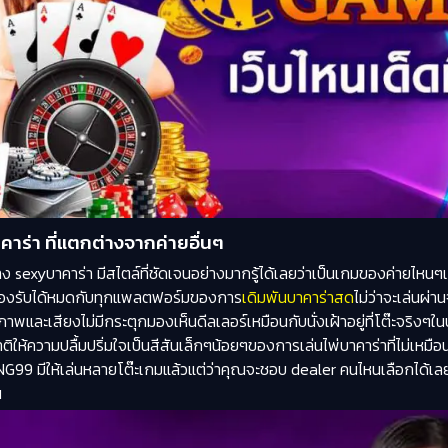
ร่า ที่แตกต่างจากค่ายอื่นๆ
าง sexyบาคาร่า มีสไตล์ที่ชัดเจนอย่างมากรู้ได้เลยว่าเป็นเกมของค่ายไห
จะรองรับได้หมดกับทุกแพลตฟอร์มของการ
เดิมพันบาคาร่าสด
ไม่ว่าจะเล่นผ่
าพและเสียงไม่มีกระตุกมองเห็นดีลเลอร์เหมือนกับนั่งเฝ้าอยู่ที่โต๊ะจริง
ิให้ความปลื้มปริ่มใจเป็นสีสันเล็กๆน้อยๆของการเล่นไพ่บาคาร่าที่ไม่เหมือนใค
99 มีให้เล่นหลายโต๊ะเกมแล้วแต่ว่าคุณจะชอบ dealer คนไหนเลือกได้เลยร
น