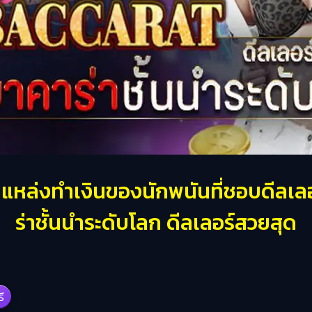
หล่งทำเงินของนักพนันที่ชอบดีลเลอ
ร่าชั้นนำระดับโลก ดีลเลอร์สวยสุด
รี