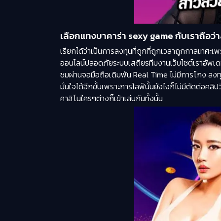
เลือกแทงบาคาร่า sexy game กับเราถือว่าลง
เรียกได้ว่าเป็นการลงทุนที่ถูกที่ถูกเวลาถูกกาลเทศะเพ
ออนไลน์ปลอดภัยระบบเสถียรทีมงานเว็บไซต์เราอัพเด
ชมผ่านจอมือถือเดิมพัน Real Time ไม่มีการโกง ลงทุ
มั่นใจได้อีกขั้นเพราะการไลฟ์นั้นยังไงก็ไม่มีตัดต่อคลิ
คาสิโนใครๆต่างก็เข้าเล่นกันทั้งนั้น