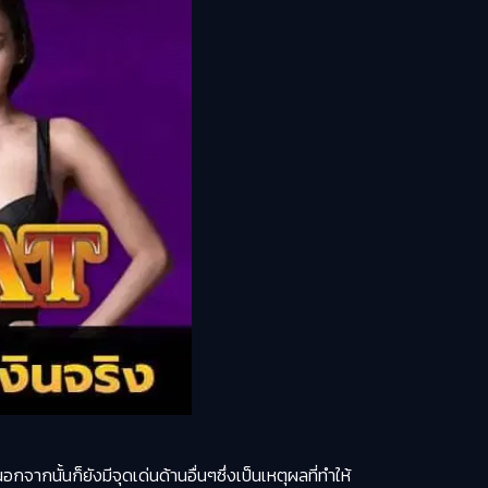
ากนั้นก็ยังมีจุดเด่นด้านอื่นๆซึ่งเป็นเหตุผลที่ทำให้