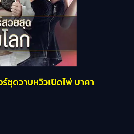
ร์ชุดวาบหวิวเปิดไพ่ บาคา