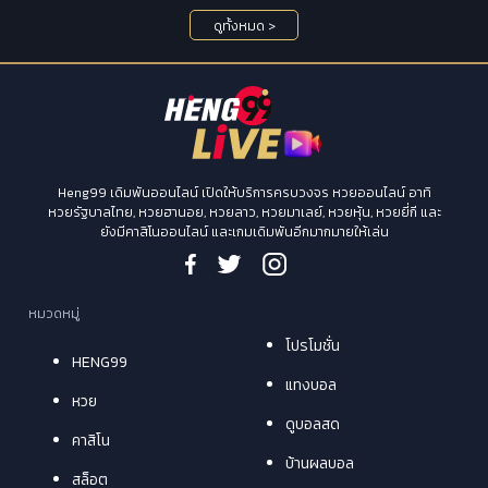
ดูทั้งหมด >
Heng99 เดิมพันออนไลน์ เปิดให้บริการครบวงจร หวยออนไลน์ อาทิ
หวยรัฐบาลไทย, หวยฮานอย, หวยลาว, หวยมาเลย์, หวยหุ้น, หวยยี่กี และ
ยังมีคาสิโนออนไลน์ และเกมเดิมพันอีกมากมายให้เล่น
หมวดหมู่
โปรโมชั่น
HENG99
แทงบอล
หวย
ดูบอลสด
คาสิโน
บ้านผลบอล
สล็อต