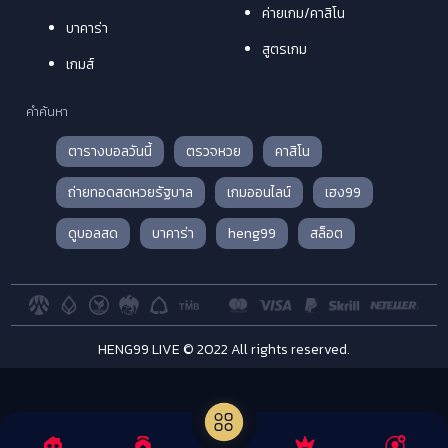
ค่ายเกม/คาสิโน
บาคาร่า
สูตรเกม
เกมส์
คำค้นหา
ตารางบอลวันนี้
ตรวจหวย
คาสิโน
ถ่ายทอดสดหวยรัฐบาล
เกมออนไลน์
เฮง99
ดูบอลสด
บาคาร่า
heng99
สล็อต
HENG99 LIVE © 2022 All rights reserved.