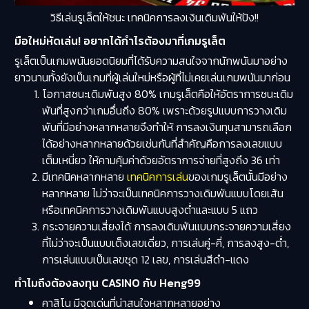
วิธีเล่นรูเล็ตให้ชนะ เทคนิคการลงเงินเดิมพันให้ปัง!!
มือใหม่หัดเล่น! อยากได้กำไรต้องมาที่เกมรูเล็ต
รูเล็ตเป็นเกมพนันยอดนิยมที่ได้รับความสนใจจากนักพนันมาอย่าง
ยาวนานทั้งยังเป็นเกมที่ผู้เล่นใหม่หรือผู้ที่ไม่เคยเล่นเกมพนันมาก่อน
โอกาสชนะเดิมพันสูง 80% เกมรูเล็ตคือให้อัตราการชนะเดิม
พันที่สูงกว่าเกมอื่นถึง 80% เพราะด้วยรูปแบบการวางเดิม
พันที่มีอย่างหลากหลายจึงทำให้ การลงเงินทุนสามารถเลือก
ได้อย่างหลากหลายด้วยเช่นกันที่สำคัญคือการลงเลขแบบ
เต็มเหนี่ยว ให้คามคุ้มค่าด้วยอัตราการจ่ายที่สูงถึง 36 เท่า
มีเทคนิคหลากหลาย
เทคนิคการเล่น
ของเกมรูเล็ตนั้นมีอย่าง
หลากหลาย ไม่ว่าจะเป็นเทคนิคการวางเดิมพันแบบโดยเส้น
หรือเทคนิคการวางเดิมพันแบบสูงต่ำและแบบ 5 แถว
กระจายความเสี่ยงได้ การลงเดิมพันแบบกระจายความเสี่ยง
ที่ไม่ว่าจะเป็นแบบเต็งเลขเดี่ยว, การเล่นคู่-คี่, การลงสูง-ต่ำ,
การเล่นแบบเป็นเลขชุด 12 เลข, การเล่นสีดำ-แดง
ทำไมถึงต้องลงทุน CASINO กับ Heng99
คาสิโน มีจุดเด่นที่น่าสนใจหลากหลายอย่าง