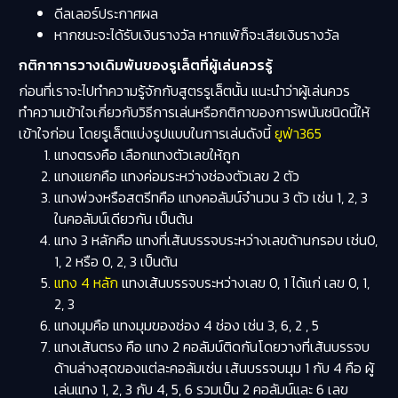
ดีลเลอร์ประกาศผล
หากชนะจะได้รับเงินรางวัล หากแพ้ก็จะเสียเงินรางวัล
กติกาการวางเดิมพันของรูเล็ตที่ผู้เล่นควรรู้
ก่อนที่เราจะไปทำความรู้จักกับสูตรรูเล็ตนั้น แนะนำว่าผู้เล่นควร
ทำความเข้าใจเกี่ยวกับวิธีการเล่นหรือกติกาของการพนันชนิดนี้ให้
เข้าใจก่อน โดยรูเล็ตแบ่งรูปแบบในการเล่นดังนี้
ยูฟ่า365
แทงตรงคือ เลือกแทงตัวเลขให้ถูก
แทงแยกคือ แทงค่อมระหว่างช่องตัวเลข 2 ตัว
แทงพ่วงหรือสตรีทคือ แทงคอลัมน์จำนวน 3 ตัว เช่น 1, 2, 3
ในคอลัมน์เดียวกัน เป็นต้น
แทง 3 หลักคือ แทงที่เส้นบรรจบระหว่างเลขด้านกรอบ เช่น0,
1, 2 หรือ 0, 2, 3 เป็นต้น
แทง 4 หลัก
แทงเส้นบรรจบระหว่างเลข 0, 1 ได้แก่ เลข 0, 1,
2, 3
แทงมุมคือ แทงมุมของช่อง 4 ช่อง เช่น 3, 6, 2 , 5
แทงเส้นตรง คือ แทง 2 คอลัมน์ติดกันโดยวางที่เส้นบรรจบ
ด้านล่างสุดของแต่ละคอลัมเช่น เส้นบรรจบมุม 1 กับ 4 คือ ผู้
เล่นแทง 1, 2, 3 กับ 4, 5, 6 รวมเป็น 2 คอลัมน์และ 6 เลข