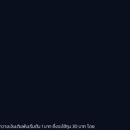
วางเงินเดิมพันเริ่มต้น 1 บาท ซึ่งจะใช้ทุน 30 บาท โดย