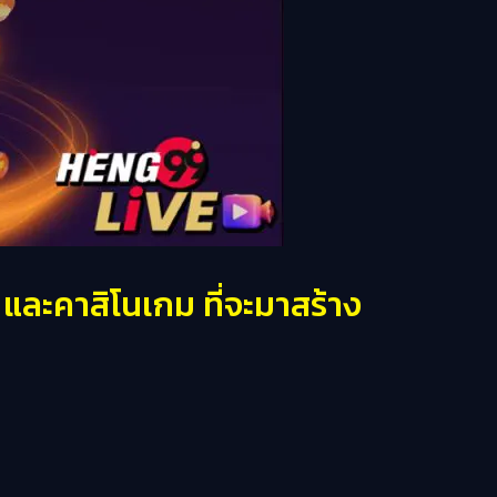
และคาสิโนเกม ที่จะมาสร้าง