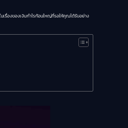
ในเรื่องของเงินกำไรก้อนใหญ่ที่รอให้คุณได้รับอย่าง