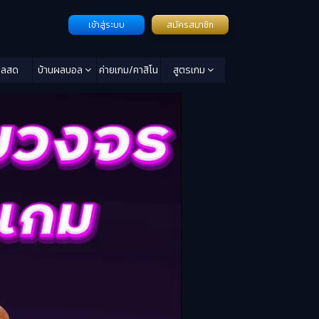
เข้าสู่ระบบ
สมัครสมาชิก
อลสด
บ้านผลบอล
ค่ายเกม/คาสิโน
สูตรเกม