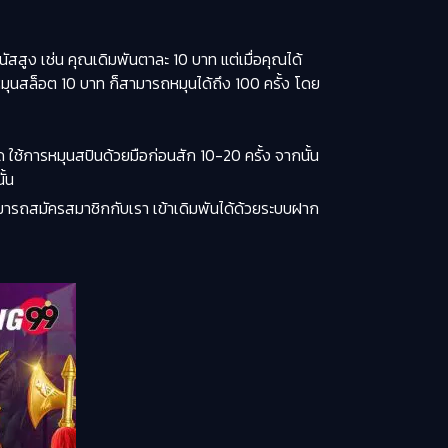
ัสสูง เช่น คุณเดิมพันตาละ 10 บาท แต่เมื่อคุณได้
มุนสล็อต 10 บาท ก็สามารถหมุนได้ถึง 100 ครั้ง โดย
สุด ใช้การหมุนสปินด้วยมือก่อนสัก 10-20 ครั้ง จากนั้น
ั้น
ามารถสมัครสมาชิกกับเรา เข้าเดิมพันได้ด้วยระบบฝาก