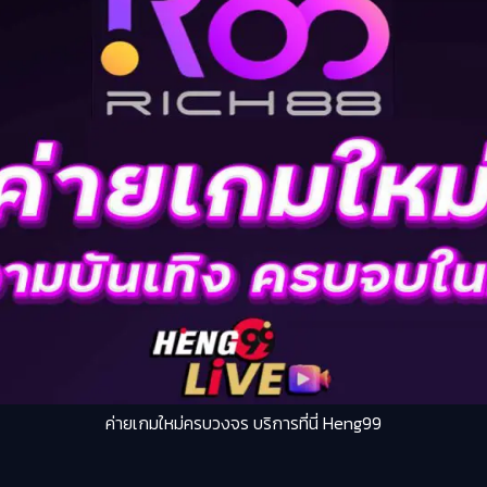
ค่ายเกมใหม่ครบวงจร บริการที่นี่ Heng99