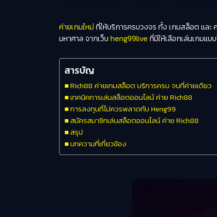
ค่ายเกมใหม่
ที่ให้บริการครบวงจร ทั้ง เกมสล็อต และ ค
มหาศาล จากเว็บ
heng99live
ที่มีให้เลือกเล่นเกมแบบไ
สารบัญ
Rich88 ค่ายเกมสล็อต บริการครบ จบที่ค่ายเดียว
เทคนิคการเล่นสล็อตออนไลน์ ค่าย Rich88
การลงทุนที่ไม่ควรพลาดกับ Heng99
สมัครสมาชิกเล่นสล็อตออนไลน์ ค่าย Rich88
สรุป
บทความที่เกี่ยวข้อง