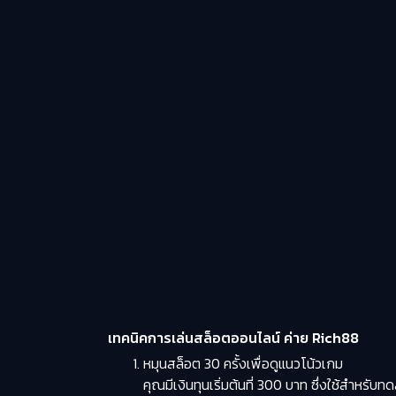
เทคนิคการเล่นสล็อตออนไลน์ ค่าย Rich88
หมุนสล็อต 30 ครั้งเพื่อดูแนวโน้วเกม
คุณมีเงินทุนเริ่มต้นที่ 300 บาท ซึ่งใช้สำหรั