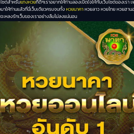
ไซต์สำหรับ
แทงหวย
ที่ดีๆเราอยากให้ท่านลองเปิดใจให้กับเว็บไซต์ของเรา เ
าให้ท่านแล้วที่นี่เว็บเดียวครบจบทั้ง
หวยนาคา
หวยลาว หวยไทย หวยฮานอย หว
่านจะหลงรักเว็บของเราอย่างลืมไม่ลงแน่นอน