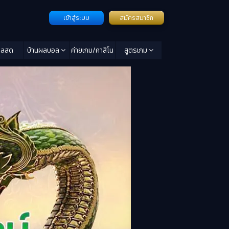
เข้าสู่ระบบ
สมัครสมาชิก
อลสด
บ้านผลบอล
ค่ายเกม/คาสิโน
สูตรเกม