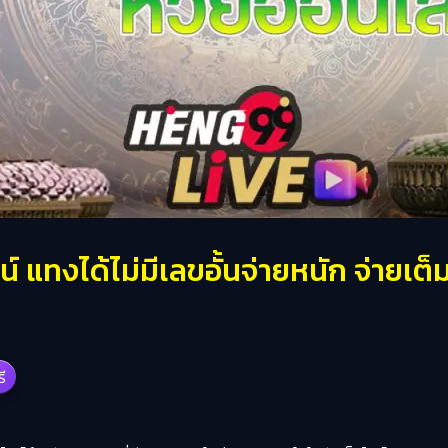
แทงได้ไม่มีเลขอั้นจ่ายหนัก จ่ายเต็
รี