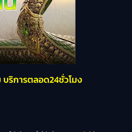
ม บริการตลอด24ชั่วโมง