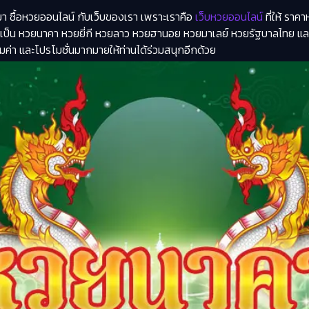
มา
ซื้อหวยออนไลน์
กับเว็บของเรา เพราะเราคือ
เว็บหวยออนไลน์
ที่ให้
ราคา
ะเป็น
หวยนาคา
หวยยี่กี หวยลาว หวยฮานอย หวยมาเลย์ หวยรัฐบาลไทย
และ
้มค่า และโปรโมชั่นมากมายให้ท่านได้ร่วมสนุกอีกด้วย