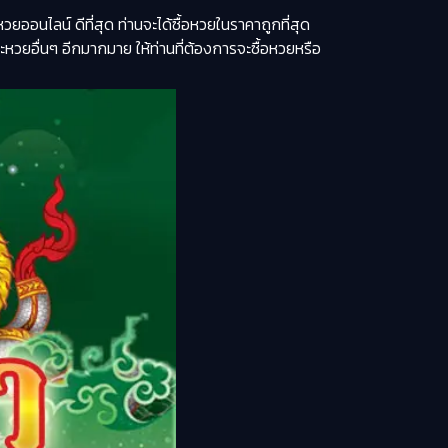
หวยออนไลน์
ดีที่สุด ท่านจะได้ซื้อหวยในราคาถูกที่สุด
หวยอื่นๆ อีกมากมาย ให้ท่านที่ต้องการจะซื้อหวยหรือ