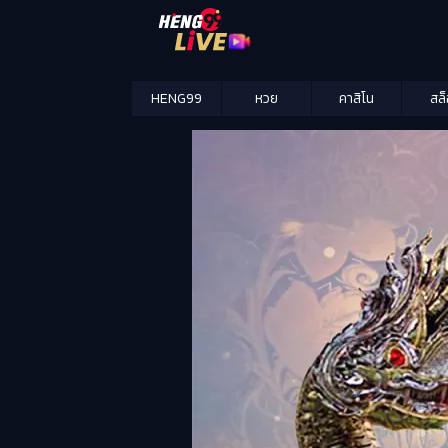
HENG99
หวย
คาสิโน
สล