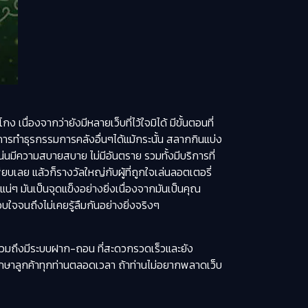
นื่องจากว่ายังมีหลายเว็บที่ไว้ใจมิได้ มีขั้นตอนที่
ารทำธุรกรรมการคลังอื่นๆได้แม้กระนั้น สลากกินแบ่ง
่นมีความสบายสบาย ไม่มีอันตราย รวมทั้งมีบริการที่
ียบเลย แล้วก็รางวัลใหญ่กับผู้ที่ถูกใจเล่นลอตเตอรี่
น่ๆ มันเป็นจุดแข็งอย่างยิ่งเนื่องจากมันเป็นคุณ
บใจจนถึงไม่เคยรู้ลืมกันอย่างยิ่งจริงๆ
มัย รวมถึงมีระบบฝาก-ถอน ที่สะดวกรวดเร็วและยัง
ึกษาลูกค้าทุกท่านตลอดเวลา ถ้าท่านไม่อยากพลาดเว็บ