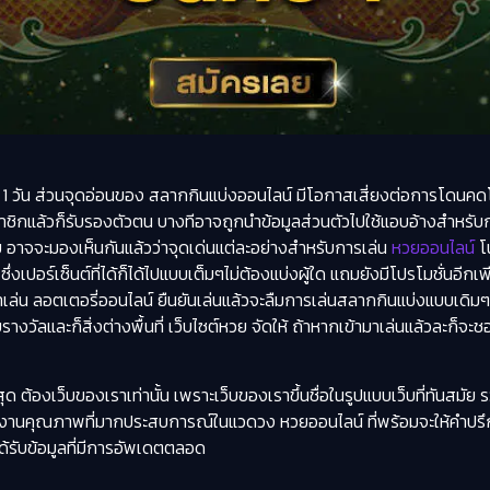
ร 1 วัน ส่วนจุดอ่อนของ สลากกินแบ่งออนไลน์ มีโอกาสเสี่ยงต่อการโดนคดโกง เ
ชิกแล้วก็รับรองตัวตน บางทีอาจถูกนำข้อมูลส่วนตัวไปใช้แอบอ้างสำหรับก
ย อาจจะมองเห็นกันแล้วว่าจุดเด่นแต่ละอย่างสำหรับการเล่น
หวยออนไลน์
โน
งเปอร์เซ็นต์ที่ได้ก็ได้ไปแบบเต็มๆไม่ต้องแบ่งผู้ใด แถมยังมีโปรโมชั่นอีกเพ
มาเล่น ลอตเตอรี่ออนไลน์ ยืนยันเล่นแล้วจะลืมการเล่นสลากกินแบ่งแบบเดิมๆแ
างวัลและก็สิ่งต่างพื้นที่
เว็บไซต์หวย
จัดให้ ถ้าหากเข้ามาเล่นแล้วละก็จะชอ
ที่สุด ต้องเว็บของเราเท่านั้น เพราะเว็บของเราขึ้นชื่อในรูปแบบเว็บที่ทันส
ทีมงานคุณภาพที่มากประสบการณ์ในแวดวง
หวยออนไลน์
ที่พร้อมจะให้คำปร
ด้รับข้อมูลที่มีการอัพเดตตลอด