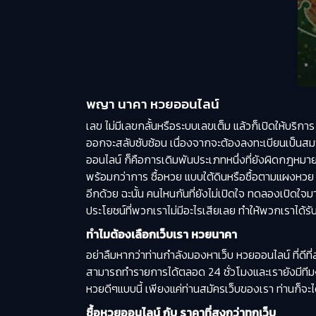
พญา นาคา หวยออนไลน์
เลข ไม่มีเลขกลั้นหรือระบบเลขเต็ม แล้วก็เปิดให้บริกา
ออกจะสลับซับซ้อน เนื่องจากจะต้องลงทะเบียนเป็นสมา
ออนไลน์ ก็คือการเดิมพันประเภทหนึ่งที่ยังผิดกฎหมา
พร้อมกว่าการ
ซื้อหวย
แบบใต้ดินหรือซื้อตามแผงหวย ซึ่
อีกด้วย ฉะนั้น คนไหนกันที่ยังไม่เปิดใจ ทดลองเปิดใจ
ประโยชน์ที่พวกเราไม่มีอะไรเสียเลย ทำให้พวกเราได้รับร
ทำไมต้องเลือกเว็บเรา หวยนาคา
อย่าลืมหากว่าท่านกำลังมองหาเว็บ
หวยออนไลน์
ที่ดี
สามารถทำรายการได้ตลอด 24 ชั่วโมงและเรายังมี
หวยดีๆแบบนี้ เพียงแค่ท่านสมัครเว็บของเรา ท่านก็จะไ
ซื้อหวยออนไลน์ กับ ราคาที่สูงกว่าทุกเว็บ