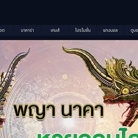
็อต
บาคาร่า
เกมส์
โปรโมชั่น
แทงบอล
ดูบ