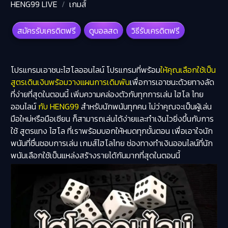
HENG99 LIVE
เกมส์
สมัครรับเครดิตฟรี
ดูบอลสด
วิธีรับเครดิตฟรี
โปรแกรมเอาชนะไฮโลออนไลน์ โปรแกรมที่พร้อม
ให้คุณเลือกใช้เป็น
สูตรเดินเงินพร้อมวางแผนการเดิมพัน
เพื่อการเอาชนะด้วยทางลัด
ที่ง่ายที่สุดในตอนนี้ เพิ่มความคล่องตัวกับทุกการเล่น ไฮโล ไทย
ออนไลน์
กับ HENG99
สำหรับนักพนันทุกคน ไม่ว่าคุณจะเป็นผู้เล่น
มือใหม่หรือมือเซียน ก็สามารถเล่นได้ง่ายและทำเงินไวยิ่งขึ้นกับการ
ใช้ สูตรแทง ไฮโล ที่เราพร้อมบอกให้หมดทุกขั้นตอน เพื่อเอาใจนัก
พนันที่ชื่นชอบการเล่น เกมส์ไฮโลไทย ช่องทางทำเงินออนไลน์ที่นัก
พนันเลือกใช้เป็นแหล่งสร้างรายได้กันมากที่สุดในตอนนี้