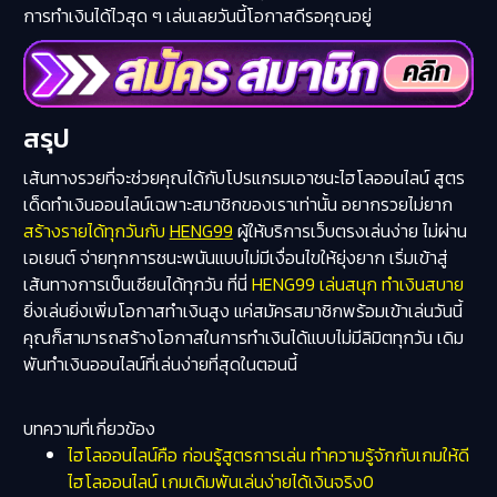
การทำเงินได้ไวสุด ๆ เล่นเลยวันนี้โอกาสดีรอคุณอยู่
สรุป
เส้นทางรวยที่จะช่วยคุณได้กับโปรแกรมเอาชนะไฮโลออนไลน์ สูตร
เด็ดทำเงินออนไลน์เฉพาะสมาชิกของเราเท่านั้น อยากรวยไม่ยาก
สร้างรายได้ทุกวันกับ
HENG99
ผู้ให้บริการเว็บตรงเล่นง่าย ไม่ผ่าน
เอเยนต์ จ่ายทุกการชนะพนันแบบไม่มีเงื่อนไขให้ยุ่งยาก เริ่มเข้าสู่
เส้นทางการเป็นเซียนได้ทุกวัน ที่นี่
HENG99 เล่นสนุก ทำเงินสบาย
ยิ่งเล่นยิ่งเพิ่มโอกาสทำเงินสูง แค่สมัครสมาชิกพร้อมเข้าเล่นวันนี้
คุณก็สามารถสร้างโอกาสในการทำเงินได้แบบไม่มีลิมิตทุกวัน เดิม
พันทำเงินออนไลน์ที่เล่นง่ายที่สุดในตอนนี้
บทความที่เกี่ยวข้อง
ไฮโลออนไลน์คือ ก่อนรู้สูตรการเล่น ทำความรู้จักกับเกมให้ดี
ไฮโลออนไลน์ เกมเดิมพันเล่นง่ายได้เงินจริง0