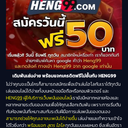
เดิมพันเล่นง่าย พร้อมแจกเครดิตฟรีไม่อั้นกับ
HENG99
ไม่ว่าคุณจะเป็นใครก็สามารถสมัครเพื่อเข้าเล่นไฮโลกับเราได้ทุกวัน
เล่นออนไลน์ได้ง่ายทั้งบนหน้าจอมือถือหรือคอมพิวเตอร์ และ
HENG
99
ผู้ให้บริการเว็บพนันออนไลน์
เรายังมีหลากหลายห้องและ
หลากหลายระดับของเกมเพื่อให้คุณเลือกเดิมพัน เพราะการเริ่มต้น
กับห้องพนันที่เหมาะสมกับระดับฝีมือการเล่นพนันของตนเอง
สามารถช่วยให้คุณเอาชนะพนันได้ง่ายขึ้น
เล่นง่ายและทำความเข้าใจ
ได้ไวยิ่งกว่า
พร้อมแจก
สูตร ไฮโล
ทุกวันแบบเผยหมด ยิ่งเพิ่มอัตรา