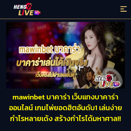
mawinbet บาคาร่า เว็บแทงบาคาร่า
ออนไลน์ เกมไพ่ยอดฮิตอันดับ1 เล่นง่าย
กำไรหลายเด้ง สร้างกำไรได้มหาศาล!!