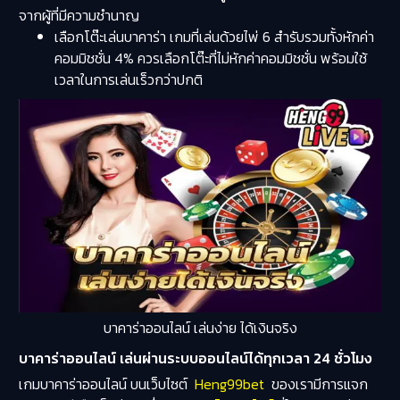
จากผู้ที่มีความชำนาญ
เลือกโต๊ะเล่นบาคาร่า เกมที่เล่นด้วยไพ่ 6 สำรับรวมทั้งหักค่า
คอมมิชชั่น 4% ควรเลือกโต๊ะที่ไม่หักค่าคอมมิชชั่น พร้อมใช้
เวลาในการเล่นเร็วกว่าปกติ
บาคาร่าออนไลน์ เล่นง่าย ได้เงินจริง
บาคาร่าออนไลน์ เล่นผ่านระบบออนไลน์ได้ทุกเวลา 24 ชั่วโมง
เกมบาคาร่าออนไลน์ บนเว็บไซต์
Heng99bet
ของเรามีการแจก