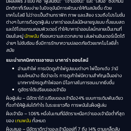
มีผลลัพธ์ 3 แบบ คือ “ผู้เล่นชนะ” “เจ้ามือชนะ” และ “เสมอ” ซึ่งเกมนี้
มีกติกาที่เรียบง่าย ในปัจจุบันมีการพัฒนาให้ทันสมัยขึ้น ด้วย
เทคโนโลยี ไม่ว่าจะเป็นด้านกราฟิก ภาพ และเสียง รวมถึงโปรโมชั่น
ต่างๆ ในการดึงดูดผู้เล่น บาคาร่าออนไลน์มีหลายรูปแบบ ทั้งแบบสด
และใช้โปรแกรมคอมพิวเตอร์ ทำให้บาคาร่าออนไลน์กลายเป็นเกมที่
นิยมในหมู่
นักพนัน
ที่ชอบความสะดวกสบาย เล่นผ่านอินเตอร์เน็ตได้
ง่ายๆ ไม่ซับซ้อน ซึ่งมีการรักษาความปลอดภัยด้วยเทคโนโลยีล้ำ
สมัย
แนะนำเทคนิคการเอาชนะ บาคาร่า ออนไลน์
อ่านเค้าไพ่ การเปิดดูเค้าไพ่รูปแบบต่างๆ ไพ่ป็อกเด้ง ว่ามี
แบบไหนบ้าง ชื่อว่าอะไร การดูเค้าไพ่มีความสำคัญเป็นอย่าง
มากหากใครดูเค้าไพ่ออก มีโอกาสในการชนะมากยิ่งขึ้น
ดูอัตราได้เปรียบของเจ้ามือ
ฝั่งผู้เล่น
– มีอัตราได้ เปรียบของเจ้ามือ24% แบบการเดิมพันเดียว
ที่จะทำให้ผู้เล่นได้กำไร ในระยะยาวคือ การพนันในฝั่งผู้เล่น
ฝั่งเจ้ามือ
– 1.06% หนึ่งในเกมที่มีอัตราเหนือกว่าของเจ้ามือต่ำที่สุด
ของ
เกมพนัน
ทั้งหมด
ฝั่งเสมอ
– มีอัตราดีกว่าของเจ้ามืออยู่ที่ 7 ถึง 14% ตามเคล็ดลับ