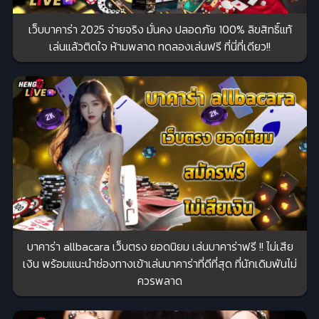
เว็บบาคาร่า 2025 จ่ายจริง มั่นคง ปลอดภัย 100% ลิขสิทธิ์แท้
เล่นแล้วติดใจ ห้ามพลาด ทดลองเล่นฟรี ที่นี่ที่เดียว!!
บาคาร่า allbacara เว็บตรง ยอดนิยม เล่นบาคาร่าฟรี !! ไม่เสีย
เงิน พร้อมแนะนำช่องทางเข้าเล่นบาคาร่าที่ดีที่สุด ที่นักเดิมพันไม่
ควรพลาด