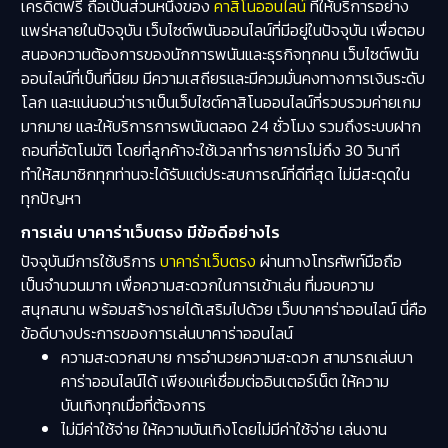
เครดิตฟรี ถือเป็นส่วนหนึ่งของ
คาสิโนออนไลน์
ที่ให้บริการอย่าง
แพร่หลายในปัจจุบัน เว็บไซต์พนันออนไลน์ที่มีอยู่ในปัจจุบัน เพื่อตอบ
สนองความต้องการของนักการพนันและธุรกิจทุกคน เว็บไซต์พนัน
ออนไลน์ที่เป็นที่นิยม มีความเสถียรและมีควมมั่นคงทางการเงินระดับ
โลก และแน่นอนว่าเราเป็นเว็บไซต์คาสิโนออนไลน์ที่รวบรวมค่ายเกม
มากมาย และให้บริการการพนันตลอด 24 ชั่วโมง รวมถึงระบบฝาก
ถอนที่อัตโนมัติ โดยที่ลูกค้าจะใช้เวลาทำรายการไม่ถึง 30 วินาที
ทำให้สมาชิกทุกท่านจะได้รับแต่ประสบการณ์ที่ดีที่สุด ไม่มีสะดุดใน
ทุกปัญหา
การเล่น บาคาร่าเว็บตรง มีข้อดีอย่างไร
ปัจจุบันมีการใช้บริการ
บาคาร่าเว็บตรง
ผ่านทางโทรศัพท์มือถือ
เป็นจำนวนมาก เพื่อความสะดวกในการเข้าเล่น ที่มอบความ
สนุกสนาน พร้อมสร้างรายได้เสริมไปด้วย เว็บบาคาร่าออนไลน์ นี่คือ
ข้อดีบางประการของการเล่นบาคาร่าออนไลน์
ความสะดวกสบาย การอำนวยความสะดวก สามารถเล่นบา
คาร่าออนไลน์ได้ เพียงแค่เชื่อมต่ออินเตอร์เน็ต ให้ความ
บันเทิงทุกเมื่อที่ต้องการ
ไม่มีค่าใช้จ่าย ให้ความบันเทิงโดยไม่มีค่าใช้จ่าย เล่นงาน