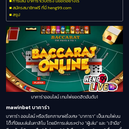
การเล่น บาคาร่าเว็บตรง มีข้อดีอย่างไร
สมัครสมาชิกฟรี ที่นี่ heng99.com
สรุป
บาคาร่าออนไลน์ เกมไพ่ยอดฮิตอันดับ1
mawinbet บาคาร่า
บาคาร่า ออนไลน์ หรือเรียกภาษาฝรั่งเศษ “บาการา” เป็นเกมไพ่บน
โต๊ะที่นิยมเล่นในคาสิโน โดยมีการเล่นระหว่าง “ผู้เล่น” และ “เจ้ามือ”