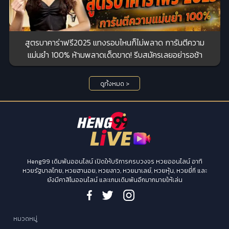
สูตรบาคาร่าฟรี2025 แทงรอบไหนก็ไม่พลาด การันตีความ
แม่นยำ 100% ห้ามพลาดเด็ดขาด! รีบสมัครเลยอย่ารอช้า
ดูทั้งหมด >
Heng99 เดิมพันออนไลน์ เปิดให้บริการครบวงจร หวยออนไลน์ อาทิ
หวยรัฐบาลไทย, หวยฮานอย, หวยลาว, หวยมาเลย์, หวยหุ้น, หวยยี่กี และ
ยังมีคาสิโนออนไลน์ และเกมเดิมพันอีกมากมายให้เล่น
หมวดหมู่