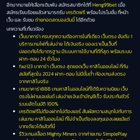
อีกมากมายให้เลือกเดิมพัน สมัครสมาชิกได้ที่
Heng99bet
เมื่อ
สมัครเรียบร้อยแล้วสามารถรับ
เครดิตฟรี
พร้อมโปรโมชั่น ที่หน้า
เว็บ และ รับชม
ถ่ายทอดสดบอลวันนี้
ได้อีกด้วย
บทความที่เกี่ยวข้อง
เว็บบาคาร่า ครบทุกความต้องการในที่เดียว เว็บตรง อันดับ 1
บริการเกมไพ่ที่เล่นง่าย ได้เงินจริง ของเราเป็นเว็บที่
ปลอดภัยได้มาตรฐาน มีระบบการใช้งานที่ดีที่สุด พร้อมระบบ
ฝาก-ถอน 24 ชั่วโมง
faz123 บาคาร่า เว็บตรง สุดยอดเว็บ คาสิโนออนไลน์ ที่ทัน
สมัยที่สุดใน 2024 ฝาก-ถอน ไม่มีขั้นต่ำ ห้องเกมส่งตรง
จากคาสิโนจริง
เกมบาคาร่า888 เกมคาสิโนออนไลน์ที่ได้รับความนิยม เว็บ
ตรงไม่ผ่านเอเย่นต์ เล่นง่ายเงินเข้าบัญชีเร็ว รับประกันชัวร์
ระบบอัตโนมัติ 100%
เครดิตฟรีไม่ต้องฝากไม่ต้องแชร์ สัมผัสความสนุกไปกับการ
เล่นเกม คาสิโนออนไลน์ ที่ไม่จำเป็นต้องลงทุนเองเลยแม้แต่
บาทเดียวได้แล้วที่นี่
รีวิวเกมสล็อต Mighty Miners จากค่ายเกม SimplePlay