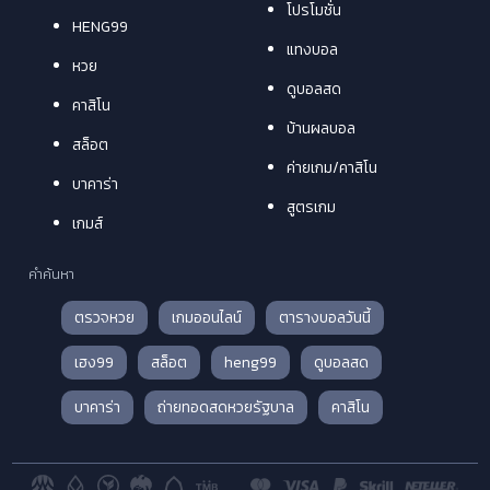
โปรโมชั่น
HENG99
แทงบอล
หวย
ดูบอลสด
คาสิโน
บ้านผลบอล
สล็อต
ค่ายเกม/คาสิโน
บาคาร่า
สูตรเกม
เกมส์
คำค้นหา
ตรวจหวย
เกมออนไลน์
ตารางบอลวันนี้
เฮง99
สล็อต
heng99
ดูบอลสด
บาคาร่า
ถ่ายทอดสดหวยรัฐบาล
คาสิโน