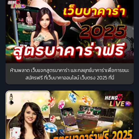
ห้ามพลาด เว็บแจกสูตรบาคาร่า และกลยุทธ์บาคาร่าเพื่อการชนะ
สมัครฟรี ที่เว็บบาคาออนไลน์ เว็บตรง 2025 ที่นี่