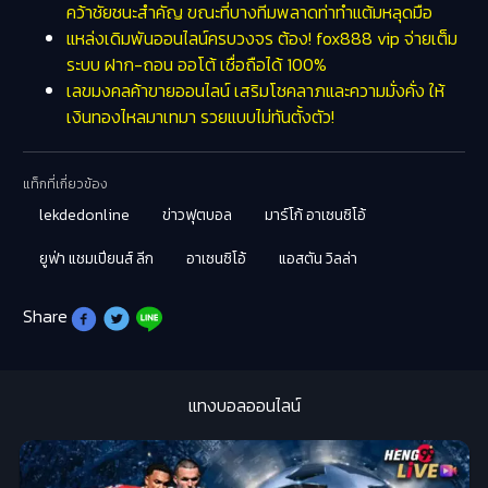
คว้าชัยชนะสำคัญ ขณะที่บางทีมพลาดท่าทำแต้มหลุดมือ
แหล่งเดิมพันออนไลน์ครบวงจร ต้อง! fox888 vip จ่ายเต็ม
ระบบ ฝาก-ถอน ออโต้ เชื่อถือได้ 100%
เลขมงคลค้าขายออนไลน์ เสริมโชคลาภและความมั่งคั่ง ให้
เงินทองไหลมาเทมา รวยแบบไม่ทันตั้งตัว!
แท็กที่เกี่ยวข้อง
lekdedonline
ข่าวฟุตบอล
มาร์โก้ อาเซนซิโอ้
ยูฟ่า แชมเปียนส์ ลีก
อาเซนซิโอ้
แอสตัน วิลล่า
Share
แทงบอลออนไลน์