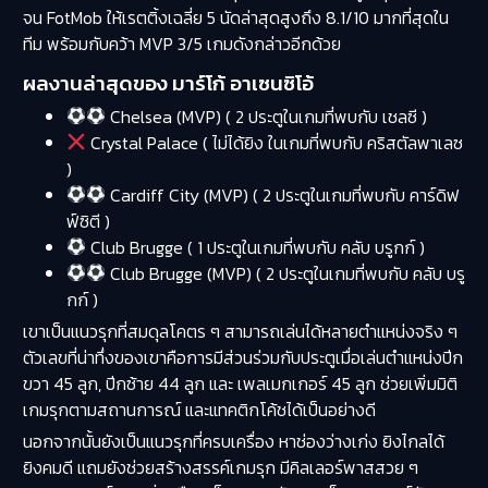
จน FotMob ให้เรตติ้งเฉลี่ย 5 นัดล่าสุดสูงถึง 8.1/10 มากที่สุดใน
ทีม พร้อมกับคว้า MVP 3/5 เกมดังกล่าวอีกด้วย
ผลงานล่าสุดของ มาร์โก้ อาเซนซิโอ้
Chelsea (MVP) ( 2 ประตูในเกมที่พบกับ เชลซี )
Crystal Palace ( ไม่ได้ยิง ในเกมที่พบกับ คริสตัลพาเลซ
)
Cardiff City (MVP) ( 2 ประตูในเกมที่พบกับ คาร์ดิฟ
ฟ์ซิตี )
Club Brugge ( 1 ประตูในเกมที่พบกับ คลับ บรูกก์ )
Club Brugge (MVP) ( 2 ประตูในเกมที่พบกับ คลับ บรู
กก์ )
เขาเป็นแนวรุกที่สมดุลโคตร ๆ สามารถเล่นได้หลายตำแหน่งจริง ๆ
ตัวเลขที่น่าทึ่งของเขาคือการมีส่วนร่วมกับประตูเมื่อเล่นตำแหน่งปีก
ขวา 45 ลูก, ปีกซ้าย 44 ลูก และ เพลเมกเกอร์ 45 ลูก ช่วยเพิ่มมิติ
เกมรุกตามสถานการณ์ และแทคติกโค้ชได้เป็นอย่างดี
นอกจากนั้นยังเป็นแนวรุกที่ครบเครื่อง หาช่องว่างเก่ง ยิงไกลได้
ยิงคมดี แถมยังช่วยสร้างสรรค์เกมรุก มีคิลเลอร์พาสสวย ๆ