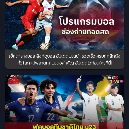
เช็คตารางบอล ลิงก์ดูบอล อัปเดตแม่นยำ รวดเร็ว ครบทุกลีกดัง
ทั่วโลก ไม่พลาดทุกแมตช์สำคัญ อัปเดตไวก่อนใครที่นี่!