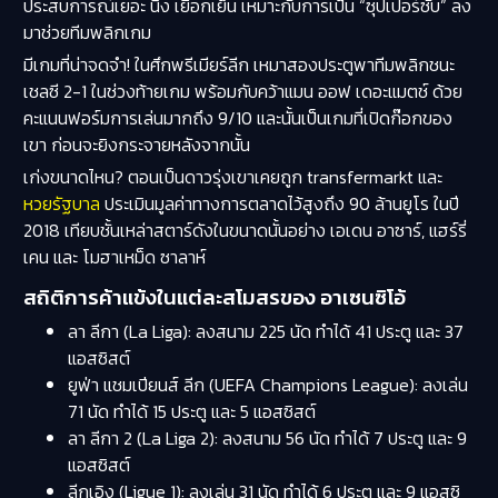
ประสบการณ์เยอะ นิ่ง เยือกเย็น เหมาะกับการเป็น “ซุปเปอร์ซับ” ลง
มาช่วยทีมพลิกเกม
มีเกมที่น่าจดจำ! ในศึกพรีเมียร์ลีก เหมาสองประตูพาทีมพลิกชนะ
เชลซี 2-1 ในช่วงท้ายเกม พร้อมกับคว้าแมน ออฟ เดอะแมตช์ ด้วย
คะแนนฟอร์มการเล่นมากถึง 9/10 และนั้นเป็นเกมที่เปิดก๊อกของ
เขา ก่อนจะยิงกระจายหลังจากนั้น
เก่งขนาดไหน? ตอนเป็นดาวรุ่งเขาเคยถูก transfermarkt และ
หวยรัฐบาล
ประเมินมูลค่าทางการตลาดไว้สูงถึง 90 ล้านยูโร ในปี
2018 เทียบชั้นเหล่าสตาร์ดังในขนาดนั้นอย่าง เอเดน อาซาร์, แฮร์รี่
เคน และ โมฮาเหม็ด ซาลาห์
สถิติการค้าแข้งในแต่ละสโมสรของ อาเซนซิโอ้
ลา ลีกา (La Liga): ลงสนาม 225 นัด ทำได้ 41 ประตู และ 37
แอสซิสต์
ยูฟ่า แชมเปียนส์ ลีก (UEFA Champions League): ลงเล่น
71 นัด ทำได้ 15 ประตู และ 5 แอสซิสต์
ลา ลีกา 2 (La Liga 2): ลงสนาม 56 นัด ทำได้ 7 ประตู และ 9
แอสซิสต์
ลีกเอิง (Ligue 1): ลงเล่น 31 นัด ทำได้ 6 ประตู และ 9 แอสซิ