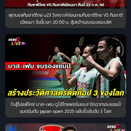
ฟุตบอลทีมชาติไทย u23 วิเคราะห์ก่อนเกมทีมชาติไทย VS ทีมชาติ
เมียนมา วันนี้เวลา 20.00 น. ลุ้น!เข้ารอบรองชนะเลิศ
ใจสู้ไม่แพ้ใคร! บาส-เฟม ดูโอ้ไทยฟอร์มแรง! ปิดฉากรองแชมป์
แบดมินตัน japan open 2025 ขยับรั้งอันดับ 3 โลก