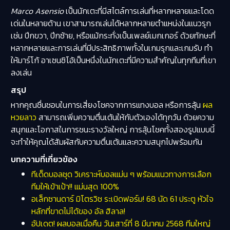
Marco Asensio
เป็นนักเตะที่มีสไตล์การเล่นที่หลากหลายและโดด
เด่นในหลายด้าน เขาสามารถเล่นได้หลากหลายตำแหน่งในแนวรุก
เช่น ปีกขวา, ปีกซ้าย, หรือแม้กระทั่งเป็นเพลย์เมกเกอร์ ด้วยทักษะที่
หลากหลายและการเล่นที่มีประสิทธิภาพทั้งในเกมรุกและเกมรับ ทำ
ให้มาร์โก้ อาเซนซิโอ้เป็นหนึ่งในนักเตะที่มีความสำคัญในทุกทีมที่เขา
ลงเล่น
สรุป
หากคุณชื่นชอบในการเสี่ยงโชคจากการแทงบอล หรือการลุ้น
ผล
หวยลาว
สามารถเพิ่มความตื่นเต้นให้กับตัวเองได้ทุกวัน ด้วยความ
สนุกและโอกาสในการชนะรางวัลใหญ่ การลุ้นโชคทั้งสองรูปแบบนี้
จะทำให้คุณได้สัมผัสกับความตื่นเต้นและความสนุกไปพร้อมกัน
บทความที่เกี่ยวข้อง
ทีเด็ดบอลชุด วิเคราะห์บอลแม่น ๆ พร้อมแนวทางการเลือก
ทีมให้เข้าเป้า!! แม่นสุด 100%
อเล็กซานดาร์ มิโตรวิช ระเบิดฟอร์ม! 68 นัด 61 ประตู หัวใจ
หลักที่ขาดไม่ได้ของ อัล ฮิลาล!
อัปเดต! ผลบอลเมื่อคืน วันเสาร์ที่ 8 มีนาคม 2568 ทีมใหญ่