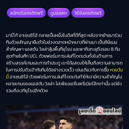
สมัครรับเครดิตฟรี
ดูบอลสด
วิธีรับเครดิตฟรี
มาร์โก้ อาเซนซิโอ้ กลายเป็นหนึ่งในดีลที่ดีที่สุด หลังจากย้ายมาร่วม
ทีมด้วยสัญญายืมตัวในช่วงตลาดหน้าหนาวที่ผ่านมา เป็นคีย์แมน
สำคัญพา
แอสตัน วิลล่า
ลุ้นพื้นที่ยุโรป และพาทีมทะลุถึงรอบ 8 ทีม
สุดท้ายในศึก UCL ด้วยฟอร์มการเล่นที่โดดเด่นทั้งในด้านการ
สร้างสรรค์เกมและการทำประตู เขาได้แสดงให้เห็นถึงความสามารถ
ในการปรับตัวเข้ากับทีมได้อย่างรวดเร็ว เช่นเดียวกับการซื้อ
หวยวัน
นี้
อาเซนซิโอ้ ด้วยฟอร์มการเล่นที่โดดเด่นทำให้เขามีความสำคัญใน
หลายเกมของแอสตัน วิลล่า ไม่เพียงแต่ในพรีเมียร์ลีกเท่านั้น แต่ยัง
รวมถึงเวทียุโรปอีกด้วย