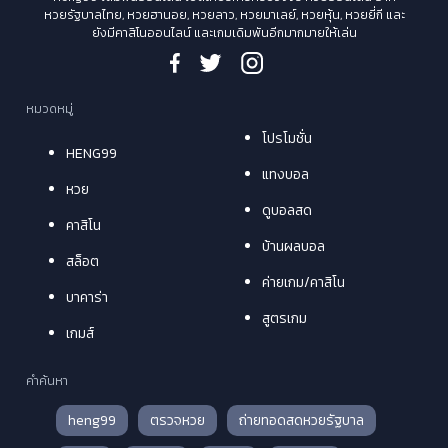
หวยรัฐบาลไทย, หวยฮานอย, หวยลาว, หวยมาเลย์, หวยหุ้น, หวยยี่กี และ
ยังมีคาสิโนออนไลน์ และเกมเดิมพันอีกมากมายให้เล่น
หมวดหมู่
โปรโมชั่น
HENG99
แทงบอล
หวย
ดูบอลสด
คาสิโน
บ้านผลบอล
สล็อต
ค่ายเกม/คาสิโน
บาคาร่า
สูตรเกม
เกมส์
คำค้นหา
heng99
ตรวจหวย
ถ่ายทอดสดหวยรัฐบาล