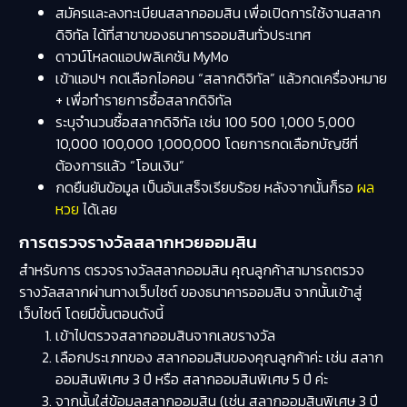
สมัครและลงทะเบียนสลากออมสิน เพื่อเปิดการใช้งานสลาก
ดิจิทัล ได้ที่สาขาของธนาคารออมสินทั่วประเทศ
ดาวน์โหลดแอปพลิเคชัน MyMo
เข้าแอปฯ กดเลือกไอคอน “สลากดิจิทัล” แล้วกดเครื่องหมาย
+ เพื่อทำรายการซื้อสลากดิจิทัล
ระบุจำนวนซื้อสลากดิจิทัล เช่น 100 500 1,000 5,000
10,000 100,000 1,000,000 โดยการกดเลือกบัญชีที่
ต้องการแล้ว “โอนเงิน”
กดยืนยันข้อมูล เป็นอันเสร็จเรียบร้อย หลังจากนั้นก็รอ
ผล
หวย
ได้เลย
การตรวจรางวัลสลากหวยออมสิน
สำหรับการ ตรวจรางวัลสลากออมสิน คุณลูกค้าสามารถตรวจ
รางวัลสลากผ่านทางเว็บไซต์ ของธนาคารออมสิน จากนั้นเข้าสู่
เว็บไซต์ โดยมีขั้นตอนดังนี้
เข้าไปตรวจสลากออมสินจากเลขรางวัล
เลือกประเภทของ สลากออมสินของคุณลูกค้าค่ะ เช่น สลาก
ออมสินพิเศษ 3 ปี หรือ สลากออมสินพิเศษ 5 ปี ค่ะ
จากนั้นใส่ข้อมูลสลากออมสิน (เช่น สลากออมสินพิเศษ 3 ปี