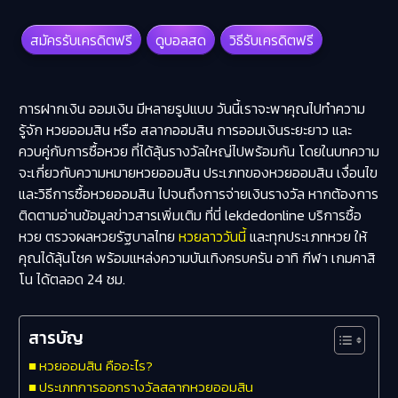
สมัครรับเครดิตฟรี
ดูบอลสด
วิธีรับเครดิตฟรี
การฝากเงิน ออมเงิน มีหลายรูปแบบ วันนี้เราจะพาคุณไปทำความ
รู้จัก หวยออมสิน หรือ
สลากออมสิน
การออมเงินระยะยาว และ
ควบคู่กับการซื้อหวย ที่ได้ลุ้นรางวัลใหญ่ไปพร้อมกัน โดยในบทความ
จะเกี่ยวกับความหมายหวยออมสิน ประเภทของหวยออมสิน เงื่อนไข
และวิธีการซื้อหวยออมสิน ไปจนถึงการจ่ายเงินรางวัล หากต้องการ
ติดตามอ่านข้อมูลข่าวสารเพิ่มเติม ที่นี่ lekdedonline บริการซื้อ
หวย ตรวจผลหวยรัฐบาลไทย
หวยลาววันนี้
และทุกประเภทหวย ให้
คุณได้ลุ้นโชค พร้อมแหล่งความบันเทิงครบครัน อาทิ กีฬา เกมคาสิ
โน ได้ตลอด 24 ชม.
สารบัญ
หวยออมสิน คืออะไร?
ประเภทการออกรางวัลสลากหวยออมสิน