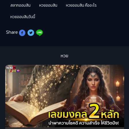
สลากออมสิน
หวยออมสิน
หวยออมสิน คืออะไร
หวยออมสินวันนี้
Share
หวย