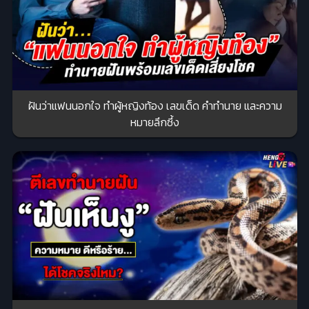
ฝันว่าแฟนนอกใจ ทําผู้หญิงท้อง เลขเด็ด คำทำนาย และความ
หมายลึกซึ้ง