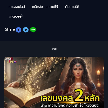
หวยออนไลน์
เคล็ดลับแทงหวยยี่กี
เว็บหวยยี่กี
แทงหวยยี่กี
Share
หวย