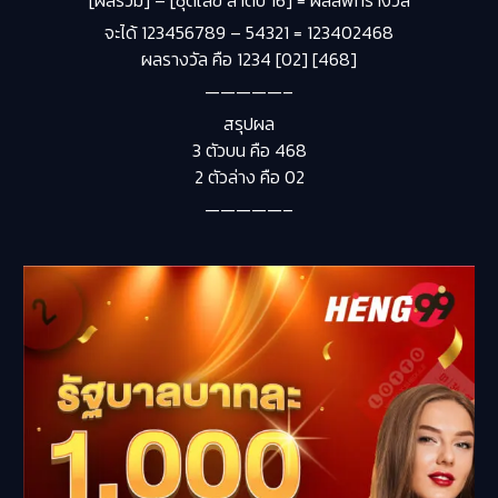
จะได้ 123456789 – 54321 = 123402468
ผลรางวัล คือ 1234 [02] [468]
—————–
สรุปผล
3 ตัวบน คือ 468
2 ตัวล่าง คือ 02
—————–