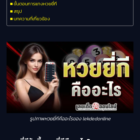
ขั้นตอนการแทงหวยยี่กี
สรุป
บทความที่เกี่ยวข้อง
รูปภาพหวยยี่กีคืออะไรของ lekdedonline