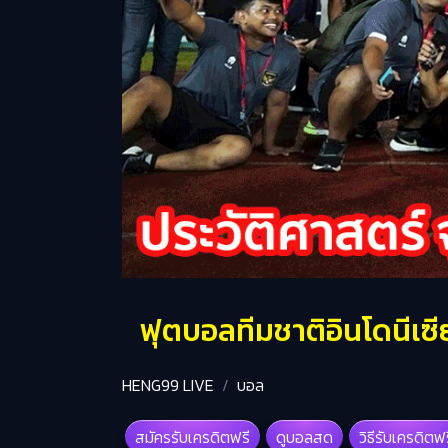
ฟุตบอลทีมชาติอินโดนีเซี
HENG99 LIVE
บอล
สมัครรับเครดิตฟรี
ดูบอลสด
วิธีรับเครดิตฟ