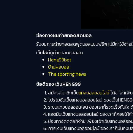
ช่องทางชมถ่ายทอดสดบอล
รับชมการถ่ายทอดสดฟุตบอลแบบฟรีๆ ไม่มีค่าใช้จ่ายใ
เว็บไซต์ดูถ่ายทอดบอลสด
Heng99bet
บ้านผลบอล
The sporting news
ข้อดีของ เว็บHENG99
สมัครสมาชิกเว็บ
แทงบอลออนไลน์
ได้ง่ายๆเพียง
โปรโมชั่นเว็บแทงบอลออนไลน์ ของเว็บHENG9
ระบบแทงบอลออนไลน์ ของเราก็รวดเร็วทันใจ ด้
แอดมินเว็บแทงบอลออนไลน์ ของเราก็คอยให้ค
ช่องทางติดต่อก็ง่าย เพียงเข้าเว็บแทงบอลออ
การเงินเว็บแทงบอลออนไลน์ ของเราก็มั่นคงปลอ