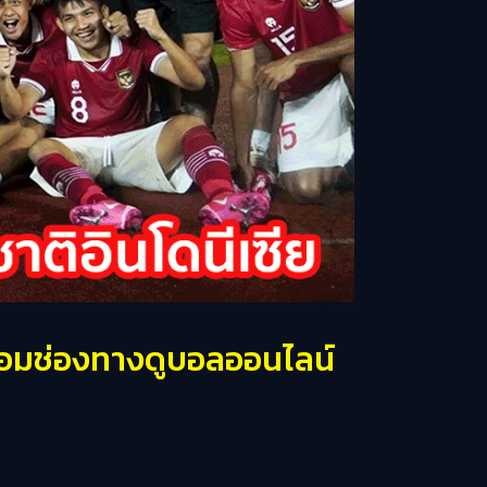
พร้อมช่องทางดูบอลออนไลน์