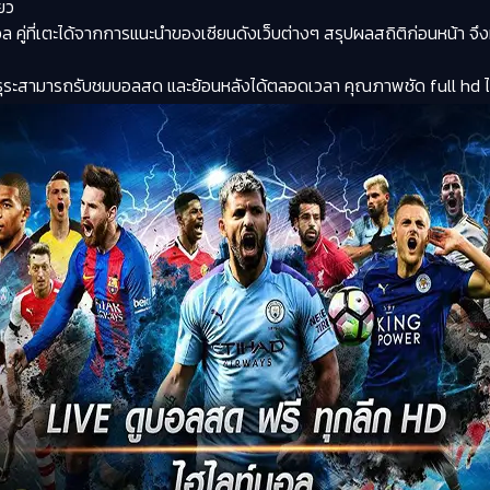
ยว
ู่ที่เตะได้จากการแนะนำของเซียนดังเว็บต่างๆ สรุปผลสถิติก่อนหน้า จึงทำให
นที่ติดธุระสามารถรับชมบอลสด และย้อนหลังได้ตลอดเวลา คุณภาพชัด full hd ไม่