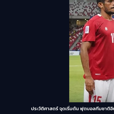
ประวัติศาสตร์ จุดเริ่มต้น ฟุตบอลทีมชาติอิ