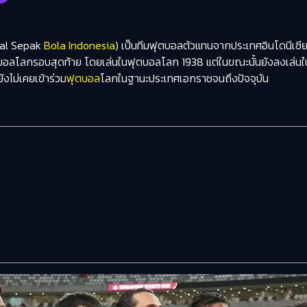
onal Sepak
Bola Indonesia
) เป็นทีมฟุตบอลตัวแทนจากประเทศอินโดนีเ
ุตบอลโลกรอบสุดท้าย โดยเล่นในฟุตบอลโลก 1938 แต่ในขณะนั้นยังลงเล่นในฐ
ังไม่เคยเข้าร่วม
ฟุตบอล
โลกในฐานะประเทศเอกราชจนถึงปัจจุบัน
ย