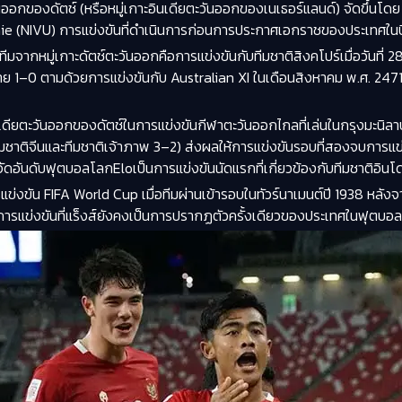
ตะวันออกของดัตช์ (หรือหมู่เกาะอินเดียตะวันออกของเนเธอร์แลนด์) จัดขึ
ie (NIVU) การแข่งขันที่ดำเนินการก่อนการประกาศเอกราชของประเทศในปี
งกับทีมจากหมู่เกาะดัตช์ตะวันออกคือการแข่งขันกับทีมชาติสิงคโปร์เมื่อวันที่
าย 1–0 ตามด้วยการแข่งขันกับ Australian XI ในเดือนสิงหาคม พ.ศ. 2471 
ดียตะวันออกของดัตช์ในการแข่งขันกีฬาตะวันออกไกลที่เล่นในกรุงมะนิลาประ
ติจีนและทีมชาติเจ้าภาพ 3–2) ส่งผลให้การแข่งขันรอบที่สองจบการแข่งขั
จัดอันดับฟุตบอลโลกEloเป็นการแข่งขันนัดแรกที่เกี่ยวข้องกับทีมชาติอินโด
รแข่งขัน FIFA World Cup เมื่อทีมผ่านเข้ารอบในทัวร์นาเมนต์ปี 1938 หลังจ
รแข่งขันที่แร็งส์ยังคงเป็นการปรากฏตัวครั้งเดียวของประเทศในฟุตบอ