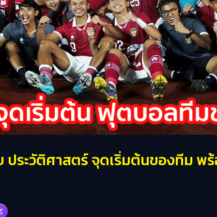
ย ประวัติศาสตร์ จุดเริ่มต้นของทีม 
รี