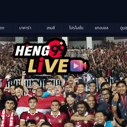
็อต
บาคาร่า
เกมส์
โปรโมชั่น
แทงบอล
ดูบ