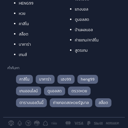
HENG99
แทงบอล
หวย
ดูบอลสด
คาสิโน
บ้านผลบอล
สล็อต
ค่ายเกม/คาสิโน
บาคาร่า
สูตรเกม
เกมส์
คำค้นหา
คาสิโน
บาคาร่า
เฮง99
heng99
เกมออนไลน์
ดูบอลสด
ตรวจหวย
ตารางบอลวันนี้
ถ่ายทอดสดหวยรัฐบาล
สล็อต