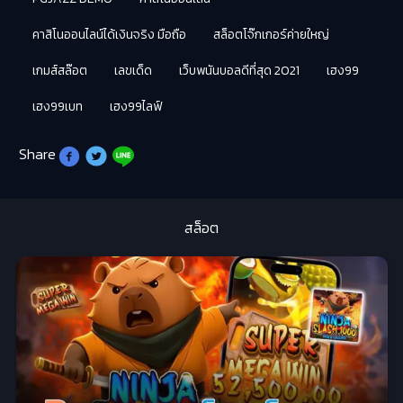
คาสิโนออนไลน์ได้เงินจริง มือถือ
สล็อตโจ๊กเกอร์ค่ายใหญ่
เกมส์สล๊อต
เลขเด็ด
เว็บพนันบอลดีที่สุด 2021
เฮง99
เฮง99เบท
เฮง99ไลฟ์
Share
สล็อต