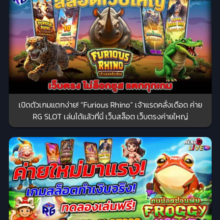
เปิดตัวเกมแตกง่าย! “Furious Rhino” เจ้าแรดคลั่งเดือด ค่าย
RG SLOT เล่นได้แล้วที่นี่ เว็บสล็อต เว็บตรงค่ายใหญ่