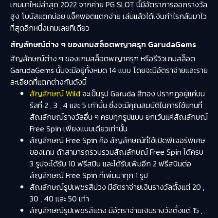
เกมมาใหม่ล่าสุด 2022 จากค่าย PG SLOT นี้มีอัตราการออกรางวัล
สูง โบนัสแตกบ่อย แจ็คพอตแตกง่าย เล่นแล้วได้เงินกำไรกลับมาไว
ที่สุดอีกหนึ่งเกมเลยทีเดียว
สัญลักษณ์ต่าง ๆ ของเกมสล็อตพญาครุฑ GarudaGems
สัญลักษณ์ต่าง ๆ ของเกมสล็อตพญาครุฑ หรือรีวิวเกมสล็อต
GarudaGems นั้นจะมีอยู่ทั้งหมด 14 แบบ โดยจะมีอัตราจ่ายและราย
ละเอียดที่แตกต่างกันดังนี้
สัญลักษณ์ Wild
จะเป็นรูป Garuda สีทอง ปรากฏอยู่แค่บน
รีลที่ 2 , 3 , 4 และ 5 เท่านั้น ซึ่งจะมีคุณสมบัติในการใช้แทนที่
สัญลักษณ์รางวัลอื่น ๆ ครบทุกรูปแบบ ยกเว้นแค่สัญลักษณ์
Free Spin เพียงแบบเดียวเท่านั้น
สัญลักษณ์ Free Spin คือ สัญลักษณ์ที่ใช้เปิดฟีเจอร์พิเศษ
ของเกม ถ้าสามารถรวบรวมสัญลักษณ์ Free Spin ได้ครบ
3 รูปจะได้รับ 10 ฟรีสปิน และได้รับเพิ่มอีก 2 ฟรีสปินต่อ
สัญลักษณ์ Free Spin ที่เพิ่มมาทุก 1 รูป
สัญลักษณ์รูปเพชรสีม่วง มีอัตราจ่ายเงินรางวัลตั้งแต่ 20 ,
30 , 40 และ 50 เท่า
สัญลักษณ์รูปเพชรสีแดง มีอัตราจ่ายเงินรางวัลตั้งแต่ 15 ,