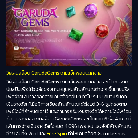
วิธีเล่นสล็อต GarudaGems เกมแจ็คพอตแตกง่าย
วิธีเล่นสล็อต GarudaGems เกมแจ็คพอตแตกง่าย จะเป็นการกด
ปุ่มสปินเพื่อให้วงล้อของเกมหมุนสุ่มสัญลักษณ์ต่าง ๆ ขึ้นมาบนรีล
เพื่อจ่ายเงินรางวัลคล้ายเกมสล็อตอื่น ๆ ทั่วไป ระบบเกมจะเริ่มคิด
เงินรางวัลให้เมื่อมีการเรียงสัญลักษณ์ได้ตั้งแต่ 3-6 รูปตรงตาม
เพย์ไลน์ที่กำหนดเอาไว้ และสามารถรับเงินรางวัลได้หลายไลน์พร้อม
กัน ตารางของเกมสล็อต GarudaGems จะเป็นแบบ 6 รีล 4 แถว มี
เส้นการจ่ายเงินรางวัลทั้งหมด 4,096 เพย์ไลน์ และยังมีสัญลักษณ์
ช่วยเล่นทั้ง Wild และ
Free Spin
ทำให้เกมสล็อต GarudaGems