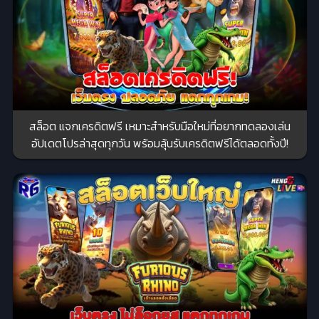
สล็อต แจกเครดิตฟรี เหมาะสำหรับมือใหม่ที่อยากทดลองเล่น
อัปเดตโปรล่าสุดทุกวัน พร้อมลุ้นรับเครดิตฟรีได้ตลอดทั้งปี!