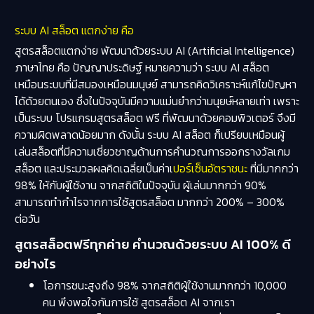
ระบบ AI สล็อต แตกง่าย คือ
สูตรสล็อตแตกง่าย พัฒนาด้วยระบบ AI (Artificial Intelligence)
ภาษาไทย คือ ปัญญาประดิษฐ์ หมายความว่า ระบบ AI สล็อต
เหมือนระบบที่มีสมองเหมือนมนุษย์ สามารถคิดวิเคราะห์แก้ไขปัญหา
ได้ด้วยตนเอง ซึ่งในปัจจุบันมีความแม่นยำกว่ามนุยษ์หลายเท่า เพราะ
เป็นระบบ โปรแกรมสูตรสล็อต ฟรี ที่พัฒนาด้วยคอมพิวเตอร์ จึงมี
ความผิดพลาดน้อยมาก ดังนั้น ระบบ AI สล็อต ก็เปรียบเหมือนผู้
เล่นสล็อตที่มีความเชี่ยวชาญด้านการคำนวณการออกรางวัลเกม
สล็อต และประมวลผลคิดเฉลี่ยเป็นค่าเ
ปอร์เซ็นอัตราชนะ
ที่มีมากกว่า
98% ให้กับผู้ใช้งาน จากสถิติในปัจจุบัน ผู้เล่นมากกว่า 90%
สามารถทำกำไรจากการใช้สูตรสล็อต มากกว่า 200% – 300%
ต่อวัน
สูตรสล็อตฟรีทุกค่าย คำนวณด้วยระบบ AI 100% ดี
อย่างไร
โอการชนะสูงถึง 98% จากสถิติผู้ใช้งานมากกว่า 10,000
คน พึงพอใจกันการใช้ สูตรสล็อต AI จากเรา