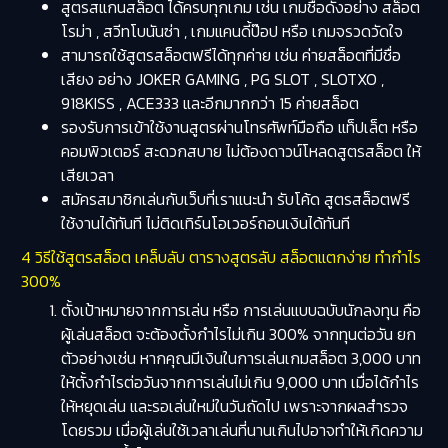
สูตรสแกนสล็อต ได้ครบทุกเกม เช่น เกมชื่อดังอย่าง สล็อต
โรม่า , สวีทโบนันซ่า , เกมแคนดี้ป๊อป หรือ เกมจรวดวัดใจ
สามารถใช้สูตรสล็อตฟรีได้ทุกค่าย เช่น ค่ายสล็อตที่มีชื่อ
เสียง อย่าง JOKER GAMING , PG SLOT , SLOTXO ,
918KISS , ACE333 และอีกมากกว่า 15 ค่ายสล็อต
รองรับการเข้าใช้งานสูตรผ่านโทรศัพท์มือถือ แท็ปเล็ต หรือ
คอมพิวเตอร์ สะดวกสบาย ไม่ต้องดาวน์โหลดสูตรสล็อต ให้
เสียเวลา
สมัครสมาชิกเล่นกับเว็บที่เราแนะนำ รับโค้ด สูตรสล็อตฟรี
ใช้งานได้ทันที ไม่ติดเทิร์นโอเวอร์ถอนเงินได้ทันที
4 วิธีใช้สูตรสล็อต เคล็บลับ ตารางสูตรลับ สล็อตแตกง่าย ทำกำไร
300%
ตั้งเป้าหมายจากการเล่น หรือ การเล่นแบบฉบับนักลงทุน คือ
ผู้เล่นสล็อต จะต้องตั้งกำไรไม่เกิน 300% จากทุนต่อวัน ยก
ตัวอย่างเช่น หากคุณมีเงินในการเล่นเกมสล็อต 3,000 บาท
ให้ตั้งกำไรต่อวันจากการเล่นไม่เกิน 9,000 บาท เมื่อได้กำไร
ให้หยุดเล่น และรอเล่นใหม่ในวันถัดไป เพราะจากผลสำรวจ
โดยรวม เมื่อผู้เล่นใช้เวลาเล่นที่นานเกินไปอาจทำให้เกิดความ