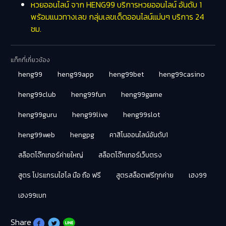
หวยออนไลน์ จาก HENG99 บริการหวยออนไลน์ อันดับ 1
พร้อมแนวทางเลข กลุ่มเลขเด็ดออนไลน์แม่นๆ บริการ 24
ชม.
แท็กที่เกี่ยวข้อง
heng99
heng99app
heng99bet
heng99casino
heng99club
heng99fun
heng99game
heng99guru
heng99live
heng99slot
heng99web
hengpg
คาสิโนออนไลน์อันดับ1
สล็อตโจ๊กเกอร์ค่ายใหญ่
สล็อตโจ๊กเกอร์เว็บตรง
สูตร โปรแกรมไฮโล มือ ถือ ฟรี
สูตรสล็อตฟรีทุกค่าย
เฮง99
เฮง99เบท
Share