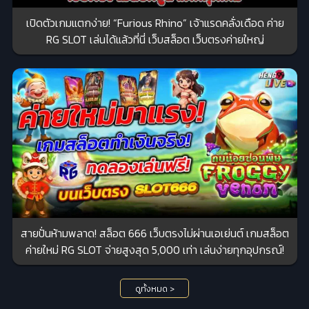
เปิดตัวเกมแตกง่าย! “Furious Rhino” เจ้าแรดคลั่งเดือด ค่าย
RG SLOT เล่นได้แล้วที่นี่ เว็บสล็อต เว็บตรงค่ายใหญ่
สายปั่นห้ามพลาด! สล็อต 666 เว็บตรงไม่ผ่านเอเย่นต์ เกมสล็อต
ค่ายใหม่ RG SLOT จ่ายสูงสุด 5,000 เท่า เล่นง่ายทุกอุปกรณ์!
ดูทั้งหมด >