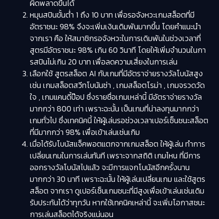
ผิดพลาดขึ้นได้
หมุนสปินขั้นต่ำ 1 ถึง 10 บาท เพื่อรอจังหวะเกมสล็อตที่มี
อัตราชนะ 98% จึงจะเพิ่มเงินเดิมพันมากขึ้น โดยคำแนะนำ
จากเรา คือ ให้สมาชิกรอจังหวะในการเดิมพันในช่วงเวลาที่
สูตรมีอัตราชนะ 98% เกิน 60 วินาที โดยให้เพิ่มจำนวนในกา
รสปินไม่เกิน 20 บาท เพื่อลดความเสี่ยงในการเล่น
เลือกใช้ สูตรสล็อต AI กับเกมที่มีอัตราจ่ายรางวัลโบนัสสูง
เช่น เกมสล็อตสวีทโบนันซ่า , เกมสล็อตโรม่า , เกมจรวดวัด
ใจ , เกมแคนดี้ป๊อป ซึ่งรายชื่อเกมเหล่านี้ มีอัตราจ่ายรางวัล
มากกว่า 800 เท่า เพราะฉะนั้น เป็นเกมที่น่าลงทุนมากกว่า
เกมทั่วไป ซึ่งเทคนิคนี้ ให้ผู้เล่นรอช่วงเวลาเปอร์เซ็นชนะสล็อต
ที่มีมากกว่า 98% เพื่อเข้าเล่นเช่นเกิม
เมื่อได้รับโบนัสแจ็คพอตแตกจากเกมสล็อต ให้ผู้เล่น ทำการ
เปลี่ยนเกมในการเล่นทันที เพราะจากสถิติ เกมไหน ที่มีการ
ออกรางวัลโบนัสไปแล้ว จะมีการแจกโบนัสอีกครั้งนาน
มากกว่า 30 นาที เพราะฉะนั้น ให้ผู้เล่นเปลี่ยนเกม และใช้สูตร
สล็อต จากเรา ดูเปอร์เซ็นเกมชนะที่มีสูงเพื่อเข้าเล่นเช่นเดิม
รับประกันได้ว่าทุกวัน หากใช้เทคนิคเหล่านี้ จะเพิ่มโอกาสชนะ
การเล่นสล็อตได้จริงแน่นอน