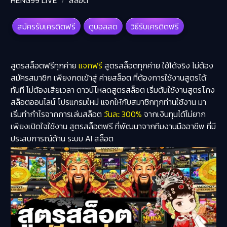
HENG99 LIVE
สล็อต
สมัครรับเครดิตฟรี
ดูบอลสด
วิธีรับเครดิตฟรี
สูตรสล็อตฟรีทุกค่าย
แจกฟรี
สูตรสล็อตทุกค่าย ใช้ได้จริง ไม่ต้อง
สมัครสมาชิก เพียงกดเข้าสู่ ค่ายสล็อต ที่ต้องการใช้งานสูตรได้
ทันที ไม่ต้องเสียเวลา ดาวน์โหลดสูตรสล็อต เริ่มต้นใช้งานสูตรโกง
สล็อตออนไลน์ โปรแกรมใหม่ แจกให้กับสมาชิกทุกท่านใช้งาน มา
เริ่มทำกำไรจากการเล่นสล็อต
วันละ 300%
จากเงินทุนได้ไม่ยาก
เพียงเปิดใจใช้งาน สูตรสล็อตฟรี ที่พัฒนาจากทีมงานมืออาชีพ ที่มี
ประสบการณ์ด้าน ระบบ AI สล็อต