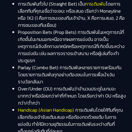
การเดิมพันทั่วไป (Straight Bet)
เป็น
การเดิมพัน
โดยการ
เลือกทีมที่คุณเชื่อว่าจะชนะ หรือเสมอ เรียกว่า Moneyline
หรือ 1X2 (1 คือการชนะของทีมเจ้าบ้าน, X คือการเสมอ, 2 คือ
การชนะของทีมเยือน)
Proposition Bets (Prop Bets)
การเดิมพันในเหตุการณ์ที่
เกิดขึ้นในเกมนอกเหนือจากผลการแข่งขัน อาจเป็น
เหตุการณ์เชิงลึกทางเทคนิคหรือเหตุการณ์ที่เกิดขึ้นระหว่าง
การแข่งขัน เช่น ผลการจราจรเข้าสนาม หรือผู้เล่นที่จะทำ
ประตูแรก
Parlay (Combo Bet)
การเดิมพันหลายรายการพร้อมกัน
โดยรายการเดิมพันทุกอย่างต้องชนะในการเพื่อนำเงิน
รางวัลกลับมา
Over/Under (OU)
การเดิมพันว่าจำนวนประตูในเกมจะ
มากกว่าหรือน้อยกว่าค่าที่กำหนด โดยเรียกว่าค่า OU หรือสูง
กว่า/ต่ำกว่า
Handicap (Asian Handicap)
การเดิมพันโดยให้ทีมที่คุณ
เลือกต้องเข้ารับแต้มเสมอ หรือต้องกดด้วยแต้ม ในการ
แข่งขัน ทำให้มีความยุติธรรมในการเดิมพันระหว่างทีมที่
แข็งแกร่งกับทีมที่อ่อนแอ