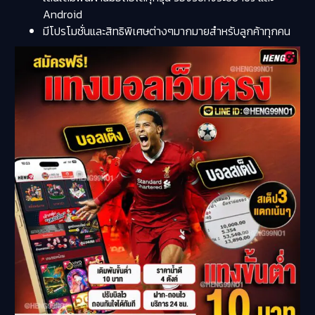
Android
มีโปรโมชั่นและสิทธิพิเศษต่างๆมากมายสำหรับลูกค้าทุกคน