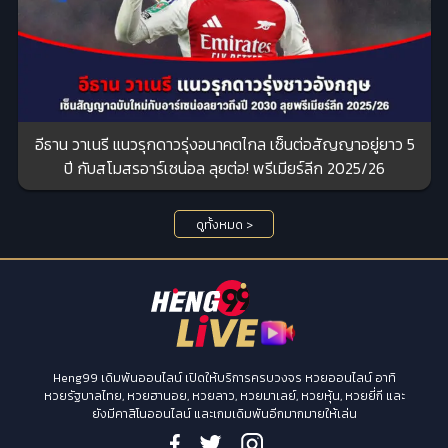
อีธาน วาเนรี แนวรุกดาวรุ่งอนาคตไกล เซ็นต่อสัญญาอยู่ยาว 5
ปี กับสโมสรอาร์เซน่อล ลุยต่อ! พรีเมียร์ลีก 2025/26
ดูทั้งหมด >
Heng99 เดิมพันออนไลน์ เปิดให้บริการครบวงจร หวยออนไลน์ อาทิ
หวยรัฐบาลไทย, หวยฮานอย, หวยลาว, หวยมาเลย์, หวยหุ้น, หวยยี่กี และ
ยังมีคาสิโนออนไลน์ และเกมเดิมพันอีกมากมายให้เล่น