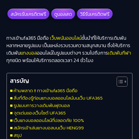
สมัครรับเครดิตฟรี
ดูบอลสด
วิธีรับเครดิตฟรี
ทางเข้าufa365 มือถือ
เว็บพนันออนไลน์
ชั้นนำที่ให้บริการเดิมพัน
หลากหลายรูปแบบ เป็นแหล่งรวบรวมความสนุกสนาน ซึ่งให้บริการ
เดิมพัน
แทงบอล
ออนไลน์ในรูปแบบต่างๆ รวมไปถึงการ
เดิมพันกีฬา
ทุกชนิด พร้อมให้บริการตลอดเวลา 24 ชั่วโมง
สารบัญ
ห้ามพลาด !! ทางเข้าufa365 มือถือ
สิ่งที่ต้องรู้ก่อนแทงบอลออนไลน์บนเว็บ UFA365
รูปแบบการวางเดิมพันฟุตบอล
จุดเด่นของเว็บไซต์ UFA365
เว็บแทงบอลออนไลน์ที่ปลอดภัย 100%
สมัครเข้าเล่นแทงบอลบนเว็บ HENG99
สรุป