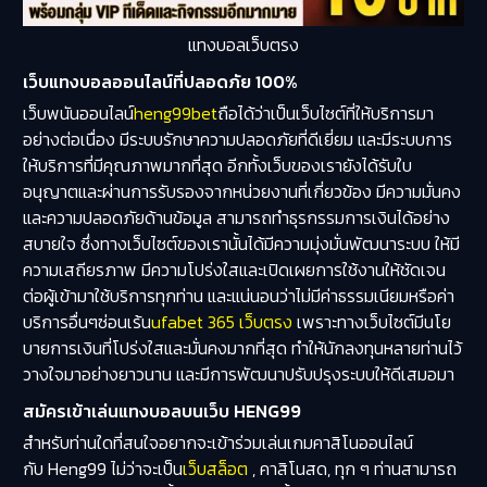
แทงบอลเว็บตรง
เว็บแทงบอลออนไลน์ที่ปลอดภัย 100%
เว็บพนันออนไลน์
heng99bet
ถือได้ว่าเป็นเว็บไซต์ที่ให้บริการมา
อย่างต่อเนื่อง มีระบบรักษาความปลอดภัยที่ดีเยี่ยม และมีระบบการ
ให้บริการที่มีคุณภาพมากที่สุด อีกทั้งเว็บของเรายังได้รับใบ
อนุญาตและผ่านการรับรองจากหน่วยงานที่เกี่ยวข้อง มีความมั่นคง
และความปลอดภัยด้านข้อมูล สามารถทำธุรกรรมการเงินได้อย่าง
สบายใจ ซึ่งทางเว็บไซต์ของเรานั้นได้มีความมุ่งมั่นพัฒนาระบบ ให้มี
ความเสถียรภาพ มีความโปร่งใสและเปิดเผยการใช้งานให้ชัดเจน
ต่อผู้เข้ามาใช้บริการทุกท่าน และแน่นอนว่าไม่มีค่าธรรมเนียมหรือค่า
บริการอื่นๆซ่อนเร้น
ufabet 365 เว็บตรง
เพราะทางเว็บไซต์มีนโย
บายการเงินที่โปร่งใสและมั่นคงมากที่สุด ทำให้นักลงทุนหลายท่านไว้
วางใจมาอย่างยาวนาน และมีการพัฒนาปรับปรุงระบบให้ดีเสมอมา
สมัครเข้าเล่นแทงบอลบนเว็บ HENG99
สำหรับท่านใดที่สนใจอยากจะเข้าร่วมเล่นเกมคาสิโนออนไลน์
กับ
Heng99
ไม่ว่าจะเป็น
เว็บสล็อต
, คาสิโนสด, ทุก ๆ ท่านสามารถ