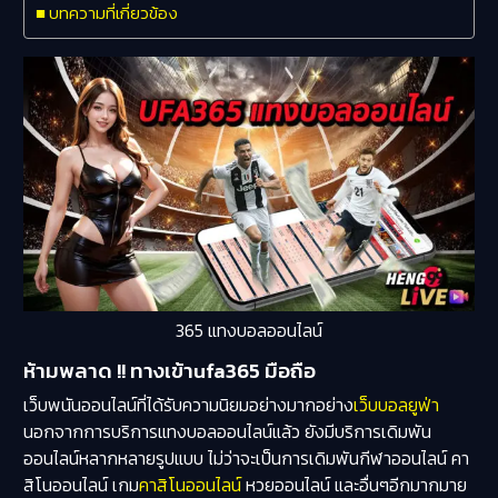
บทความที่เกี่ยวข้อง
365 แทงบอลออนไลน์
ห้ามพลาด !! ทางเข้าufa365 มือถือ
เว็บพนันออนไลน์ที่ได้รับความนิยมอย่างมากอย่าง
เว็บบอลยูฟ่า
นอกจากการบริการแทงบอลออนไลน์แล้ว ยังมีบริการเดิมพัน
ออนไลน์หลากหลายรูปแบบ ไม่ว่าจะเป็นการเดิมพันกีฬาออนไลน์ คา
สิโนออนไลน์ เกม
คาสิโนออนไลน์
หวยออนไลน์ และอื่นๆอีกมากมาย