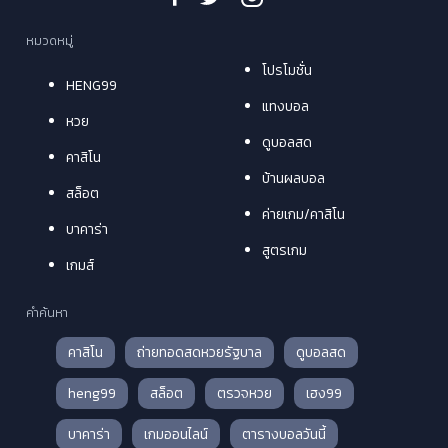
หมวดหมู่
โปรโมชั่น
HENG99
แทงบอล
หวย
ดูบอลสด
คาสิโน
บ้านผลบอล
สล็อต
ค่ายเกม/คาสิโน
บาคาร่า
สูตรเกม
เกมส์
คำค้นหา
คาสิโน
ถ่ายทอดสดหวยรัฐบาล
ดูบอลสด
heng99
สล็อต
ตรวจหวย
เฮง99
บาคาร่า
เกมออนไลน์
ตารางบอลวันนี้