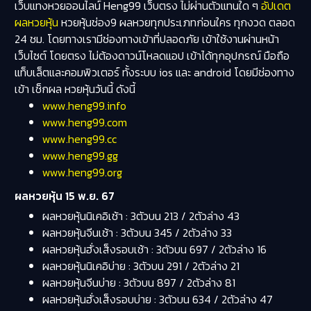
เว็บแทงหวยออนไลน์ Heng99 เว็บตรง ไม่ผ่านตัวแทนใด ๆ
อัปเดต
ผลหวยหุ้น
หวยหุ้นช่อง9 ผลหวยทุกประเภทก่อนใคร ทุกงวด ตลอด
24 ชม. โดยทางเรามีช่องทางเข้าที่ปลอดภัย เข้าใช้งานผ่านหน้า
เว็บไซต์ โดยตรง ไม่ต้องดาวน์โหลดแอป เข้าได้ทุกอุปกรณ์ มือถือ
แท็บเล็ตและคอมพิวเตอร์ ทั้งระบบ ios และ android โดยมีช่องทาง
เข้า เช็กผล หวยหุ้นวันนี้ ดังนี้
www.heng99.info
www.heng99.com
www.heng99.cc
www.heng99.gg
www.heng99.org
ผลหวยหุ้น 15 พ.ย. 67
ผลหวยหุ้นนิเคอิเช้า : 3ตัวบน 213 / 2ตัวล่าง 43
ผลหวยหุ้นจีนเช้า : 3ตัวบน 345 / 2ตัวล่าง 33
ผลหวยหุ้นฮั่งเส็งรอบเช้า : 3ตัวบน 697 / 2ตัวล่าง 16
ผลหวยหุ้นนิเคอิบ่าย : 3ตัวบน 291 / 2ตัวล่าง 21
ผลหวยหุ้นจีนบ่าย : 3ตัวบน 897 / 2ตัวล่าง 81
ผลหวยหุ้นฮั่งเส็งรอบบ่าย : 3ตัวบน 634 / 2ตัวล่าง 47