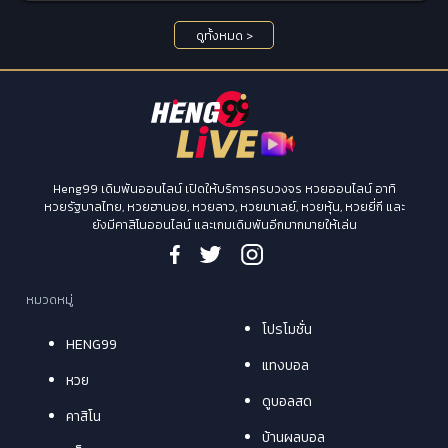
ดูทั้งหมด >
Heng99 เดิมพันออนไลน์ เปิดให้บริการครบวงจร หวยออนไลน์ อาทิ
หวยรัฐบาลไทย, หวยฮานอย, หวยลาว, หวยมาเลย์, หวยหุ้น, หวยยี่กี และ
ยังมีคาสิโนออนไลน์ และเกมเดิมพันอีกมากมายให้เล่น
หมวดหมู่
โปรโมชั่น
HENG99
แทงบอล
หวย
ดูบอลสด
คาสิโน
บ้านผลบอล