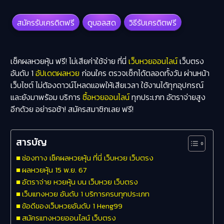
สมัครรับเครดิตฟรี
ดูบอลสด
วิธีรับเครดิตฟรี
เช็คผลหวยหุ้น ฟรี! ไม่เสียค่าใช้จ่าย ที่นี่
เว็บหวยออนไลน์
เว็บตรง
อันดับ 1
อัปเดตผลหวย
ก่อนใคร ตรวจเช็กได้ตลอดทั้งวัน ผ่านหน้า
เว็บไซต์ ไม่ต้องดาวน์โหลดแอพให้เสียเวลา ใช้งานได้ทุกอุปกรณ์
และยังมาพร้อม บริการ
ซื้อหวยออนไลน์
ทุกประเภท อัตราจ่ายสูง
อีกด้วย อย่ารอช้า! สมัครสมาชิกเลย ฟรี!
สารบัญ
ช่องทาง เช็คผลหวยหุ้น ที่นี่ เว็บหวย เว็บตรง
ผลหวยหุ้น 15 พ.ย. 67
อัตราจ่าย หวยหุ้น บน เว็บหวย เว็บตรง
เว็บแทงหวย อันดับ 1 บริการครบทุกประเภท
ข้อดีของเว็บหวยอันดับ 1 Heng99
สมัครแทงหวยออนไลน์ เว็บตรง