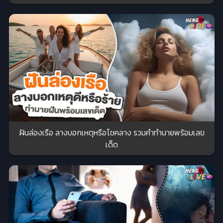
ฝันล่องเรือ ลางบอกเหตุหรือโชคลาง รวมคำทำนายพร้อมเลข
เด็ด