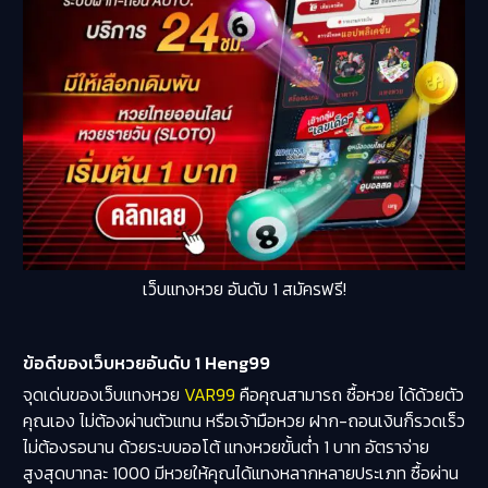
เว็บแทงหวย อันดับ 1 สมัครฟรี!
ข้อดีของเว็บหวยอันดับ 1 Heng99
จุดเด่นของเว็บแทงหวย
VAR99
คือคุณสามารถ ซื้อหวย ได้ด้วยตัว
คุณเอง ไม่ต้องผ่านตัวแทน หรือเจ้ามือหวย ฝาก-ถอนเงินก็รวดเร็ว
ไม่ต้องรอนาน ด้วยระบบออโต้ แทงหวยขั้นต่ำ 1 บาท อัตราจ่าย
สูงสุดบาทละ 1000 มีหวยให้คุณได้แทงหลากหลายประเภท ซื้อผ่าน