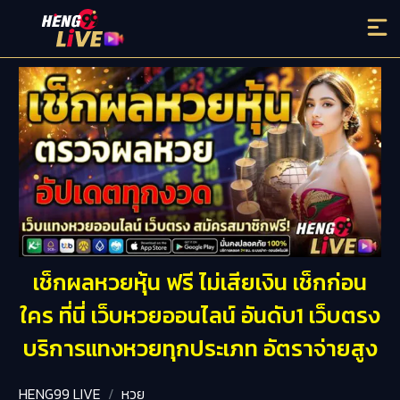
เช็กผลหวยหุ้น ฟรี ไม่เสียเงิน เช็กก่อน
ใคร ที่นี่ เว็บหวยออนไลน์ อันดับ1 เว็บตรง
บริการแทงหวยทุกประเภท อัตราจ่ายสูง
HENG99 LIVE
หวย