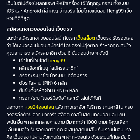
เว็บไซต์ไม่ต้องโหลดแอพให้หนักเครื่อง ใช้ได้ทุกอุปกรณ์ ทั้งระบบ
iOS และ Android ที่สำคัญ จ่ายจริง ไม่มีโกงแน่นอน Heng99 เว็บ
หวยที่ดีที่สุด
สมัครแทงหวยออนไลน์ เว็บตรง
แนะนำสมัครแทงหวยออนไลน์ กับเรา
เว็บสล็อต
เว็บตรง รับรองเลย
ว่า ได้เงินจริงแน่นอน สมัครได้โดยตรงไม่ยุ่งยาก ถ้าหากคุณสนใจ
คุณสามารถ สมัครสมาชิก ด้วย 6 ขั้นตอนง่าย ๆ ดังนี้
เข้าไปที่เว็บไซต์
heng99
คลิกเลือกที่เมนู “สมัครสมาชิก”
กรอก/ระบุ “ชื่อเข้าระบบ” ที่ต้องการ
ตั้งรหัสผ่าน (PIN) 6 หลัก
ยืนยันตั้งรหัสผ่าน (PIN) 6 หลัก
กรอก/ระบุ “เบอร์มือถือ” และเข้าเล่นได้ทันที
นอกจาก
หวย24ออนไลน์
แล้ว ทางเรายังให้บริการ เกมคาสิโน ครบ
วงจรอีกด้วย อาทิ บาคาร่า สล็อต คาสิโนสด แทงบอล และ เกม
พนัน อื่น ๆ หลากหลายค่ายเกม มีมากกว่า 1000 เกมให้คุณเลือก
เล่นแบบจุใจ รับรองเลยว่า คุณจะสนุกสุดมันส์ไปกับเราแน่นอน เรา
คือ เว็บตรง ไม่ผ่านตัวแทนใด ๆ ฝาก-ถอนไว ด้วยระบบที่ทันสมัย มี