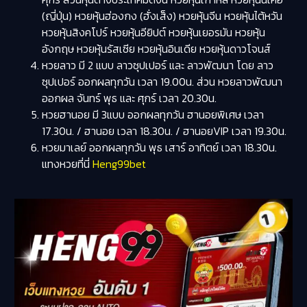
(ญี่ปุ่น) หวยหุ้นฮ่องกง (ฮั่งเส็ง) หวยหุ้นจีน หวยหุ้นไต้หวัน
หวยหุ้นสิงคโปร์ หวยหุ้นอียิปต์ หวยหุ้นเยอรมัน หวยหุ้น
อังกฤษ หวยหุ้นรัสเซีย หวยหุ้นอินเดีย หวยหุ้นดาวโจนส์
หวยลาว มี 2 แบบ ลาวซุปเปอร์ และ ลาวพัฒนา โดย ลาว
ซุปเปอร์ ออกผลทุกวัน เวลา 19.00น. ส่วน หวยลาวพัฒนา
ออกผล จันทร์ พุธ และ ศุกร์ เวลา 20.30น.
หวยฮานอย มี 3แบบ ออกผลทุกวัน ฮานอยพิเศษ เวลา
17.30น. / ฮานอย เวลา 18.30น. / ฮานอยVIP เวลา 19.30น.
หวยมาเลย์ ออกผลทุกวัน พุธ เสาร์ อาทิตย์ เวลา 18.30น.
แทงหวยที่นี่
Heng99bet