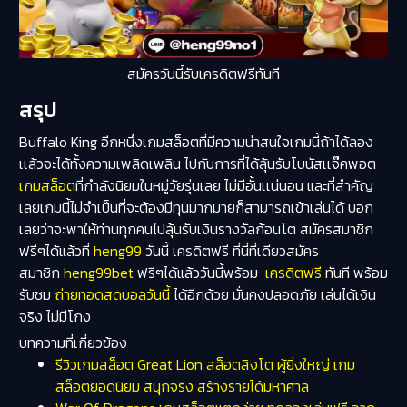
สมัครวันนี้รับเครดิตฟรีทันที
สรุป
Buffalo King อีกหนึ่งเกมสล็อตที่มีความน่าสนใจเกมนี้ถ้าได้ลอง
เเล้วจะได้ทั้งความเพลิดเพลิน ไปกับการที่ได้ลุ้นรับโบนัสเเจ๊คพอต
เกมสล็อต
ที่กำลังนิยมในหมู่วัยรุ่นเลย ไม่มีอั้นเเน่นอน และที่สำคัญ
เลยเกมนี้ไม่จำเป็นที่จะต้องมีทุนมากมายก็สามารถเข้าเล่นได้ บอก
เลยว่าจะพาให้ท่านทุกคนไปลุ้นรับเงินรางวัลก้อนโต สมัครสมาชิก
ฟรีๆได้แล้วที่
heng99
วันนี้ เครดิตฟรี ที่นี่ที่เดียวสมัคร
สมาชิก
heng99bet
ฟรีๆได้แล้ววันนี้พร้อม
เครดิตฟรี
ทันที พร้อม
รับชม
ถ่ายทอดสดบอลวันนี้
ได้อีกด้วย มั่นคงปลอดภัย เล่นได้เงิน
จริง ไม่มีโกง
บทความที่เกี่ยวข้อง
รีวิวเกมสล็อต Great Lion สล็อตสิงโต ผู้ยิ่งใหญ่ เกม
สล็อตยอดนิยม สนุกจริง สร้างรายได้มหาศาล