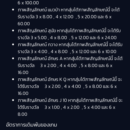
6 x 100.00
ภาพสัญลักษณ์ แมวป่า หากสุ่มได้ภาพสัญลักษณ์นี้ จะได้
รับรางวัล 3 x 8.00 , 4 x 12.00 , 5 x 20.00 และ 6 x
60.00
ภาพสัญลักษณ์ สุนัข หากสุ่มได้ภาพสัญลักษณ์นี้ จะได้รับ
รางวัล 3 x 5.00 , 4 x 8.00 , 5 x 12.00 และ 6 x 24.00
ภาพสัญลักษณ์ กวาง หากสุ่มได้ภาพสัญลักษณ์นี้ จะได้รับ
รางวัล 3 x 4.00 , 4 x 8.00 , 5 x 12.00 และ 6 x 10.00
ภาพสัญลักษณ์ อักษร A หากสุ่มได้ภาพสัญลักษณ์นี้ จะได้
รับรางวัล 3 x 2.00 , 4 x 4.00 , 5 x 8.00 และ 6 x
16.00
ภาพสัญลักษณ์ อักษร K Q หากสุ่มได้ภาพสัญลักษณ์นี้ จะ
ได้รับรางวัล 3 x 2.00 , 4 x 4.00 , 5 x 8.00 และ 6 x
16.00
ภาพสัญลักษณ์ อักษร J 10 หากสุ่มได้ภาพสัญลักษณ์นี้ จะ
ได้รับรางวัล 3 x 1.00 , 4 x 2.00 , 5 x 4.00 และ 6 x
8.00
อัตราการเดิมพันของเกม