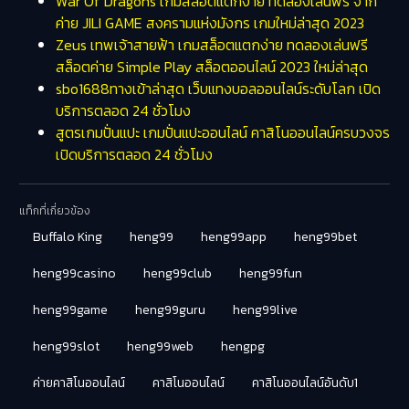
War Of Dragons เกมสล็อตแตกง่าย ทดลองเล่นฟรี จาก
ค่าย JILI GAME สงครามแห่งมังกร เกมใหม่ล่าสุด 2023
Zeus เทพเจ้าสายฟ้า เกมสล็อตแตกง่าย ทดลองเล่นฟรี
สล็อตค่าย Simple Play สล็อตออนไลน์ 2023 ใหม่ล่าสุด
sbo1688ทางเข้าล่าสุด เว็บแทงบอลออนไลน์ระดับโลก เปิด
บริการตลอด 24 ชั่วโมง
สูตรเกมปั่นแปะ เกมปั่นแปะออนไลน์ คาสิโนออนไลน์ครบวงจร
เปิดบริการตลอด 24 ชั่วโมง
แท็กที่เกี่ยวข้อง
Buffalo King
heng99
heng99app
heng99bet
heng99casino
heng99club
heng99fun
heng99game
heng99guru
heng99live
heng99slot
heng99web
hengpg
ค่ายคาสิโนออนไลน์
คาสิโนออนไลน์
คาสิโนออนไลน์อันดับ1