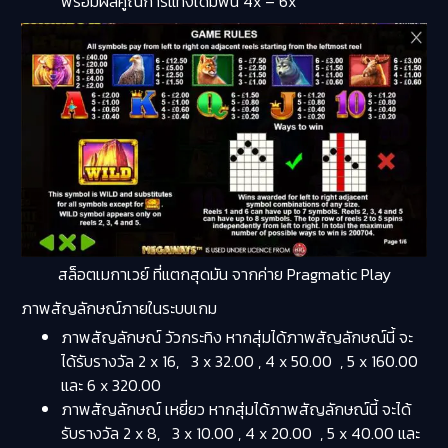
พร้อมผลคูณการแทงเดิมพัน 4x – 6x
สล็อตเมกาเวย์ ที่แตกสุดมัน จากค่าย Pragmatic Play
ภาพสัญลักษณ์ภายในระบบเกม
ภาพสัญลักษณ์ วัวกระทิง หากสุ่มได้ภาพสัญลักษณ์นี้ จะ
ได้รับรางวัล 2 x 16, 3 x 32.00 , 4 x 50.00 , 5 x 160.00
และ 6 x 320.00
ภาพสัญลักษณ์ เหยี่ยว หากสุ่มได้ภาพสัญลักษณ์นี้ จะได้
รับรางวัล 2 x 8, 3 x 10.00 , 4 x 20.00 , 5 x 40.00 และ