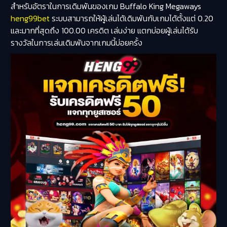
สำหรับอัตราในการเดิมพันของเกม Buffalo King Megaways
heng99bet
ระบบสามารถให้ผู้เล่นได้เดิมพันกับเกมได้ตั้งแต่ 0.20
และมากที่สุดถึง 100.00 เครดิต เล่นง่าย แตกบ่อยผู้เล่นได้รับ
รางวัลในการเล่นเดิมพันจากเกมนี้บ่อยครั้ง