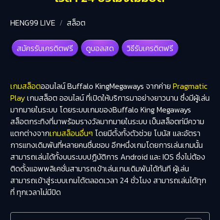
HENG99 LIVE
สล็อต
สมัครรับเครดิตฟรี
ดูบอลสด
วิธีรับเครดิตฟรี
เกมสล็อต
ออนไลน์ Buffalo KingMegaways จากค่าย
Pragmatic
Play
เกมสล็อต ออนไลน์ ที่เปิดให้บริการมาอย่างยาวนาน ซึ่งมีผู้เล่น
มากมายในระบบ โดยระบบเกมของBuffalo King Megaways
สล็อตกระทิงที่มาพร้อมรางวัลมากมายในระบบ เป็นสล็อตท่มีความ
แตกต่างจาก
เกมสล็อนอื่นๆ
โดยมีตั้งทั้งตัวช่วย โบนัส และอัตรา
การแทงเดิมพันที่หลายคนชื่นชอบ อีกหนึ่งเกมโดยการเล่นเกมนั้น
สามารถเล่นได้ทั้งบนระบบปฏิบัติการ Android และ IOS ซึ่งไม่ต้อง
ติดตั้งแอพพลิเคชั่นสามารถเข้าเล่นเกมเดิมพันได้ทันที ผู้เล่น
สามารถเข้าสู่ระบบเกมได้ตลอดเวลา 24 ชั่วโมง สามารถเล่นได้ทุก
ที่ ทุกเวลาไม่มีปิด