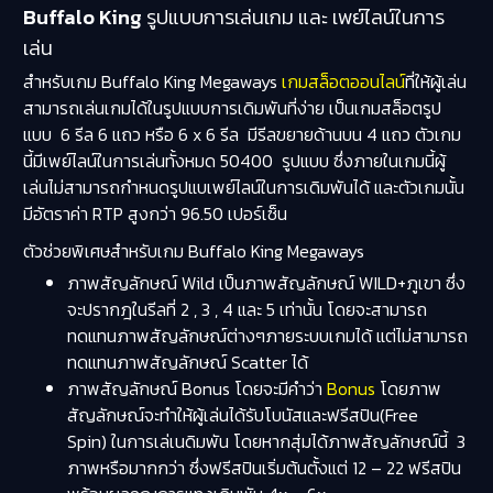
Buffalo King
รูปแบบการเล่นเกม และ เพย์ไลน์ในการ
เล่น
สำหรับเกม Buffalo King Megaways
เกมสล็อตออนไลน์
ที่ให้ผู้เล่น
สามารถเล่นเกมได้ในรูปแบบการเดิมพันที่ง่าย เป็นเกมสล็อตรูป
แบบ 6 รีล 6 แถว หรือ 6 x 6 รีล มีรีลขยายด้านบน 4 แถว ตัวเกม
นี้มีเพย์ไลน์ในการเล่นทั้งหมด 50400 รูปแบบ ซึ่งภายในเกมนี้ผู้
เล่นไม่สามารถกำหนดรูปแบเพย์ไลน์ในการเดิมพันได้ และตัวเกมนั้น
มีอัตราค่า RTP สูงกว่า 96.50 เปอร์เซ็น
ตัวช่วยพิเศษสำหรับเกม Buffalo King Megaways
ภาพสัญลักษณ์ Wild เป็นภาพสัญลักษณ์ WILD+ภูเขา ซึ่ง
จะปรากฎในรีลที่ 2 , 3 , 4 และ 5 เท่านั้น โดยจะสามารถ
ทดแทนภาพสัญลักษณ์ต่างๆภายระบบเกมได้ แต่ไม่สามารถ
ทดแทนภาพสัญลักษณ์ Scatter ได้
ภาพสัญลักษณ์ Bonus โดยจะมีคำว่า
Bonus
โดยภาพ
สัญลักษณ์จะทำให้ผู้เล่นได้รับโบนัสและฟรีสปิน(Free
Spin) ในการเล่เนดิมพัน โดยหากสุ่มได้ภาพสัญลักษณ์นี้ 3
ภาพหรือมากกว่า ซึ่งฟรีสปินเริ่มต้นตั้งแต่ 12 – 22 ฟรีสปิน