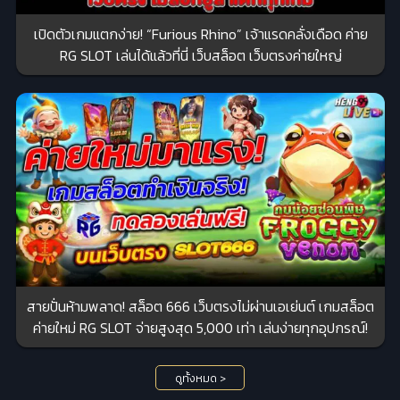
เปิดตัวเกมแตกง่าย! “Furious Rhino” เจ้าแรดคลั่งเดือด ค่าย
RG SLOT เล่นได้แล้วที่นี่ เว็บสล็อต เว็บตรงค่ายใหญ่
สายปั่นห้ามพลาด! สล็อต 666 เว็บตรงไม่ผ่านเอเย่นต์ เกมสล็อต
ค่ายใหม่ RG SLOT จ่ายสูงสุด 5,000 เท่า เล่นง่ายทุกอุปกรณ์!
ดูทั้งหมด >