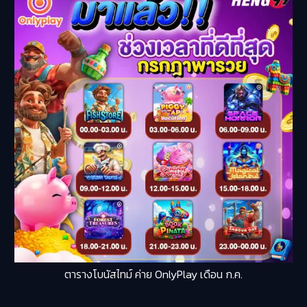
ตารางโบนัสไทม์ ค่าย OnlyPlay เดือน ก.ค.