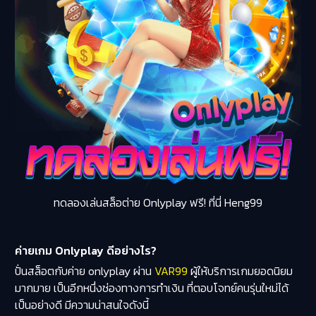
ทดลองเล่นสล็อต่าย Onlyplay ฟรี! ที่นี่ Heng99
ค่ายเกม Onlyplay ดีอย่างไร?
ปั่นสล็อตกับค่าย onlyplay ผ่าน
VAR99
ผู้ให้บริการเกมยอดนิยม
มากมาย เป็นอีกหนึ่งช่องทางการทำเงิน ที่ตอบโจทย์คนรุ่นใหม่ได้
เป็นอย่างดี มีความน่าสนใจดังนี้