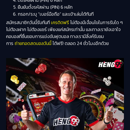
ยืนยันตั้งรหัสผ่าน (PIN) 6 หลัก
กรอก/ระบุ “เบอร์มือถือ” และเข้าเล่นได้ทันที
สมัครสมาชิกวันนี้รับทันที
เครดิตฟรี
ไม่ต้องมีเงื่อนไขในการรับใด ๆ
ไม่ต้องฝาก ไม่ต้องแชร์ เพียงแค่สมัครเท่านั้น และทางเรายังเอาใจ
คอบอลที่ชื่นชอบการแข่งขันฟุตบอล ทางเรามีลิ้งค์รับชม
การ
ถ่ายทอดสดบอลวันนี้
ได้ฟรี! ตลอด 24 ชั่วโมงอีกด้วย