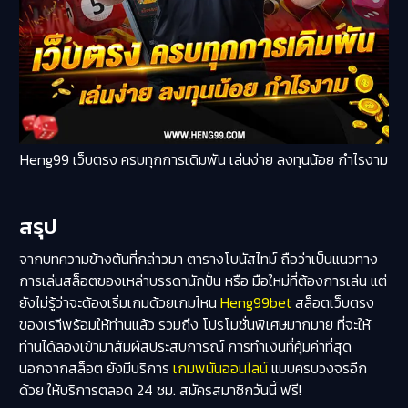
Heng99 เว็บตรง ครบทุกการเดิมพัน เล่นง่าย ลงทุนน้อย กำไรงาม
สรุป
จากบทความข้างต้นที่กล่าวมา ตารางโบนัสไทม์ ถือว่าเป็นแนวทาง
การเล่นสล็อตของเหล่าบรรดานักปั่น หรือ มือใหม่ที่ต้องการเล่น แต่
ยังไม่รู้ว่าจะต้องเริ่มเกมด้วยเกมไหน
Heng99bet
สล็อตเว็บตรง
ของเราีพร้อมให้ท่านแล้ว รวมถึง โปรโมชั่นพิเศษมากมาย ที่จะให้
ท่านได้ลองเข้ามาสัมผัสประสบการณ์ การทำเงินที่คุ้มค่าที่สุด
นอกจากสล็อต ยังมีบริการ
เกมพนันออนไลน์
แบบครบวงจรอีก
ด้วย ให้บริการตลอด 24 ชม. สมัครสมาชิกวันนี้ ฟรี!