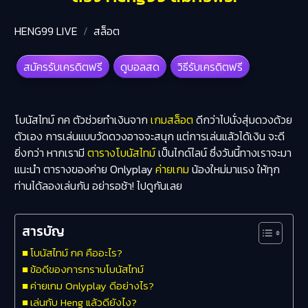
HENG99 LIVE
สล็อต
สมัครรับเครดิตฟรี
ดูบอลสด
วิธีรับเครดิตฟรี
โบนัสไทม์ กค ตัวช่วยทำเงินจาก
เกมสล็อต
ดีกว่าไปนั่งสุ่มดวงด้วย
ตัวเอง การเล่นแบบวัดดวงอาจจะสนุก แต่การเล่นแล้วได้เงิน จะดี
ยิ่งกว่า หากเรามี
ตารางโบนัสไทม์
เป็นไกด์ไลน์ ซึ่งวันนี้ทางเราจะมา
แนะนำ ตารางของค่าย Onlyplay
ค่ายเกม
น้องใหม่มาแรง ให้ทุก
ท่านได้ลองเล่นกัน อย่ารอช้า! ไปดูกันเลย
สารบัญ
โบนัสไทม์ กค คืออะไร?
ข้อดีของการทราบโบนัสไทม์
ค่ายเกม Onlyplay ดีอย่างไร?
เล่นกับ Heng แล้วดียังไง?