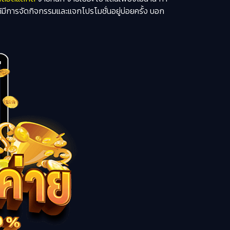
 ได้มีการจัดกิจกรรมและแจกโปรโมชั่นอยู่บ่อยครั้ง บอก