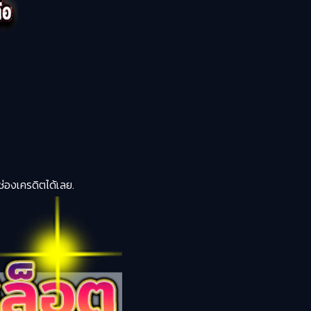
ช่องเครดิตได้เลย.