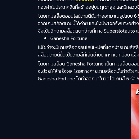
ทองคำในประเทศจีนที่สร้างอยู่บนภูเขาสูง และมีหลวงจี
โดยเกมสล็อตออนไลน์เกมนี้นั้นทำออกมาในรูปแบบ 6 
จากเกมสล็อตเกมนี้ได้ง่าย และยังมีฟีเจอร์พิเศษอย่าง 
จึงเป้นอีกเกมสล็อตแตกง่ายที่ทาง Superslotauto 
Ganesha Fortune
ไม่ใช่ว่าจะมีเกมสล็อตออนไลน์ใหม่ๆที่แตกง่ายเกมส
สล็อตเกมนี้นั้นเป็นเกมส์ที่เล่นง่ายมากๆ แตกบ่อย แจ็
โดยเกมสล็อต Ganesha Fortune เป็นเกมสล็อตออนไลน์ท
จะช่วยให้สำเร็จผล โดยทางค่ายเกมสล็อตนั้นทำตัวเก
Ganesha Fortune ได้ทำออกมาในวีดีโอเกมส์ 6 รีล 5