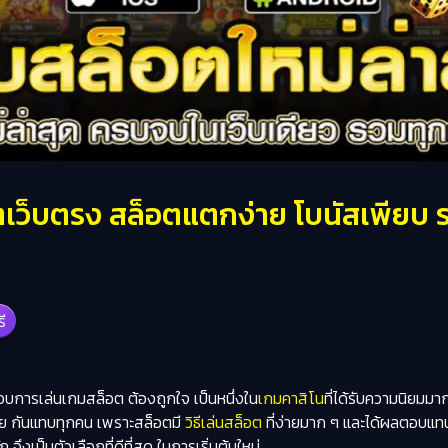
ตเว็บตรง สล็อตแตกง่าย โบนัสเพียบ
รี
ชื่นชอบการเล่นเกมสล็อต ต้องถูกใจ เป็นหนึ่งใน
เกมคาสิโน
ที่ได้รับความนิยมมา
อย กันแทบทุกคน เพราะสล็อตมี
วิธีเล่นสล็อต
ที่ง่ายมาก ๆ และได้ผลตอบแท
งเป็นตัวเลือกที่ดีที่สุด ในการเริ่มต้นใหม่