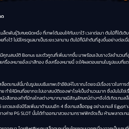
าด
นเมล็ดพันธุ์วิเศษชนิดหนึ่ง ที่เทพได้มอบให้กับเขาไว้ เวลาต่อมา ต้นไม้ก็ได้เ
ิ้งไว้ ไม่มีใครดูแลมาเป็นระยะเวลานาน ต้นไม้ก็มีลำต้นที่สูงขึ้นอย่างต่อเ
ี่มีคุณสมบัติ Bonus และตัวคูณที่เพิ่มมากขึ้น มาพร้อมเงินรางวัลจำนวนที่ส
เครื่องหมายอั่งเปาสีทอง ซึ่งเครื่องหมายนี้ จะให้ผลตอบแทนในรูปแบบที่
อตเกมส์นี้มาในรูปแบบธีมเทพเจ้าอียิปห์โบราณโดยจะมีเรื่องราวในการดำเนิ
ย ทำให้มีคนที่อยากจะไปเอาสมบัติของฟาโรห์เป็นจำนวนมาก ซึ่งมันไม่ใช่เรื่
เล่นหนังสือทองคำที่มีกลไกลต่างๆมากมายมีสัญลักษณ์ต่างๆจึงได้เกิดเกมส
5 แถวและยังมีรีลเพิ่มมาด้านบนอีก 4 ซึ่งเกมสล็อตpg อย่างเกมส์ Egypt’
างค่าย PG SLOT นั้นได้ทำออกมาสวยงามกราฟฟิคจัดเต็ม ห้ามพลาดเกมสล
่ายออกมา โดยBetflixเกมสล็อตเกมนี้คนไทยชอบมากๆเนื่องจากเป็นเกมที่ม