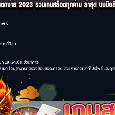
ตฟรี
วกดที่ลิงก์
ิก และเพิ่มบัญชีธนาคาร
บัญชีทันที โดยสามารถตรวจสอบยอดเครดิต ด้วยการกดเข้าที่โปรไฟล์ และดูที่