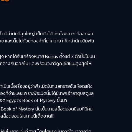
ติบโตมีลำต้นที่สูงใหญ่ เป็นต้นไม้แห่งโชคลาภ ที่ออกผล
นื่อง และเต็มไปด้วยทองคำที่มากมาย ให้เหล่านักเดิมพัน
ูง หากได้รับเครื่องหมาย Bonus ตั้งแต่ 3 ตัวขึ้นไปบน
แตกต่างกันออกไป และพร้อมจะทวีคูณชัยชนะสูงสุดให้
นเนื้อเรื่องอยู่ว่าพีระมิดในทะเลทรายอันเหือดแห้ง
องที่ง่ายเลยเพราะพีระมิดนั้นได้มีเทพเจ้าอาดูบิสดูแล
ล็อต Egypt’s Book of Mystery ขึ้นมา
s Book of Mystery นั้นเป็นเกมสล็อตยอดนิยมที่มีคน
็อตออนไลน์เกมนี้เด็ดขาด!!!!
ีธีมในการเล่นที่สวย โดยได้แรงบันดาลใจมาจากวัด