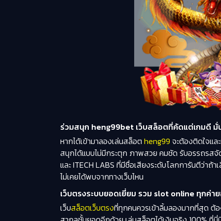
ร่วมสนุก heng99bet เว็บสล็อตที่คัดแต่เกมดี มั่
หากได้เข้ามาลองเล่นสล็อต
heng99
จะต้องติดใจและห
สนุกได้แบบไม่มีกระตุก ภาพสวย คมชัด รับอรรถรสจัด
และ ITECH LABS ที่มีชื่อเสียงระดับโลกการันตีว่าถ้า
ไม่เคยได้พบจากทางเว็บไหน
เว็บตรงระบบยอดเยี่ยม รวม slot online ทุกค่าย
เว็บ
สล็อตเว็บตรง
ที่ทุกคนควรเข้าลิ้มลองมากที่สุด ต้
สากลชั้นยอดอีกด้วย เล่นสล็อตได้เงินจริง 100% ที่นี่มี